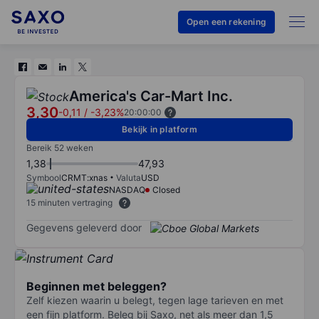
Open een rekening
America's Car-Mart Inc.
3,30
-0,11
/
-3,23%
20:00:00
Bekijk in platform
Bereik 52 weken
1,38
47,93
Symbool
CRMT:xnas
Valuta
USD
NASDAQ
Closed
15 minuten vertraging
Gegevens geleverd door
Beginnen met beleggen?
Zelf kiezen waarin u belegt, tegen lage tarieven en met
een fijn platform. Beleg bij Saxo, net als meer dan 1,5