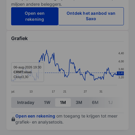
miljoen andere beleggers.
Open een
Ontdek het aanbod van
Saxo
rekening
Grafiek
Chart
4,40
Line chart with 246 data points.
4,00
The chart has 1 X axis displaying categories.
06-aug-2026 19:30
3,60
CRMT:xnas
3,41
The chart has 1 Y axis displaying values. Data ranges 
Close
3,30
3,20
jul.
13
17
21
27
31
End of interactive chart.
Intraday
1W
1M
3M
6M
1J
3J
Open een rekening
om toegang te krijgen tot meer
grafiek- en analysetools.