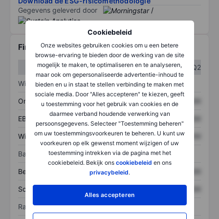
Download de ESG-risicomethodologie
Gegevens geleverd door
/
Cookiebeleid
Onze websites gebruiken cookies om u een betere
Financiële gegevens
browse-ervaring te bieden door de werking van de site
mogelijk te maken, te optimaliseren en te analyseren,
Q1
Q2
maar ook om gepersonaliseerde advertentie-inhoud te
Winst/verlies
bieden en u in staat te stellen verbinding te maken met
sociale media. Door "Alles accepteren" te kiezen, geeft
Omzet
XXXXXXX
XXXXXXX
u toestemming voor het gebruik van cookies en de
daarmee verband houdende verwerking van
EBITDA
XXXXXXX
XXXXXXX
persoonsgegevens. Selecteer "Toestemming beheren"
om uw toestemmingsvoorkeuren te beheren. U kunt uw
Winst
XXXXXXX
XXXXXXX
voorkeuren op elk gewenst moment wijzigen of uw
toestemming intrekken via de pagina met het
Balans
cookiebeleid. Bekijk ons
cookiebeleid
en ons
Bezittingen
XXXXXXX
XXXXXXX
privacybeleid
.
Schulden
XXXXXXX
XXXXXXX
Alles accepteren
Ratio's