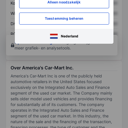
Alleen noodzakelijk
Koers/omzetratio
XXXXXXX
XXXXXXX
Winst per aandeel
XXXXXXX
XXXXXXX
Toestemming beheren
Dividend per aandeel
XXXXXXX
XXXXXXX
ROE
XXXXXXX
XXXXXXX
Nederland
Open een rekening
om toegang te krijgen tot
meer grafiek- en analysetools.
Over America's Car-Mart Inc.
America's Car-Mart Inc is one of the publicly held
automotive retailers in the United States focused
exclusively on the Integrated Auto Sales and Finance
segment of the used car market. The Company mainly
sells older model used vehicles and provides financing
for substantially all of its customers. The company
operates in the Integrated Auto Sales and Finance
segment of the used car market. In this industry, the
nature of the sale and the financing of the transaction,
financing processes, the type of customer and the