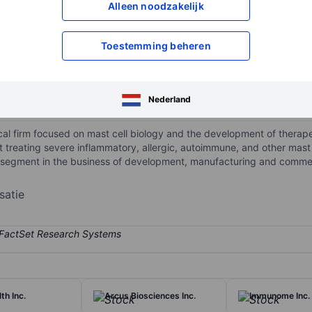
Alleen noodzakelijk
XXXXXXX
XXXXXXX
Toestemming beheren
XXXXXXX
XXXXXXX
Open een rekening
om toegang te kr
XXXXXXX
XXXXXXX
Nederland
al firm focused on mast cell biology and the development of therapeu
t treating severe inflammatory, allergic, autoimmune, and other ma
e segment in the business of development, manufacturing and commer
satie
th Inc.
Arcus Biosciences Inc.
Immunome Inc.