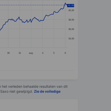
41,06
40,00
38,00
36,00
34,00
30
31
aug.
4
5
6
n het verleden behaalde resultaten van dit
 Saxo niet gewijzigd.
Zie de volledige