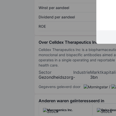
Winst per aandeel
Dividend per aandeel
ROE
Over Celldex Therapeutics Inc.
Celldex Therapeutics Inc is a biopharmaceutic
monoclonal and bispecific antibodies aimed a
operates in a single operating and reportabl
health care.
Sector
Industrie
Marktkapitali
Gezondheidszorg
-
3bn
Gegevens geleverd door
/
Anderen waren geïnteresseerd in
Macrogenics Inc.
Opko Heal