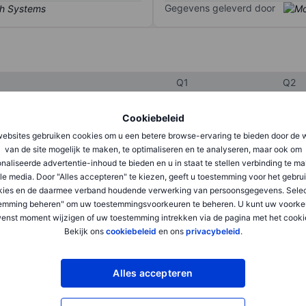
Gegevens geleverd door
Q1
Q2
Cookiebeleid
XXXXXXX
XXXXXXX
ebsites gebruiken cookies om u een betere browse-ervaring te bieden door de 
van de site mogelijk te maken, te optimaliseren en te analyseren, maar ook om
XXXXXXX
XXXXXXX
naliseerde advertentie-inhoud te bieden en u in staat te stellen verbinding te m
le media. Door "Alles accepteren" te kiezen, geeft u toestemming voor het gebru
XXXXXXX
XXXXXXX
kies en de daarmee verband houdende verwerking van persoonsgegevens. Selec
emming beheren" om uw toestemmingsvoorkeuren te beheren. U kunt uw voorke
enst moment wijzigen of uw toestemming intrekken via de pagina met het cooki
XXXXXXX
XXXXXXX
Bekijk ons
cookiebeleid
en ons
privacybeleid
.
XXXXXXX
XXXXXXX
Alles accepteren
XXXXXXX
XXXXXXX