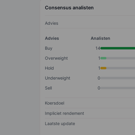
Consensus analisten
Advies
Advies
Analisten
Buy
14
Overweight
1
Hold
1
Underweight
0
Sell
0
Koersdoel
Impliciet rendement
Laatste update