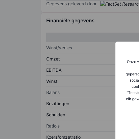
Gegevens geleverd door
Financiële gegevens
Winst/verlies
Omzet
Onze w
EBITDA
geperso
socia
Winst
coo
Balans
"Toest
elk gew
Bezittingen
Schulden
Ratio's
Koers/omzetratio