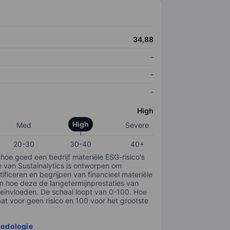
34,88
-
-
-
High
High
Med
Severe
20-30
30-40
40+
 hoe goed een bedrijf materiële ESG-risico's
e van Sustainalytics is ontworpen om
tificeren en begrijpen van financieel materiële
en hoe deze de langetermijnprestaties van
ïnvloeden. De schaal loopt van 0-100. Hoe
taat voor geen risico en 100 voor het grootste
hodologie