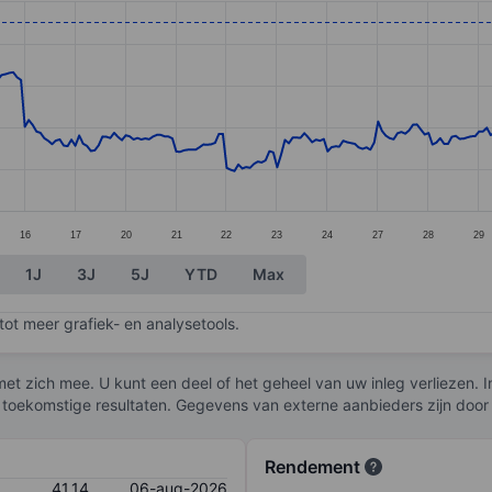
ories.
s. Data ranges from 33.91 to 41.49.
16
17
20
21
22
23
24
27
28
29
1J
3J
5J
YTD
Max
ot meer grafiek- en analysetools.
et zich mee. U kunt een deel of het geheel van uw inleg verliezen. I
 toekomstige resultaten. Gegevens van externe aanbieders zijn door
Rendement
41,14
06-aug-2026