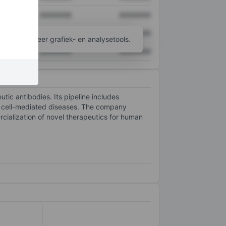
XXXXXXX
XXXXXXX
XXXXXXX
XXXXXXX
ijgen tot meer grafiek- en analysetools.
XXXXXXX
XXXXXXX
tic antibodies. Its pipeline includes
st cell-mediated diseases. The company
cialization of novel therapeutics for human