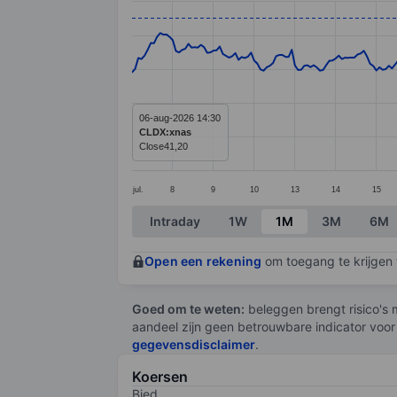
Line chart with 289 data points.
The chart has 1 X axis displaying categ
The chart has 1 Y axis displaying value
06-aug-2026 14:30
CLDX:xnas
Close
41,20
jul.
8
9
10
13
14
15
End of interactive chart.
Intraday
1W
1M
3M
6M
Open een rekening
om toegang te krijgen t
Goed om te weten:
beleggen brengt risico's m
aandeel zijn geen betrouwbare indicator voor
gegevensdisclaimer
.
Koersen
Bied