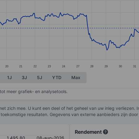
ories.
s. Data ranges from 1344.2 to 1640.2.
20
21
22
23
24
27
28
29
30
31
1J
3J
5J
YTD
Max
ot meer grafiek- en analysetools.
et zich mee. U kunt een deel of het geheel van uw inleg verliezen. I
 toekomstige resultaten. Gegevens van externe aanbieders zijn door
Rendement
1.495,80
08-aug-2026