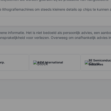
de lithografiemachines om steeds kleinere details op chips te kunn
 productie van de zeer geavanceerde chips die worden gebruikt in sm
ep-ultraviolet (DUV)-systemen, metrologie- en inspectietools, evenals
ene informatie. Het is niet bedoeld als persoonlijk advies, een aan
 en het bedrijf speelt een belangrijke rol in de toeleveringsketen v
ansprakelijkheid voor verliezen. Overweeg om onafhankelijk advies i
n ontwikkeling ter bevordering van innovatie van nog geavanceerdere
t Amsterdam en de NASDAQ.
BE Semiconduc
rp.
ASM International
Industries