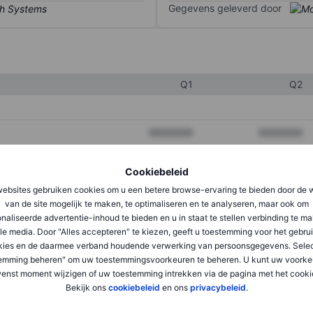
Gegevens geleverd door
Q1
Q2
XXXXXXX
XXXXXXX
XXXXXXX
XXXXXXX
Cookiebeleid
XXXXXXX
XXXXXXX
ebsites gebruiken cookies om u een betere browse-ervaring te bieden door de 
van de site mogelijk te maken, te optimaliseren en te analyseren, maar ook om
naliseerde advertentie-inhoud te bieden en u in staat te stellen verbinding te m
le media. Door "Alles accepteren" te kiezen, geeft u toestemming voor het gebru
XXXXXXX
XXXXXXX
kies en de daarmee verband houdende verwerking van persoonsgegevens. Selec
XXXXXXX
XXXXXXX
emming beheren" om uw toestemmingsvoorkeuren te beheren. U kunt uw voorke
enst moment wijzigen of uw toestemming intrekken via de pagina met het cooki
Bekijk ons
cookiebeleid
en ons
privacybeleid
.
XXXXXXX
XXXXXXX