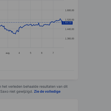
1.600,00
1.520,00
1.494,00
1.440,00
1.360,00
aug.
4
5
6
7
n het verleden behaalde resultaten van dit
 Saxo niet gewijzigd.
Zie de volledige