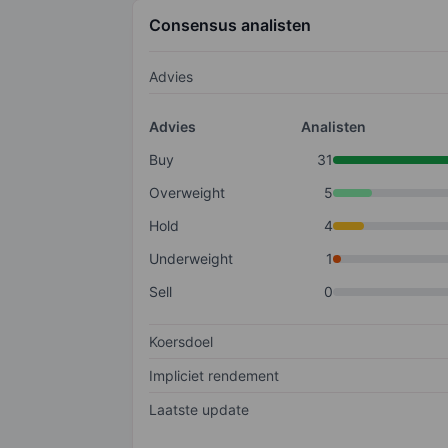
Consensus analisten
Advies
Advies
Analisten
Buy
31
Overweight
5
Hold
4
Underweight
1
Sell
0
Koersdoel
Impliciet rendement
Laatste update