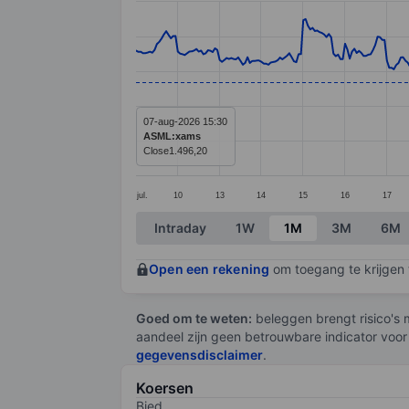
Line chart with 396 data points.
The chart has 1 X axis displaying categ
The chart has 1 Y axis displaying value
07-aug-2026 15:30
ASML:xams
Close
1.496,20
jul.
10
13
14
15
16
17
End of interactive chart.
Intraday
1W
1M
3M
6M
Open een rekening
om toegang te krijgen t
Goed om te weten:
beleggen brengt risico's m
aandeel zijn geen betrouwbare indicator voor
gegevensdisclaimer
.
Koersen
Bied