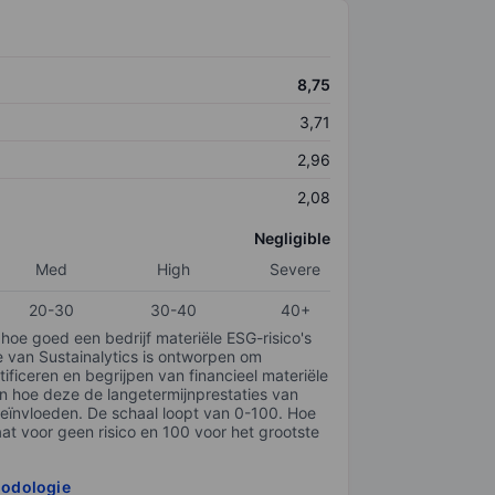
8,75
3,71
2,96
2,08
Negligible
Med
High
Severe
20-30
30-40
40+
 hoe goed een bedrijf materiële ESG-risico's
e van Sustainalytics is ontworpen om
tificeren en begrijpen van financieel materiële
en hoe deze de langetermijnprestaties van
ïnvloeden. De schaal loopt van 0-100. Hoe
taat voor geen risico en 100 voor het grootste
hodologie