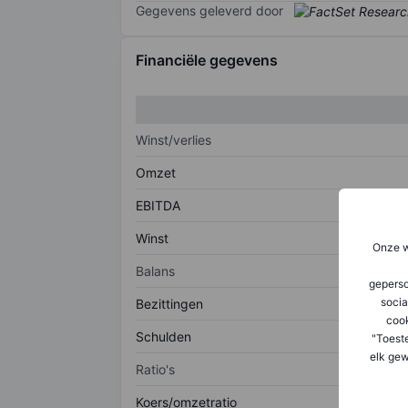
Gegevens geleverd door
Financiële gegevens
Winst/verlies
Omzet
EBITDA
Winst
Onze w
Balans
geperso
socia
Bezittingen
coo
Schulden
"Toest
elk gew
Ratio's
Koers/omzetratio