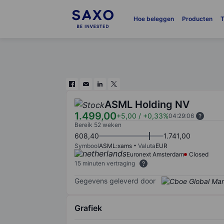
Hoe beleggen
Producten
T
ASML Holding NV
1.499,00
+5,00
/
+0,33%
04:29:06
Bereik 52 weken
608,40
1.741,00
Symbool
ASML:xams
Valuta
EUR
Euronext Amsterdam
Closed
15 minuten vertraging
Gegevens geleverd door
Grafiek
Chart