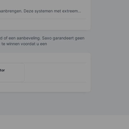
en aanbrengen. Deze systemen met extreem
artphones, datacenters en toepassingen voor
 lifecycle-diensten voor fabrikanten van
bod of een aanbeveling. Saxo garandeert geen
an halfgeleiders over de hele wereld. De
n te winnen voordat u een
 lithografie en ondersteuning van de niet
tor