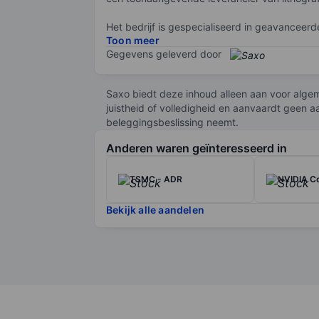
Het bedrijf is gespecialiseerd in geavanceer
Toon meer
ultraviolet licht (EUV) zijn bedoeld voor de
Gegevens geleverd door
kunstmatige intelligentie. Ook levert ASML di
halfgeleiders.
Saxo biedt deze inhoud alleen aan voor algem
ASML heeft klanten als Intel, TSMC en Samsung
juistheid of volledigheid en aanvaardt geen a
onderneming blijft investeren in onderzoek e
beleggingsbeslissing neemt.
aflatende vraag naar rekencapaciteit.
Anderen waren geïnteresseerd in
ASML Holding NV is genoteerd aan Euronex
TSMC - ADR
NVIDIA Co
Bekijk alle aandelen