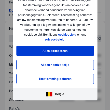
sociale media. Door "Alles accepteren" te kiezen, geeft
het grootste risico).
u toestemming voor het gebruik van cookies en de
Download de ESG-risicomethodologie
daarmee verband houdende verwerking van
Data provided by
/
persoonsgegevens. Selecteer "Toestemming beheren"
om uw toestemmingsvoorkeuren te beheren. U kunt uw
voorkeuren op elk gewenst moment wijzigen of uw
Financiële gegevens
toestemming intrekken via de pagina met het
cookiebeleid. Bekijk ons
cookiebeleid
en ons
Q1
Q2
privacybeleid
.
Winst/verlies
Alles accepteren
Omzet
XXXXXXX
XXXXXXX
EBITDA
XXXXXXX
XXXXXXX
Alleen noodzakelijk
Winst
XXXXXXX
XXXXXXX
Toestemming beheren
Balans
Bezittingen
XXXXXXX
XXXXXXX
België
Schulden
XXXXXXX
XXXXXXX
Ratio's