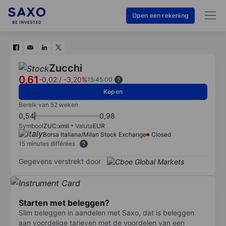
Open een rekening
Zucchi
0,61
-0,02
/
-3,20%
15:45:00
Kopen
Bereik van 52 weken
0,54
0,98
Symbool
ZUC:xmil
Valuta
EUR
Borsa Italiana/Milan Stock Exchange
Closed
15 minutes différées
Gegevens verstrekt door
Starten met beleggen?
Slim beleggen in aandelen met Saxo, dat is beleggen
aan voordelige tarieven met de voordelen van een