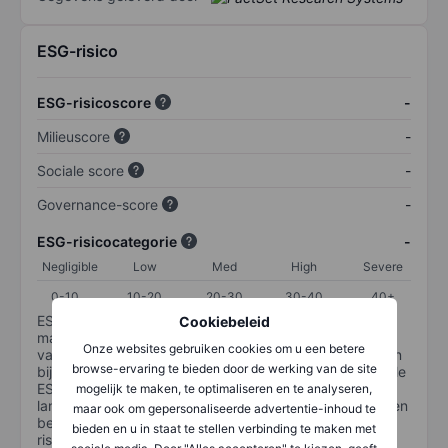
ESG-risico
ESG-risicoscore
-
Milieuscore
-
Sociale score
-
Governance-score
-
ESG-risicocategorie
-
Negligible
Low
Med
High
Severe
0-10
10-20
20-30
30-40
40+
ESG-risico is een maatstaf voor hoe goed een bedrijf
Cookiebeleid
materiële ESG-risico's beheert. De ESG-risicocategorie
Onze websites gebruiken cookies om u een betere
van Sustainalytics is ontworpen om beleggers te helpen
browse-ervaring te bieden door de werking van de site
bij het identificeren en begrijpen van financieel materiële
ESG-risico's op bedrijfsniveau en hoe deze de
mogelijk te maken, te optimaliseren en te analyseren,
langetermijnprestaties van aandelenbeleggingen kunnen
maar ook om gepersonaliseerde advertentie-inhoud te
beïnvloeden. De schaal loopt van 0-100. Hoe lager het
bieden en u in staat te stellen verbinding te maken met
risico, hoe beter (0 staat voor geen risico en 100 voor