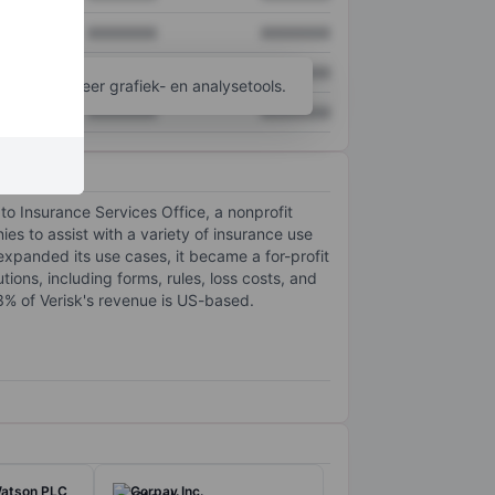
XXXXXXX
XXXXXXX
XXXXXXX
XXXXXXX
ijgen tot meer grafiek- en analysetools.
XXXXXXX
XXXXXXX
 to Insurance Services Office, a nonprofit
s to assist with a variety of insurance use
expanded its use cases, it became a for-profit
ons, including forms, rules, loss costs, and
83% of Verisk's revenue is US-based.
Watson PLC
Corpay Inc.