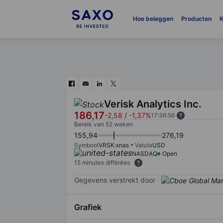
Hoe beleggen
Producten
K
Verisk Analytics Inc.
186,17
-2,58
/
-1,37%
17:36:56
Bereik van 52 weken
155,94
276,19
Symbool
VRSK:xnas
Valuta
USD
NASDAQ
Open
15 minutes différées
Gegevens verstrekt door
Grafiek
Chart