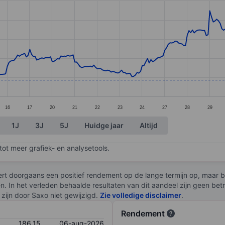
ories.
s. Data ranges from 183.7 to 224.88.
16
17
20
21
22
23
24
27
28
29
1J
3J
5J
Huidge jaar
Altijd
ot meer grafiek- en analysetools.
rt doorgaans een positief rendement op de lange termijn op, maar br
en. In het verleden behaalde resultaten van dit aandeel zijn geen be
zijn door Saxo niet gewijzigd.
Zie volledige disclaimer
.
Rendement
186,15
06-aug-2026