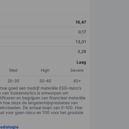
16,47
0,17
13,01
3,29
Laag
Med
High
Severe
20-30
30-40
40+
 hoe goed een bedrijf materiële ESG-risico's
e van Sustainalytics is ontworpen om
tificeren en begrijpen van financieel materiële
en hoe deze de langetermijnprestaties van
ïnvloeden. De schaal loopt van 0-100. Hoe
taat voor geen risico en 100 voor het grootste
hodologie