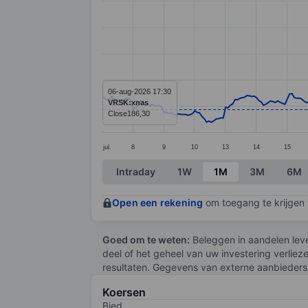
Line chart with 295 data points.
The chart has 1 X axis displaying categ
The chart has 1 Y axis displaying value
06-aug-2026 17:30
VRSK:xnas
Close
186,30
jul.
8
9
10
13
14
15
End of interactive chart.
Intraday
1W
1M
3M
6M
Open een rekening
om toegang te krijgen t
Goed om te weten:
Beleggen in aandelen leve
deel of het geheel van uw investering verliez
resultaten. Gegevens van externe aanbieders 
Koersen
Bied