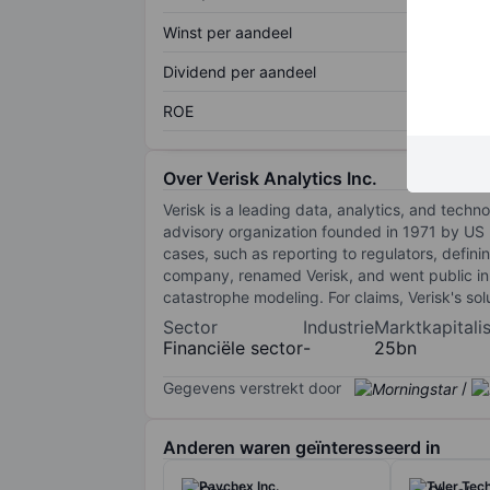
Winst per aandeel
Dividend per aandeel
ROE
Over Verisk Analytics Inc.
Verisk is a leading data, analytics, and techno
advisory organization founded in 1971 by US 
cases, such as reporting to regulators, defin
company, renamed Verisk, and went public in 2
catastrophe modeling. For claims, Verisk's so
Sector
Industrie
Marktkapitalis
Financiële sector
-
25bn
Gegevens verstrekt door
/
Anderen waren geïnteresseerd in
Paychex Inc.
Tyler Tech