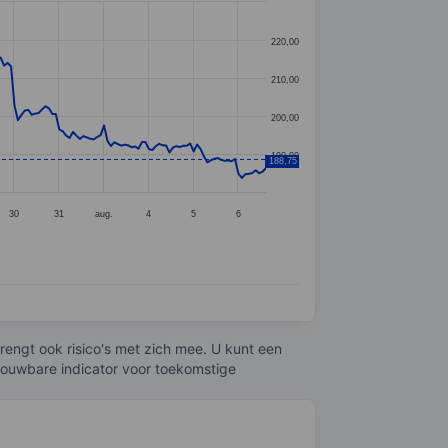
220,00
210,00
200,00
190,00
188,75
30
31
aug.
4
5
6
engt ook risico's met zich mee. U kunt een
trouwbare indicator voor toekomstige