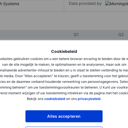
Data provided by
Q1
Q2
Cookiebeleid
XXXXXXX
XXXXXXX
ebsites gebruiken cookies om u een betere browse-ervaring te bieden door de 
XXXXXXX
XXXXXXX
van de site mogelijk te maken, te optimaliseren en te analyseren, maar ook om
naliseerde advertentie-inhoud te bieden en u in staat te stellen verbinding te m
XXXXXXX
XXXXXXX
le media. Door "Alles accepteren" te kiezen, geeft u toestemming voor het gebru
kies en de daarmee verband houdende verwerking van persoonsgegevens. Selec
emming beheren" om uw toestemmingsvoorkeuren te beheren. U kunt uw voorke
enst moment wijzigen of uw toestemming intrekken via de pagina met het cooki
XXXXXXX
XXXXXXX
Bekijk ons
cookiebeleid
en ons
privacybeleid
.
XXXXXXX
XXXXXXX
Alles accepteren
XXXXXXX
XXXXXXX