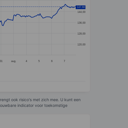
147,66
144,00
136,00
128,00
120,00
31
aug.
4
5
6
7
engt ook risico's met zich mee. U kunt een
trouwbare indicator voor toekomstige