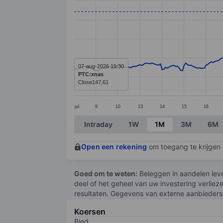
Line chart with 299 data points.
The chart has 1 X axis displaying categ
The chart has 1 Y axis displaying value
07-aug-2026 19:30
PTC:xnas
Close
147,61
jul.
9
10
13
14
15
16
End of interactive chart.
Intraday
1W
1M
3M
6M
Open een rekening
om toegang te krijgen t
Goed om te weten:
Beleggen in aandelen leve
deel of het geheel van uw investering verliez
resultaten. Gegevens van externe aanbieders 
Koersen
Bied