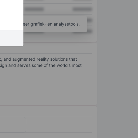
XXXXXXX
XXXXXXX
XXXXXXX
XXXXXXX
ijgen tot meer grafiek- en analysetools.
XXXXXXX
XXXXXXX
 and augmented reality solutions that
sign and serves some of the world’s most