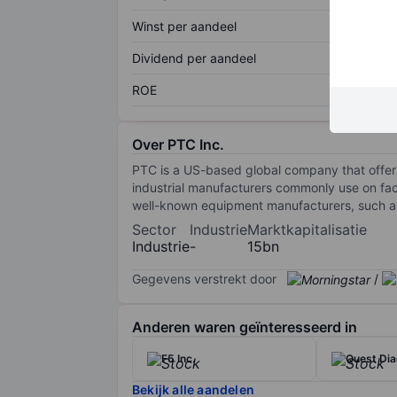
Winst per aandeel
Dividend per aandeel
ROE
Over PTC Inc.
PTC is a US-based global company that offer
industrial manufacturers commonly use on fac
well-known equipment manufacturers, such as 
Sector
Industrie
Marktkapitalisatie
Industrie
-
15bn
Gegevens verstrekt door
/
Anderen waren geïnteresseerd in
F5 Inc.
Quest Dia
Bekijk alle aandelen