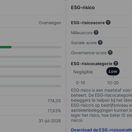
ESG-risico
Overwegen
ESG-risicoscore
Milieuscore
Sociale score
Governance-score
ESG-risicocategorie
Low
Negligible
0-10
10-20
ESG-risico is een maatstaf voor
beheert. De ESG-risicocategori
beleggers te helpen bij het iden
174,05
ESG-risico's op bedrijfsniveau 
aandelenbeleggingen kunnen be
17,83%
lager het risico, hoe beter (0 s
risico).
31-jul-2026
Download de ESG-risicomet