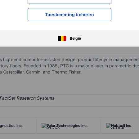
XXXXXXX
XXXXXXX
Toestemming beheren
XXXXXXX
XXXXXXX
Open een rekening
om toegang te kr
XXXXXXX
XXXXXXX
België
s high-end computer-assisted design, product lifecycle management,
tory floors. Founded in 1985, PTC is a major player in parametric de
Caterpillar, Garmin, and Thermo Fisher.
gnostics Inc.
Tyler Technologies Inc.
Hubbell Inc.