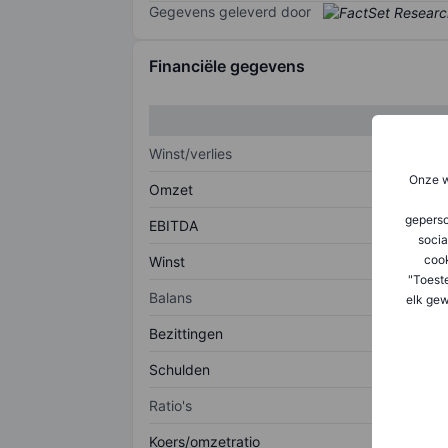
Gegevens geleverd door
Financiële gegevens
Winst/verlies
Onze w
Omzet
geperso
EBITDA
socia
coo
Winst
"Toest
Balans
elk gew
Bezittingen
Schulden
Ratio's
Koers/omzetratio