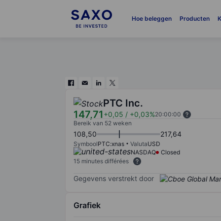
Hoe beleggen
Producten
K
PTC Inc.
147,71
+0,05
/
+0,03%
20:00:00
Bereik van 52 weken
108,50
217,64
Symbool
PTC:xnas
Valuta
USD
NASDAQ
Closed
15 minutes différées
Gegevens verstrekt door
Grafiek
Chart