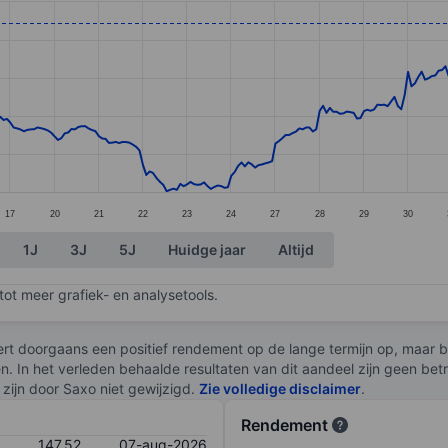
ories.
s. Data ranges from 112.15 to 149.3.
17
20
21
22
23
24
27
28
29
30
1J
3J
5J
Huidge jaar
Altijd
ot meer grafiek- en analysetools.
rt doorgaans een positief rendement op de lange termijn op, maar br
en. In het verleden behaalde resultaten van dit aandeel zijn geen be
zijn door Saxo niet gewijzigd.
Zie volledige disclaimer
.
Rendement
147,52
07-aug-2026