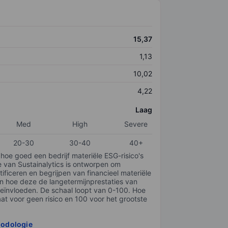
15,37
1,13
10,02
4,22
Laag
Med
High
Severe
20-30
30-40
40+
 hoe goed een bedrijf materiële ESG-risico's
e van Sustainalytics is ontworpen om
tificeren en begrijpen van financieel materiële
en hoe deze de langetermijnprestaties van
ïnvloeden. De schaal loopt van 0-100. Hoe
taat voor geen risico en 100 voor het grootste
hodologie