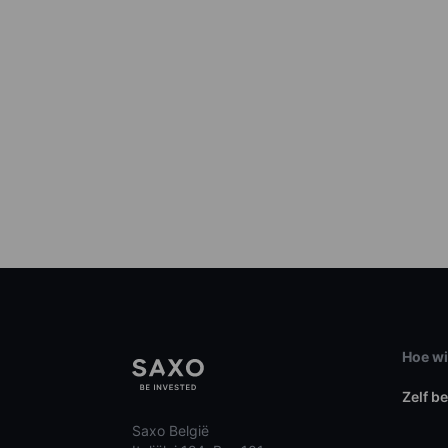
Hoe wi
Zelf b
Saxo België