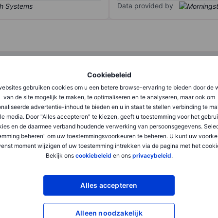
Data provided by
Q1
Q2
Cookiebeleid
ebsites gebruiken cookies om u een betere browse-ervaring te bieden door de 
XXXXXXX
XXXXXXX
van de site mogelijk te maken, te optimaliseren en te analyseren, maar ook om
naliseerde advertentie-inhoud te bieden en u in staat te stellen verbinding te m
XXXXXXX
XXXXXXX
le media. Door "Alles accepteren" te kiezen, geeft u toestemming voor het gebru
kies en de daarmee verband houdende verwerking van persoonsgegevens. Selec
XXXXXXX
XXXXXXX
emming beheren" om uw toestemmingsvoorkeuren te beheren. U kunt uw voorke
enst moment wijzigen of uw toestemming intrekken via de pagina met het cooki
Bekijk ons
cookiebeleid
en ons
privacybeleid
.
XXXXXXX
XXXXXXX
XXXXXXX
XXXXXXX
Alles accepteren
Alleen noodzakelijk
XXXXXXX
XXXXXXX