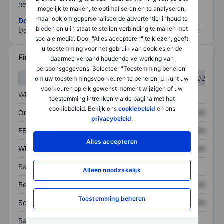
het grootste risico).
mogelijk te maken, te optimaliseren en te analyseren,
maar ook om gepersonaliseerde advertentie-inhoud te
Download de ESG-risicomethodologie
bieden en u in staat te stellen verbinding te maken met
Data provided by
/
sociale media. Door "Alles accepteren" te kiezen, geeft
u toestemming voor het gebruik van cookies en de
Financiële gegevens
daarmee verband houdende verwerking van
persoonsgegevens. Selecteer "Toestemming beheren"
Q1
Q2
om uw toestemmingsvoorkeuren te beheren. U kunt uw
voorkeuren op elk gewenst moment wijzigen of uw
Winst/verlies
toestemming intrekken via de pagina met het
cookiebeleid. Bekijk ons
cookiebeleid
en ons
Omzet
XXXXXXX
XXXXXXX
privacybeleid
.
EBITDA
XXXXXXX
XXXXXXX
Alles accepteren
Winst
XXXXXXX
XXXXXXX
Balans
Alleen noodzakelijk
Bezittingen
XXXXXXX
XXXXXXX
Toestemming beheren
Schulden
XXXXXXX
XXXXXXX
Ratio's