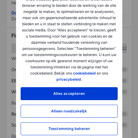
het grootste risico).
browse-ervaring te bieden door de werking van de site
mogelijk te maken, te optimaliseren en te analyseren,
Download de ESG-risicomethodologie
maar ook om gepersonaliseerde advertentie-inhoud te
Data provided by
/
bieden en u in staat te stellen verbinding te maken met
sociale media. Door "Alles accepteren" te kiezen, geeft
Financiële gegevens
u toestemming voor het gebruik van cookies en de
daarmee verband houdende verwerking van
Q1
Q2
persoonsgegevens. Selecteer "Toestemming beheren"
om uw toestemmingsvoorkeuren te beheren. U kunt uw
Winst/verlies
voorkeuren op elk gewenst moment wijzigen of uw
toestemming intrekken via de pagina met het
Omzet
XXXXXXX
XXXXXXX
cookiebeleid. Bekijk ons
cookiebeleid
en ons
privacybeleid
.
EBITDA
XXXXXXX
XXXXXXX
Winst
XXXXXXX
XXXXXXX
Alles accepteren
Balans
Alleen noodzakelijk
Bezittingen
XXXXXXX
XXXXXXX
Schulden
XXXXXXX
XXXXXXX
Toestemming beheren
Ratio's