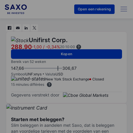
Open een rekening
Unifirst Corp.
288,90
-1,00
/
-0,34%
20:10:00
Kopen
Bereik van 52 weken
147,66
306,67
Symbool
UNF:xnys
Valuta
USD
New York Stock Exchange
Closed
15 minutes différées
Gegevens verstrekt door
Starten met beleggen?
Slim beleggen in aandelen met Saxo, dat is beleggen
aan voordelige tarieven met de voordelen van een