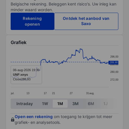
Belgische rekening. Beleggen kent risico's. Uw inleg kan
minder waard worden.
Rekening
Ontdek het aanbod van
Saxo
openen
Grafiek
Chart
296,00
Line chart with 291 data points.
289,90
288,00
The chart has 1 X axis displaying categories.
06-aug-2026 19:30
280,00
UNF:xnys
The chart has 1 Y axis displaying values. Data ranges
Close
288,93
272,00
jul.
13
17
21
27
31
aug.
End of interactive chart.
Intraday
1W
1M
3M
6M
1J
3J
Open een rekening
om toegang te krijgen tot meer
grafiek- en analysetools.