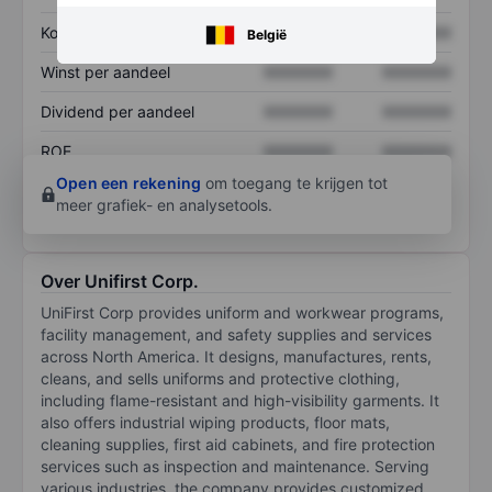
Koers/omzetratio
XXXXXXX
XXXXXXX
België
Winst per aandeel
XXXXXXX
XXXXXXX
Dividend per aandeel
XXXXXXX
XXXXXXX
ROE
XXXXXXX
XXXXXXX
Open een rekening
om toegang te krijgen tot
meer grafiek- en analysetools.
Over Unifirst Corp.
UniFirst Corp provides uniform and workwear programs,
facility management, and safety supplies and services
across North America. It designs, manufactures, rents,
cleans, and sells uniforms and protective clothing,
including flame-resistant and high-visibility garments. It
also offers industrial wiping products, floor mats,
cleaning supplies, first aid cabinets, and fire protection
services such as inspection and maintenance. Serving
various industries, the company provides customized