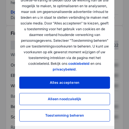
browse-ervaring te bieden door de werking van de site
het grootste risico).
mogelijk te maken, te optimaliseren en te analyseren,
maar ook om gepersonaliseerde advertentie-inhoud te
Download de ESG-risicomethodologie
Data provided by
/
bieden en u in staat te stellen verbinding te maken met
sociale media. Door "Alles accepteren" te kiezen, geeft
u toestemming voor het gebruik van cookies en de
Financiële gegevens
daarmee verband houdende verwerking van
persoonsgegevens. Selecteer "Toestemming beheren"
Q1
Q2
om uw toestemmingsvoorkeuren te beheren. U kunt uw
voorkeuren op elk gewenst moment wijzigen of uw
Winst/verlies
toestemming intrekken via de pagina met het
cookiebeleid. Bekijk ons
cookiebeleid
en ons
Omzet
XXXXXXX
XXXXXXX
privacybeleid
.
EBITDA
XXXXXXX
XXXXXXX
Alles accepteren
Winst
XXXXXXX
XXXXXXX
Balans
Alleen noodzakelijk
Bezittingen
XXXXXXX
XXXXXXX
Toestemming beheren
Schulden
XXXXXXX
XXXXXXX
Ratio's