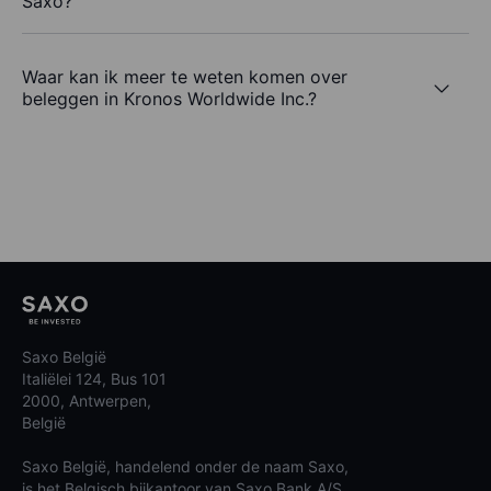
Saxo?
Waar kan ik meer te weten komen over
beleggen in Kronos Worldwide Inc.?
Saxo België
Italiëlei 124, Bus 101
2000, Antwerpen,
België
Saxo België, handelend onder de naam Saxo,
is het Belgisch bijkantoor van Saxo Bank A/S.