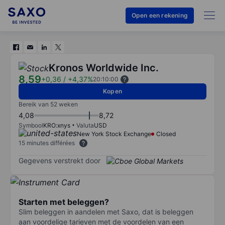
Open een rekening
Kronos Worldwide Inc.
8,59
+0,36
/
+4,37%
20:10:00
Kopen
Bereik van 52 weken
4,08
8,72
Symbool
KRO:xnys
Valuta
USD
New York Stock Exchange
Closed
15 minutes différées
Gegevens verstrekt door
Starten met beleggen?
Slim beleggen in aandelen met Saxo, dat is beleggen
aan voordelige tarieven met de voordelen van een