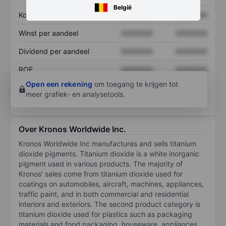
België
Koers/omzetratio
XXXXXXX
XXXXXXX
Winst per aandeel
XXXXXXX
XXXXXXX
Dividend per aandeel
XXXXXXX
XXXXXXX
ROE
XXXXXXX
XXXXXXX
Open een rekening
om toegang te krijgen tot
meer grafiek- en analysetools.
Over Kronos Worldwide Inc.
Kronos Worldwide Inc manufactures and sells titanium
dioxide pigments. Titanium dioxide is a white inorganic
pigment used in various products. The majority of
Kronos' sales come from titanium dioxide used for
coatings on automobiles, aircraft, machines, appliances,
traffic paint, and in both commercial and residential
interiors and exteriors. The second product category is
titanium dioxide used for plastics such as packaging
materials and food packaging, houseware, appliances,