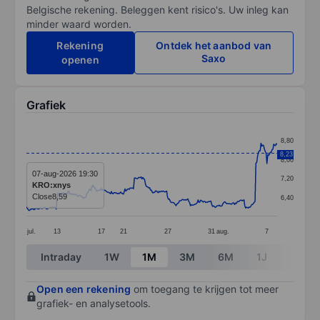
Belgische rekening. Beleggen kent risico's. Uw inleg kan
minder waard worden.
Rekening
Ontdek het aanbod van
Saxo
openen
Grafiek
Chart
8,80
Line chart with 296 data points.
8,23
8,00
The chart has 1 X axis displaying categories.
07-aug-2026 19:30
7,20
KRO:xnys
The chart has 1 Y axis displaying values. Data ranges 
Close
8,59
6,40
jul.
13
17
21
27
31
aug.
7
End of interactive chart.
Intraday
1W
1M
3M
6M
1J
3J
Open een rekening
om toegang te krijgen tot meer
grafiek- en analysetools.