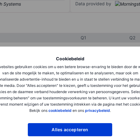
Data provided by
Q1
Q2
Cookiebeleid
XXXXXXX
XXXXXXX
ebsites gebruiken cookies om u een betere browse-ervaring te bieden door de 
XXXXXXX
XXXXXXX
van de site mogelijk te maken, te optimaliseren en te analyseren, maar ook om
naliseerde advertentie-inhoud te bieden en u in staat te stellen verbinding te m
XXXXXXX
XXXXXXX
le media. Door "Alles accepteren" te kiezen, geeft u toestemming voor het gebru
kies en de daarmee verband houdende verwerking van persoonsgegevens. Selec
emming beheren" om uw toestemmingsvoorkeuren te beheren. U kunt uw voorke
XXXXXXX
XXXXXXX
enst moment wijzigen of uw toestemming intrekken via de pagina met het cooki
Bekijk ons
cookiebeleid
en ons
privacybeleid
.
XXXXXXX
XXXXXXX
Alles accepteren
XXXXXXX
XXXXXXX