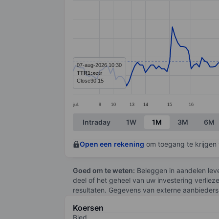
Line chart with 186 data points.
The chart has 1 X axis displaying categ
The chart has 1 Y axis displaying value
07-aug-2026 10:30
TTR1:xetr
Close
30,15
jul.
9
10
13
14
15
16
End of interactive chart.
Intraday
1W
1M
3M
6M
Open een rekening
om toegang te krijgen t
Goed om te weten:
Beleggen in aandelen leve
deel of het geheel van uw investering verliez
resultaten. Gegevens van externe aanbieders 
Koersen
Bied