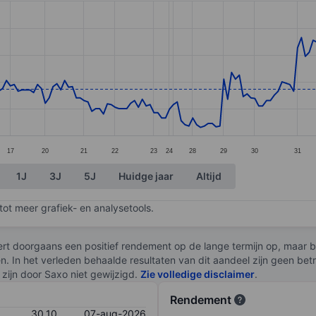
ories.
s. Data ranges from 28.3 to 32.42.
17
20
21
22
23
24
28
29
30
31
1J
3J
5J
Huidge jaar
Altijd
ot meer grafiek- en analysetools.
rt doorgaans een positief rendement op de lange termijn op, maar br
en. In het verleden behaalde resultaten van dit aandeel zijn geen be
zijn door Saxo niet gewijzigd.
Zie volledige disclaimer
.
Rendement
30,10
07-aug-2026