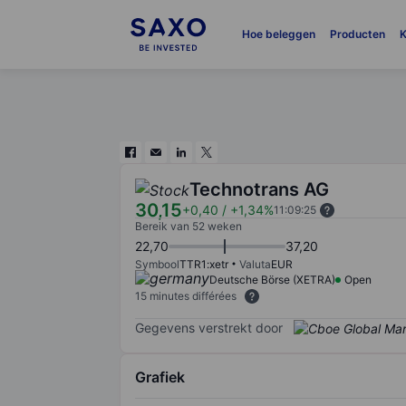
Hoe beleggen
Producten
K
Technotrans AG
30,15
+0,40
/
+1,34%
11:09:25
Bereik van 52 weken
22,70
37,20
Symbool
TTR1:xetr
Valuta
EUR
Deutsche Börse (XETRA)
Open
15 minutes différées
Gegevens verstrekt door
Grafiek
Chart