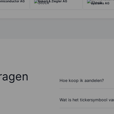
miconductor AG
Eckert & Ziegler AG
systems AG
ragen
Hoe koop ik aandelen?
Wat is het tickersymbool v