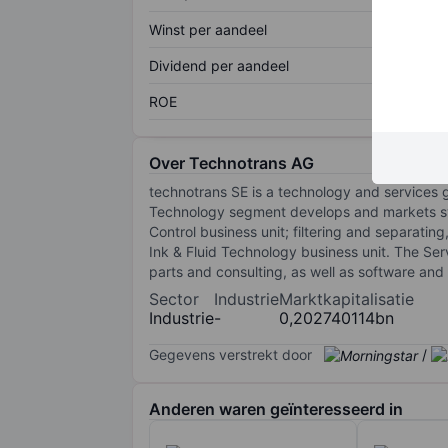
Winst per aandeel
Dividend per aandeel
ROE
Over Technotrans AG
technotrans SE is a technology and services
Technology segment develops and markets sys
Control business unit; filtering and separati
Ink & Fluid Technology business unit. The Ser
parts and consulting, as well as software and
Sector
Industrie
Marktkapitalisatie
Industrie
-
0,202740114bn
Gegevens verstrekt door
/
Anderen waren geïnteresseerd in