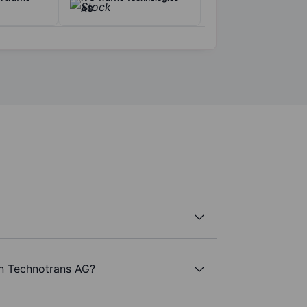
AG
an Technotrans AG?