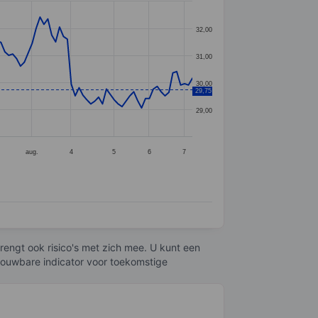
32,00
31,00
30,00
29,75
29,00
aug.
4
5
6
7
engt ook risico's met zich mee. U kunt een
trouwbare indicator voor toekomstige