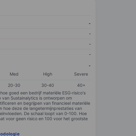
-
-
-
-
-
Med
High
Severe
20-30
30-40
40+
 hoe goed een bedrijf materiële ESG-risico's
e van Sustainalytics is ontworpen om
tificeren en begrijpen van financieel materiële
en hoe deze de langetermijnprestaties van
ïnvloeden. De schaal loopt van 0-100. Hoe
taat voor geen risico en 100 voor het grootste
hodologie