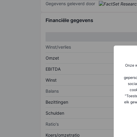
Gegevens geleverd door
Financiële gegevens
Winst/verlies
Omzet
Onze w
EBITDA
geperso
Winst
socia
coo
Balans
"Toest
Bezittingen
elk gew
Schulden
Ratio's
Koers/omzetratio