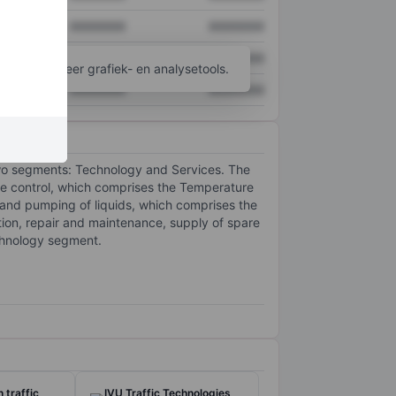
XXXXXXX
XXXXXXX
XXXXXXX
XXXXXXX
ijgen tot meer grafiek- en analysetools.
XXXXXXX
XXXXXXX
wo segments: Technology and Services. The
e control, which comprises the Temperature
g and pumping of liquids, which comprises the
tion, repair and maintenance, supply of spare
echnology segment.
n traffic
IVU Traffic Technologies