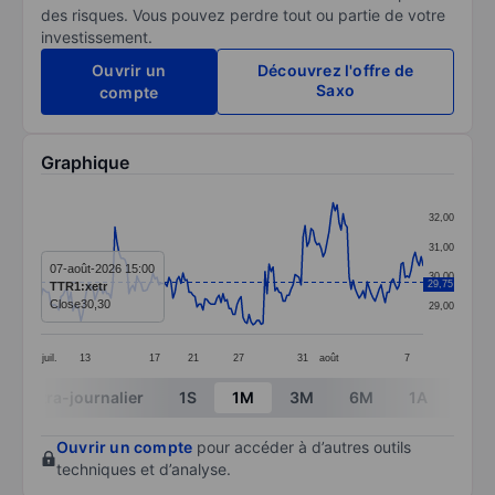
des risques. Vous pouvez perdre tout ou partie de votre
investissement.
Ouvrir un
Découvrez l'offre de
Saxo
compte
Graphique
Chart
32,00
Line chart with 192 data points.
31,00
The chart has 1 X axis displaying categories.
07-août-2026 15:00
30,00
29,75
TTR1:xetr
The chart has 1 Y axis displaying values. Data ranges
Close
30,30
29,00
juil.
13
17
21
27
31
août
7
End of interactive chart.
Intra-journalier
1S
1M
3M
6M
1A
3A
Ouvrir un compte
pour accéder à d’autres outils
techniques et d’analyse.