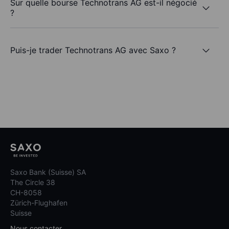
Sur quelle bourse Technotrans AG est-il négocié
?
Puis-je trader Technotrans AG avec Saxo ?
Saxo Bank (Suisse) SA
The Circle 38
CH-8058
Zürich-Flughafen
Suisse
Nous contacter