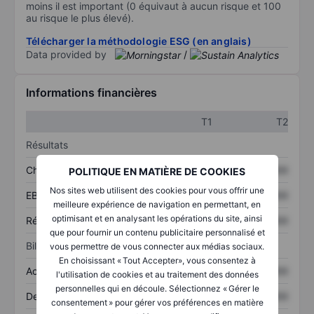
moins il est important (0 équivaut à aucun risque et 100
au risque le plus élevé).
Télécharger la méthodologie ESG (en anglais)
Data provided by
/
Informations financières
T1
T2
Résultats
Chiffre d’affaires
XXXXXXX
XXXXXXX
POLITIQUE EN MATIÈRE DE COOKIES
Nos sites web utilisent des cookies pour vous offrir une
EBITDA
XXXXXXX
XXXXXXX
meilleure expérience de navigation en permettant, en
optimisant et en analysant les opérations du site, ainsi
Résultat net
XXXXXXX
XXXXXXX
que pour fournir un contenu publicitaire personnalisé et
Bilan
vous permettre de vous connecter aux médias sociaux.
En choisissant « Tout Accepter», vous consentez à
Actifs totaux
XXXXXXX
XXXXXXX
l'utilisation de cookies et au traitement des données
personnelles qui en découle. Sélectionnez « Gérer le
Dette totale
XXXXXXX
XXXXXXX
consentement » pour gérer vos préférences en matière