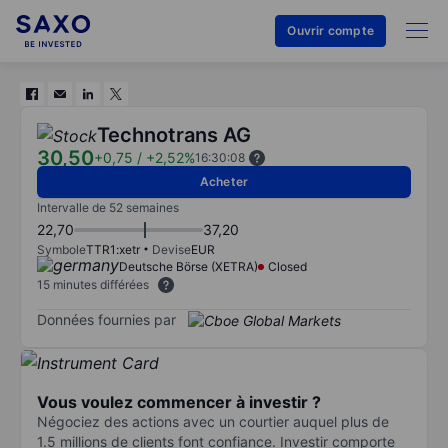
Ouvrir compte
Technotrans AG
30,50
+0,75
/
+2,52%
16:30:08
Acheter
Intervalle de 52 semaines
22,70
37,20
Symbole
TTR1:xetr
Devise
EUR
Deutsche Börse (XETRA)
Closed
15 minutes différées
Données fournies par
Vous voulez commencer à investir ?
Négociez des actions avec un courtier auquel plus de
1.5 millions de clients font confiance. Investir comporte