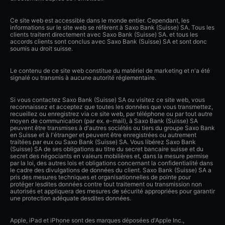
Ce site web est accessible dans le monde entier. Cependant, les
informations sur le site web se réfèrent à Saxo Bank (Suisse) SA. Tous les
clients traitent directement avec Saxo Bank (Suisse) SA. et tous les
accords clients sont conclus avec Saxo Bank (Suisse) SA et sont donc
soumis au droit suisse.
Le contenu de ce site web constitue du matériel de marketing et n'a été
signalé ou transmis à aucune autorité réglementaire.
Si vous contactez Saxo Bank (Suisse) SA ou visitez ce site web, vous
reconnaissez et acceptez que toutes les données que vous transmettez,
recueillez ou enregistrez via ce site web, par téléphone ou par tout autre
moyen de communication (par ex. e-mail), à Saxo Bank (Suisse) SA
peuvent être transmises à d'autres sociétés ou tiers du groupe Saxo Bank
en Suisse et à l'étranger et peuvent être enregistrées ou autrement
traitées par eux ou Saxo Bank (Suisse) SA. Vous libérez Saxo Bank
(Suisse) SA de ses obligations au titre du secret bancaire suisse et du
secret des négociants en valeurs mobilières et, dans la mesure permise
par la loi, des autres lois et obligations concernant la confidentialité dans
le cadre des divulgations de données du client. Saxo Bank (Suisse) SA a
pris des mesures techniques et organisationnelles de pointe pour
protéger lesdites données contre tout traitement ou transmission non
autorisés et appliquera des mesures de sécurité appropriées pour garantir
une protection adéquate desdites données.
Apple, iPad et iPhone sont des marques déposées d'Apple Inc.,