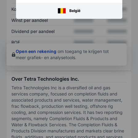
Koers/omzetratio
XXXXXXX
XXXXXXX
België
Winst per aandeel
XXXXXXX
XXXXXXX
Dividend per aandeel
XXXXXXX
XXXXXXX
ROE
XXXXXXX
XXXXXXX
Open een rekening
om toegang te krijgen tot
meer grafiek- en analysetools.
Over Tetra Technologies Inc.
Tetra Technologies Inc is a diversified oil and gas
services company, focused on completion fluids and
associated products and services, water management,
frac flowback, production well testing, offshore rig
cooling, and compression services. It has two reporting
segments, namely Completion Fluids & Products and
Water & Flowback Services. The Completion Fluids &
Products Division manufactures and markets clear brine
fluids, additives, and associated products and services.