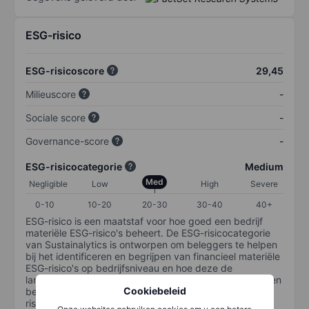
ESG-risico
ESG-risicoscore
29,45
Milieuscore
-
Sociale score
-
Governance-score
-
ESG-risicocategorie
Medium
Med
Negligible
Low
High
Severe
0-10
10-20
20-30
30-40
40+
ESG-risico is een maatstaf voor hoe goed een bedrijf
materiële ESG-risico's beheert. De ESG-risicocategorie
van Sustainalytics is ontworpen om beleggers te helpen
bij het identificeren en begrijpen van financieel materiële
ESG-risico's op bedrijfsniveau en hoe deze de
langetermijnprestaties van aandelenbeleggingen kunnen
Cookiebeleid
beïnvloeden. De schaal loopt van 0-100. Hoe lager het
risico, hoe beter (0 staat voor geen risico en 100 voor