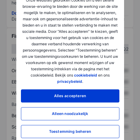
Onze websites gebruiken cookies om u een betere
het grootste risico).
browse-ervaring te bieden door de werking van de site
mogelijk te maken, te optimaliseren en te analyseren,
Download de ESG-risicomethodologie
Data provided by
/
maar ook om gepersonaliseerde advertentie-inhoud te
bieden en u in staat te stellen verbinding te maken met
sociale media. Door "Alles accepteren" te kiezen, geeft
Financiële gegevens
u toestemming voor het gebruik van cookies en de
daarmee verband houdende verwerking van
Q1
Q2
persoonsgegevens. Selecteer "Toestemming beheren"
om uw toestemmingsvoorkeuren te beheren. U kunt uw
Winst/verlies
voorkeuren op elk gewenst moment wijzigen of uw
toestemming intrekken via de pagina met het
Omzet
XXXXXXX
XXXXXXX
cookiebeleid. Bekijk ons
cookiebeleid
en ons
privacybeleid
.
EBITDA
XXXXXXX
XXXXXXX
Winst
XXXXXXX
XXXXXXX
Alles accepteren
Balans
Alleen noodzakelijk
Bezittingen
XXXXXXX
XXXXXXX
Schulden
XXXXXXX
XXXXXXX
Toestemming beheren
Ratio's