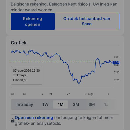
Belgische rekening. Beleggen kent risico's. Uw inleg kan
minder waard worden.
Rekening
Ontdek het aanbod van
Saxo
openen
Grafiek
Chart
9,00
Line chart with 299 data points.
8,59
8,40
The chart has 1 X axis displaying categories.
07-aug-2026 19:30
7,80
TTI:xnys
The chart has 1 Y axis displaying values. Data ranges 
Close
8,50
7,20
jul.
13
17
21
27
31
aug.
7
End of interactive chart.
Intraday
1W
1M
3M
6M
1J
3J
Open een rekening
om toegang te krijgen tot meer
grafiek- en analysetools.