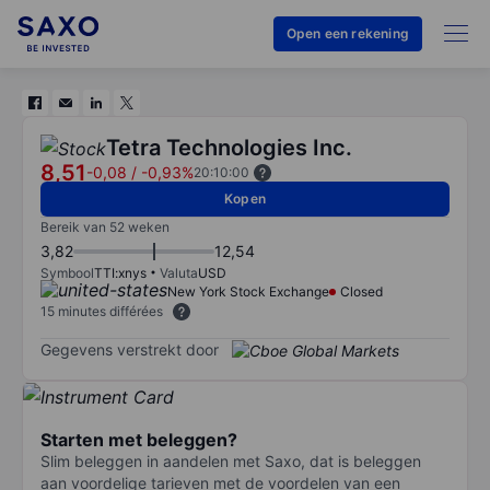
Open een rekening
Tetra Technologies Inc.
8,51
-0,08
/
-0,93%
20:10:00
Kopen
Bereik van 52 weken
3,82
12,54
Symbool
TTI:xnys
Valuta
USD
New York Stock Exchange
Closed
15 minutes différées
Gegevens verstrekt door
Starten met beleggen?
Slim beleggen in aandelen met Saxo, dat is beleggen
aan voordelige tarieven met de voordelen van een