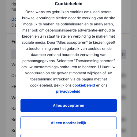
Cookiebeleid
risico, hoe beter (0 staat voor geen risico en 100 voor
het grootste risico).
Onze websites gebruiken cookies om u een betere
browse-ervaring te bieden door de werking van de site
Download de ESG-risicomethodologie
mogelijk te maken, te optimaliseren en te analyseren,
Data provided by
/
maar ook om gepersonaliseerde advertentie-inhoud te
bieden en u in staat te stellen verbinding te maken met
Financiële gegevens
sociale media. Door "Alles accepteren" te kiezen, geeft
u toestemming voor het gebruik van cookies en de
Q1
Q2
daarmee verband houdende verwerking van
persoonsgegevens. Selecteer "Toestemming beheren"
Winst/verlies
om uw toestemmingsvoorkeuren te beheren. U kunt uw
voorkeuren op elk gewenst moment wijzigen of uw
Omzet
XXXXXXX
XXXXXXX
toestemming intrekken via de pagina met het
cookiebeleid. Bekijk ons
cookiebeleid
en ons
EBITDA
XXXXXXX
XXXXXXX
privacybeleid
.
Winst
XXXXXXX
XXXXXXX
Alles accepteren
Balans
Bezittingen
XXXXXXX
XXXXXXX
Alleen noodzakelijk
Schulden
XXXXXXX
XXXXXXX