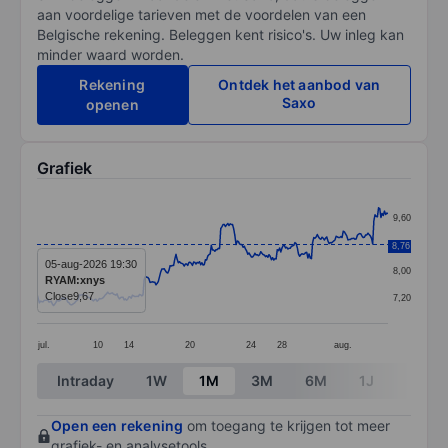
aan voordelige tarieven met de voordelen van een
Belgische rekening. Beleggen kent risico's. Uw inleg kan
minder waard worden.
Rekening
Ontdek het aanbod van
Saxo
openen
Grafiek
Chart
9,60
Line chart with 299 data points.
8,80
8,76
The chart has 1 X axis displaying categories.
05-aug-2026 19:30
8,00
RYAM:xnys
The chart has 1 Y axis displaying values. Data ranges 
Close
9,67
7,20
jul.
10
14
20
24
28
aug.
End of interactive chart.
Intraday
1W
1M
3M
6M
1J
3J
Open een rekening
om toegang te krijgen tot meer
grafiek- en analysetools.