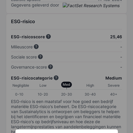
Gegevens geleverd door
ESG-risico
ESG-risicoscore
25,46
Milieuscore
-
Sociale score
-
Governance-score
-
ESG-risicocategorie
Medium
Med
Negligible
Low
High
Severe
0-10
10-20
20-30
30-40
40+
ESG-risico is een maatstaf voor hoe goed een bedrijf
materiële ESG-risico's beheert. De ESG-risicocategorie
van Sustainalytics is ontworpen om beleggers te helpen
bij het identificeren en begrijpen van financieel materiële
ESG-risico's op bedrijfsniveau en hoe deze de
langetermijnprestaties van aandelenbeleggingen kunnen
beïnvloeden. De schaal loopt van 0-100. Hoe lager het