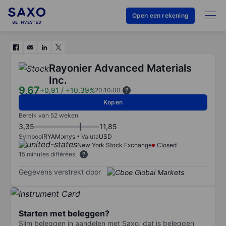
Open een rekening
Rayonier Advanced Materials
Inc.
9,67
+0,91
/
+10,39%
20:10:00
Kopen
Bereik van 52 weken
3,35
11,85
Symbool
RYAM:xnys
Valuta
USD
New York Stock Exchange
Closed
15 minutes différées
Gegevens verstrekt door
Starten met beleggen?
Slim beleggen in aandelen met Saxo, dat is beleggen