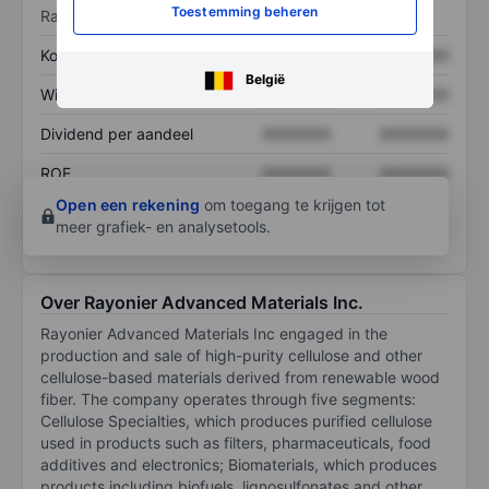
Toestemming beheren
Ratio's
Koers/omzetratio
XXXXXXX
XXXXXXX
België
Winst per aandeel
XXXXXXX
XXXXXXX
Dividend per aandeel
XXXXXXX
XXXXXXX
ROE
XXXXXXX
XXXXXXX
Open een rekening
om toegang te krijgen tot
meer grafiek- en analysetools.
Over Rayonier Advanced Materials Inc.
Rayonier Advanced Materials Inc engaged in the
production and sale of high-purity cellulose and other
cellulose-based materials derived from renewable wood
fiber. The company operates through five segments:
Cellulose Specialties, which produces purified cellulose
used in products such as filters, pharmaceuticals, food
additives and electronics; Biomaterials, which produces
products including biofuels, lignosulfonates and other