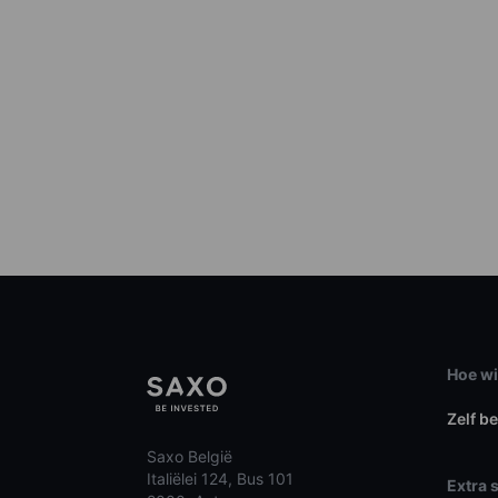
Hoe wi
Zelf b
Saxo België
Italiëlei 124, Bus 101
Extra 