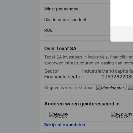
Winst per aandeel
Dividend per aandeel
ROE
Over Texaf SA
Texaf SA investeert in industriële, financië
spoorweg infrastructuren en leasing van onro
Sector
Industrie
Marktkapitalis
Financiële sector
-
0,153262208
Gegevens verstrekt door
/
Anderen waren geïnteresseerd in
Miko NV
NEXTENS
Bekijk alle aandelen