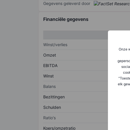
Gegevens geleverd door
Financiële gegevens
Winst/verlies
Onze w
Omzet
geperso
EBITDA
socia
coo
Winst
"Toest
elk gew
Balans
Bezittingen
Schulden
Ratio's
Koers/omzetratio