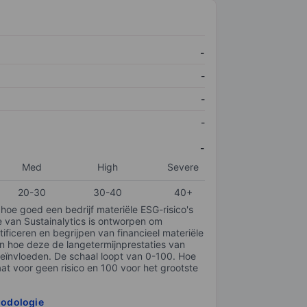
-
-
-
-
-
Med
High
Severe
20-30
30-40
40+
 hoe goed een bedrijf materiële ESG-risico's
e van Sustainalytics is ontworpen om
tificeren en begrijpen van financieel materiële
en hoe deze de langetermijnprestaties van
ïnvloeden. De schaal loopt van 0-100. Hoe
taat voor geen risico en 100 voor het grootste
hodologie