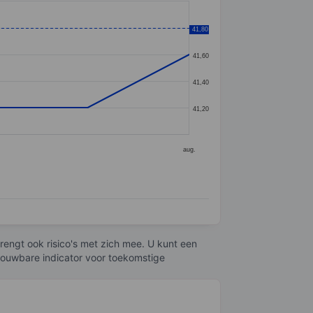
41,80
41,80
41,60
41,40
41,20
aug.
engt ook risico's met zich mee. U kunt een
trouwbare indicator voor toekomstige