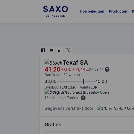
Hoe beleggen
Producten
K
Texaf SA
41,20
-0,60
/
-1,44%
07:59:41
Bereik van 52 weken
33,60
45,00
Symbool
TEXF:xbru
Valuta
EUR
Euronext Brussels
Open
15 minutes différées
Gegevens verstrekt door
Grafiek
Chart