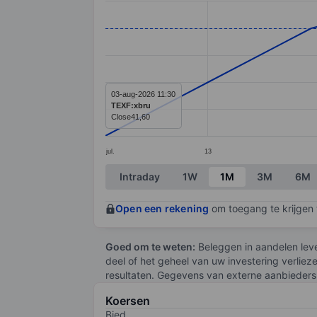
Line chart with 8 data points.
The chart has 1 X axis displaying categ
The chart has 1 Y axis displaying value
03-aug-2026 11:30
TEXF:xbru
Close
41,60
jul.
13
End of interactive chart.
Intraday
1W
1M
3M
6M
Open een rekening
om toegang te krijgen t
Goed om te weten:
Beleggen in aandelen leve
deel of het geheel van uw investering verliez
resultaten. Gegevens van externe aanbieders 
Koersen
Bied