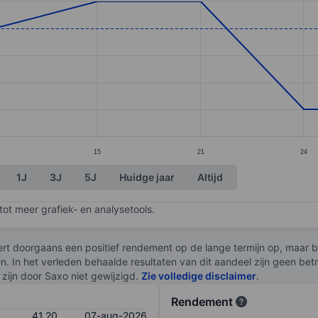
ories.
s. Data ranges from 41 to 42.
15
21
24
1J
3J
5J
Huidge jaar
Altijd
ot meer grafiek- en analysetools.
rt doorgaans een positief rendement op de lange termijn op, maar br
en. In het verleden behaalde resultaten van dit aandeel zijn geen be
zijn door Saxo niet gewijzigd.
Zie volledige disclaimer
.
Rendement
41,20
07-aug-2026