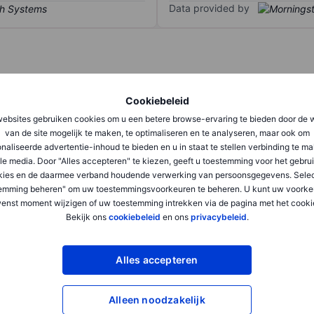
Data provided by
Q1
Q2
Cookiebeleid
ebsites gebruiken cookies om u een betere browse-ervaring te bieden door de 
XXXXXXX
XXXXXXX
van de site mogelijk te maken, te optimaliseren en te analyseren, maar ook om
naliseerde advertentie-inhoud te bieden en u in staat te stellen verbinding te m
XXXXXXX
XXXXXXX
le media. Door "Alles accepteren" te kiezen, geeft u toestemming voor het gebru
kies en de daarmee verband houdende verwerking van persoonsgegevens. Selec
XXXXXXX
XXXXXXX
emming beheren" om uw toestemmingsvoorkeuren te beheren. U kunt uw voorke
enst moment wijzigen of uw toestemming intrekken via de pagina met het cooki
Bekijk ons
cookiebeleid
en ons
privacybeleid
.
XXXXXXX
XXXXXXX
XXXXXXX
XXXXXXX
Alles accepteren
Alleen noodzakelijk
XXXXXXX
XXXXXXX