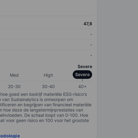
47,8
-
-
-
Severe
Severe
Med
High
20-30
30-40
40+
 hoe goed een bedrijf materiële ESG-risico's
e van Sustainalytics is ontworpen om
tificeren en begrijpen van financieel materiële
en hoe deze de langetermijnprestaties van
ïnvloeden. De schaal loopt van 0-100. Hoe
taat voor geen risico en 100 voor het grootste
hodologie