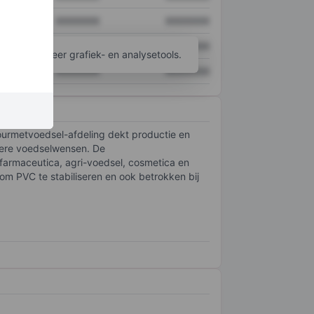
XXXXXXX
XXXXXXX
XXXXXXX
XXXXXXX
ijgen tot meer grafiek- en analysetools.
XXXXXXX
XXXXXXX
gourmetvoedsel-afdeling dekt productie en
ndere voedselwensen. De
farmaceutica, agri-voedsel, cosmetica en
om PVC te stabiliseren en ook betrokken bij