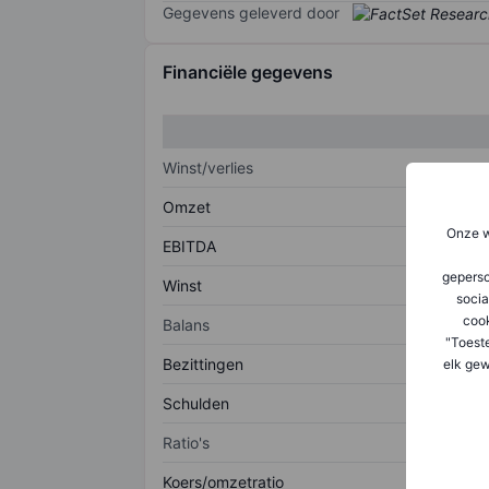
Gegevens geleverd door
Financiële gegevens
Winst/verlies
Omzet
Onze w
EBITDA
geperso
Winst
socia
coo
Balans
"Toest
Bezittingen
elk gew
Schulden
Ratio's
Koers/omzetratio