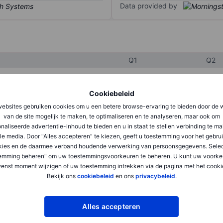
Data provided by
Q1
Q2
Cookiebeleid
XXXXXXX
XXXXXXX
ebsites gebruiken cookies om u een betere browse-ervaring te bieden door de 
XXXXXXX
XXXXXXX
van de site mogelijk te maken, te optimaliseren en te analyseren, maar ook om
naliseerde advertentie-inhoud te bieden en u in staat te stellen verbinding te m
XXXXXXX
XXXXXXX
le media. Door "Alles accepteren" te kiezen, geeft u toestemming voor het gebru
kies en de daarmee verband houdende verwerking van persoonsgegevens. Selec
emming beheren" om uw toestemmingsvoorkeuren te beheren. U kunt uw voorke
XXXXXXX
XXXXXXX
enst moment wijzigen of uw toestemming intrekken via de pagina met het cooki
Bekijk ons
cookiebeleid
en ons
privacybeleid
.
XXXXXXX
XXXXXXX
Alles accepteren
XXXXXXX
XXXXXXX