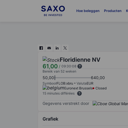
Hoe beleggen
Producten
K
Floridienne NV
61,00
/
09:30:08
Bereik van 52 weken
50,00
640,00
Symbool
FLOB:xbru
Valuta
EUR
Euronext Brussels
Closed
15 minutes différées
Gegevens verstrekt door
Grafiek