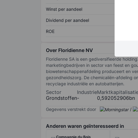
Winst per aandeel
Dividend per aandeel
ROE
Over Floridienne NV
Floridienne SA is een gediversifieerde holdi
marketingbedrijven in sector van feest en go
biowetenschappenafdeling produceert en verh
gezondheidszorg. De chemicaliën-afdeling omva
recyclage industriële en autobatterijen.
Sector
Industrie
Marktkapitalisati
Grondstoffen
-
0,592052906bn
Gegevens verstrekt door
/
Anderen waren geïnteresseerd in
Compagnie du Bois