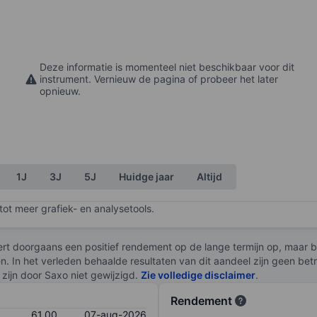
Deze informatie is momenteel niet beschikbaar voor dit
instrument. Vernieuw de pagina of probeer het later
opnieuw.
1J
3J
5J
Huidge jaar
Altijd
ot meer grafiek- en analysetools.
rt doorgaans een positief rendement op de lange termijn op, maar br
en. In het verleden behaalde resultaten van dit aandeel zijn geen be
zijn door Saxo niet gewijzigd.
Zie volledige disclaimer
.
Rendement
61,00
07-aug-2026