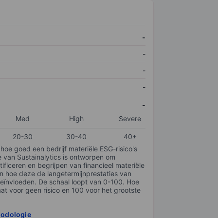
-
-
-
-
-
Med
High
Severe
20-30
30-40
40+
 hoe goed een bedrijf materiële ESG-risico's
e van Sustainalytics is ontworpen om
tificeren en begrijpen van financieel materiële
en hoe deze de langetermijnprestaties van
ïnvloeden. De schaal loopt van 0-100. Hoe
taat voor geen risico en 100 voor het grootste
hodologie