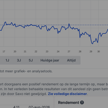
ories.
s. Data ranges from 3.79 to 4.34.
17
20
21
22
23
24
27
28
29
30
1J
3J
5J
Huidge jaar
Altijd
ot meer grafiek- en analysetools.
rt doorgaans een positief rendement op de lange termijn op, maar br
en. In het verleden behaalde resultaten van dit aandeel zijn geen be
zijn door Saxo niet gewijzigd.
Zie volledige disclaimer
.
Rendement
4,11
07-aug-2026