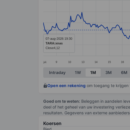
Line chart with 293 data points.
The chart has 1 X axis displaying categ
The chart has 1 Y axis displaying value
07-aug-2026 19:30
TARA:xnas
Close
4,12
jul.
9
10
13
14
15
16
End of interactive chart.
Intraday
1W
1M
3M
6M
Open een rekening
om toegang te krijgen t
Goed om te weten:
Beleggen in aandelen leve
deel of het geheel van uw investering verliez
resultaten. Gegevens van externe aanbieders 
Koersen
Bied