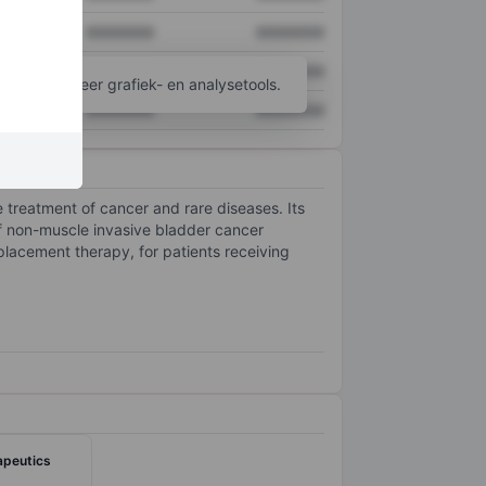
XXXXXXX
XXXXXXX
XXXXXXX
XXXXXXX
ijgen tot meer grafiek- en analysetools.
XXXXXXX
XXXXXXX
 treatment of cancer and rare diseases. Its
of non-muscle invasive bladder cancer
placement therapy, for patients receiving
peutics