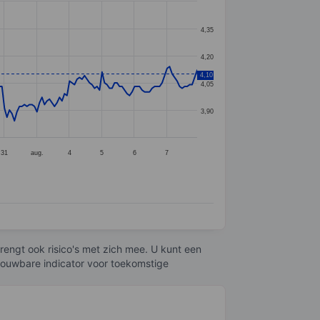
4,35
4,20
4,10
4,05
3,90
31
aug.
4
5
6
7
engt ook risico's met zich mee. U kunt een
trouwbare indicator voor toekomstige