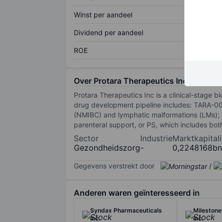
Winst per aandeel
Dividend per aandeel
ROE
Over Protara Therapeutics Inc.
Protara Therapeutics Inc is a clinical-stage 
drug development pipeline includes: TARA-002
(NMIBC) and lymphatic malformations (LMs); an
parenteral support, or PS, which includes both 
Sector
Industrie
Marktkapitali
Gezondheidszorg
-
0,2248168bn
Gegevens verstrekt door
/
Anderen waren geïnteresseerd in
Syndax Pharmaceuticals
Milestone
Inc.
Inc.