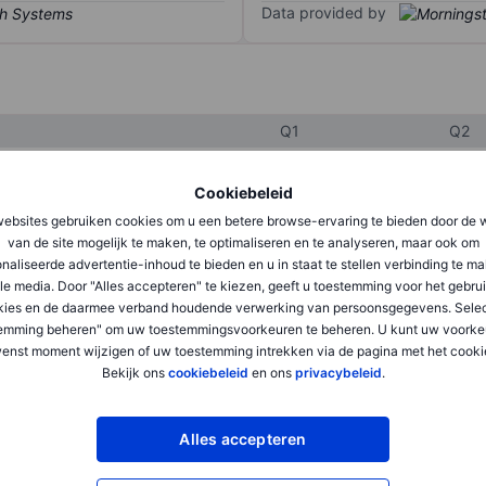
Data provided by
Q1
Q2
Cookiebeleid
XXXXXXX
XXXXXXX
ebsites gebruiken cookies om u een betere browse-ervaring te bieden door de 
van de site mogelijk te maken, te optimaliseren en te analyseren, maar ook om
XXXXXXX
XXXXXXX
naliseerde advertentie-inhoud te bieden en u in staat te stellen verbinding te m
XXXXXXX
XXXXXXX
le media. Door "Alles accepteren" te kiezen, geeft u toestemming voor het gebru
kies en de daarmee verband houdende verwerking van persoonsgegevens. Selec
emming beheren" om uw toestemmingsvoorkeuren te beheren. U kunt uw voorke
enst moment wijzigen of uw toestemming intrekken via de pagina met het cooki
XXXXXXX
XXXXXXX
Bekijk ons
cookiebeleid
en ons
privacybeleid
.
XXXXXXX
XXXXXXX
Alles accepteren
XXXXXXX
XXXXXXX