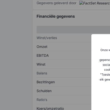
Gegevens geleverd door
Financiële gegevens
Winst/verlies
Omzet
Onze w
EBITDA
geperso
Winst
socia
coo
Balans
"Toest
elk gew
Bezittingen
Schulden
Ratio's
Koers/omzetratio