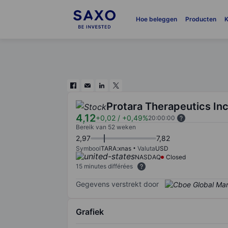
Hoe beleggen
Producten
K
Protara Therapeutics Inc
4,12
+0,02
/
+0,49%
20:00:00
Bereik van 52 weken
2,97
7,82
Symbool
TARA:xnas
Valuta
USD
NASDAQ
Closed
15 minutes différées
Gegevens verstrekt door
Grafiek
Chart