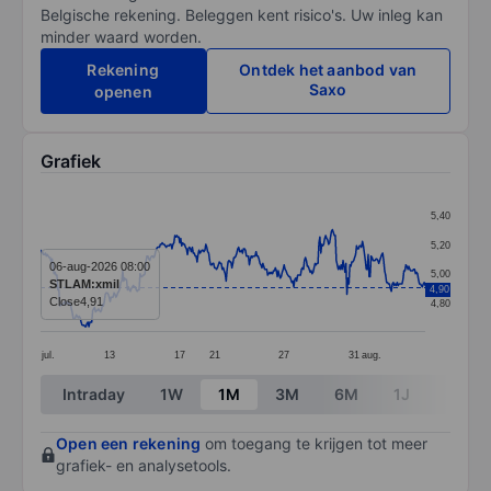
Belgische rekening. Beleggen kent risico's. Uw inleg kan
minder waard worden.
Rekening
Ontdek het aanbod van
Saxo
openen
Grafiek
Chart
5,40
Line chart with 399 data points.
5,20
The chart has 1 X axis displaying categories.
06-aug-2026 08:00
5,00
STLAM:xmil
4,90
The chart has 1 Y axis displaying values. Data ranges 
Close
4,91
4,80
jul.
13
17
21
27
31
aug.
End of interactive chart.
Intraday
1W
1M
3M
6M
1J
3J
Open een rekening
om toegang te krijgen tot meer
grafiek- en analysetools.