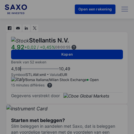
Open een rekening
Stellantis N.V.
4,92
+0,02
/
+0,45%
08:00:55
Kopen
Bereik van 52 weken
4,59
10,49
Symbool
STLAM:xmil
Valuta
EUR
Borsa Italiana/Milan Stock Exchange
Open
15 minutes différées
Gegevens verstrekt door
Starten met beleggen?
Slim beleggen in aandelen met Saxo, dat is beleggen
aan voordelige tarieven met de voordelen van een