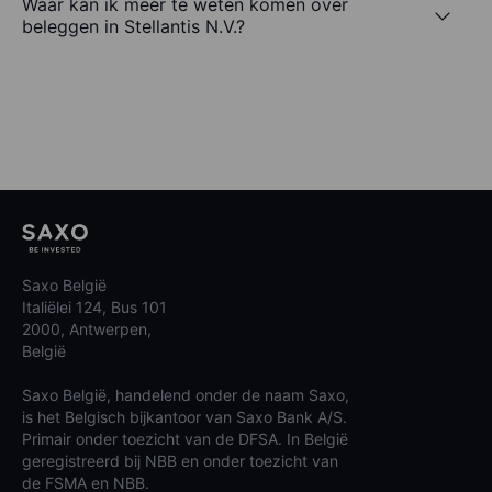
Waar kan ik meer te weten komen over
beleggen in Stellantis N.V.?
Saxo België
Italiëlei 124, Bus 101
2000, Antwerpen,
België
Saxo België, handelend onder de naam Saxo,
is het Belgisch bijkantoor van Saxo Bank A/S.
Primair onder toezicht van de DFSA. In België
geregistreerd bij NBB en onder toezicht van
de FSMA en NBB.