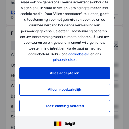
maar ook om gepersonaliseerde advertentie-inhoud te
het grootste risico).
bieden en u in staat te stellen verbinding te maken met
Download de ESG-risicomethodologie
sociale media. Door "Alles accepteren" te kiezen, geeft
Data provided by
/
u toestemming voor het gebruik van cookies en de
daarmee verband houdende verwerking van
persoonsgegevens. Selecteer "Toestemming beheren"
Financiële gegevens
om uw toestemmingsvoorkeuren te beheren. U kunt uw
voorkeuren op elk gewenst moment wijzigen of uw
Q1
Q2
toestemming intrekken via de pagina met het
cookiebeleid. Bekijk ons
cookiebeleid
en ons
Winst/verlies
privacybeleid
.
Omzet
XXXXXXX
XXXXXXX
Alles accepteren
EBITDA
XXXXXXX
XXXXXXX
Winst
XXXXXXX
XXXXXXX
Alleen noodzakelijk
Balans
Toestemming beheren
Bezittingen
XXXXXXX
XXXXXXX
Schulden
XXXXXXX
XXXXXXX
België
Ratio's