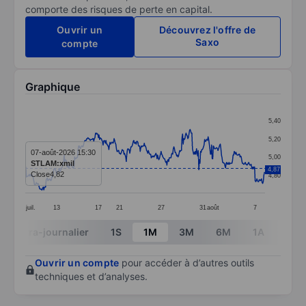
comporte des risques de perte en capital.
Ouvrir un
Découvrez l'offre de
Saxo
compte
Graphique
Chart
5,40
Line chart with 414 data points.
5,20
The chart has 1 X axis displaying categories.
07-août-2026 15:30
5,00
STLAM:xmil
The chart has 1 Y axis displaying values. Data ranges 
4,87
Close
4,82
4,80
juil.
13
17
21
27
31
août
7
End of interactive chart.
Intra-journalier
1S
1M
3M
6M
1A
3A
Ouvrir un compte
pour accéder à d’autres outils
techniques et d’analyses.