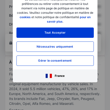
préférences ou retirer votre consentement à tout
Prix / ventes
XXXXXXX
XXXXXXX
moment via notre page de politique en matière de
cookies. Veuillez consulter notre politique en matière de
Bénéfice par action
XXXXXXX
XXXXXXX
cookies
et notre politique de confidentialité
pour en
savoir plus
.
Dividende par action
XXXXXXX
XXXXXXX
Tout Accepter
Rendement des
XXXXXXX
XXXXXXX
capitaux propres
Ouvrir un compte
pour accéder à d’autres outils
techniques et d’analyses.
Nécessaires uniquement
Gérer le consentement
À propos Stellantis N.V.
Stellantis was created out of the merger of US-based
Fiat Chrysler Automobiles and French-based Peugeot in
France
January 2021, resulting in the fourth-largest automotive
original equipment manufacturer by vehicle sales. In
2024, it sold 5.5 million vehicles, 47%, 26%, and 17% in
Europe, North America, and South America, respectively.
Its brands include Fiat, Jeep, Chrysler, Ram, Peugeot,
Citroën, Opel, Alfa Romeo, and Maserati.