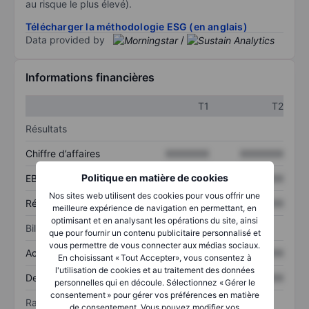
au risque le plus élevé).
Télécharger la méthodologie ESG (en anglais)
Data provided by
/
Informations financières
T1
T2
Résultats
Chiffre d’affaires
XXXXXXX
XXXXXXX
Politique en matière de cookies
EBITDA
XXXXXXX
XXXXXXX
Nos sites web utilisent des cookies pour vous offrir une
Résultat net
XXXXXXX
XXXXXXX
meilleure expérience de navigation en permettant, en
optimisant et en analysant les opérations du site, ainsi
Bilan
que pour fournir un contenu publicitaire personnalisé et
vous permettre de vous connecter aux médias sociaux.
Actif total
XXXXXXX
XXXXXXX
En choisissant « Tout Accepter», vous consentez à
l'utilisation de cookies et au traitement des données
Dette totale
XXXXXXX
XXXXXXX
personnelles qui en découle. Sélectionnez « Gérer le
consentement » pour gérer vos préférences en matière
Ratios
de consentement. Vous pouvez modifier vos