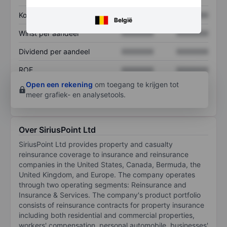
Koers/omzetratio
XXXXXXX
XXXXXXX
België
Winst per aandeel
XXXXXXX
XXXXXXX
Dividend per aandeel
XXXXXXX
XXXXXXX
ROE
XXXXXXX
XXXXXXX
Open een rekening
om toegang te krijgen tot
meer grafiek- en analysetools.
Over SiriusPoint Ltd
SiriusPoint Ltd provides property and casualty
reinsurance coverage to insurance and reinsurance
companies in the United States, Canada, Bermuda, the
United Kingdom, and Europe. The company operates
through two operating segments: Reinsurance and
Insurance & Services. The company's product portfolio
consists of reinsurance contracts for property insurance
including both residential and commercial properties,
workers' compensation, personal automobile, businesses'