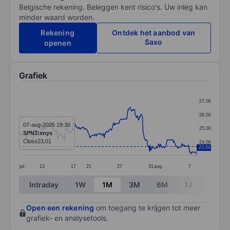
Belgische rekening. Beleggen kent risico's. Uw inleg kan
minder waard worden.
Rekening
Ontdek het aanbod van
Saxo
openen
Grafiek
Chart
27,00
Line chart with 299 data points.
26,00
The chart has 1 X axis displaying categories.
07-aug-2026 19:30
25,00
SPNT:xnys
The chart has 1 Y axis displaying values. Data ranges 
Close
23,01
24,00
23,64
jul.
13
17
21
27
31
aug.
7
End of interactive chart.
Intraday
1W
1M
3M
6M
1J
3J
Open een rekening
om toegang te krijgen tot meer
grafiek- en analysetools.