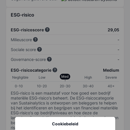
ESG-risico
ESG-risicoscore
29,05
Milieuscore
-
Sociale score
-
Governance-score
-
ESG-risicocategorie
Medium
Med
Negligible
Low
High
Severe
0-10
10-20
20-30
30-40
40+
ESG-risico is een maatstaf voor hoe goed een bedrijf
materiële ESG-risico's beheert. De ESG-risicocategorie
van Sustainalytics is ontworpen om beleggers te helpen
bij het identificeren en begrijpen van financieel materiële
ESG-risico's op bedrijfsniveau en hoe deze de
langetermijnprestaties van aandelenbeleggingen kunnen
beïnvloeden. De schaal loopt van 0-100. Hoe lager het
Cookiebeleid
risico, hoe beter (0 staat voor geen risico en 100 voor