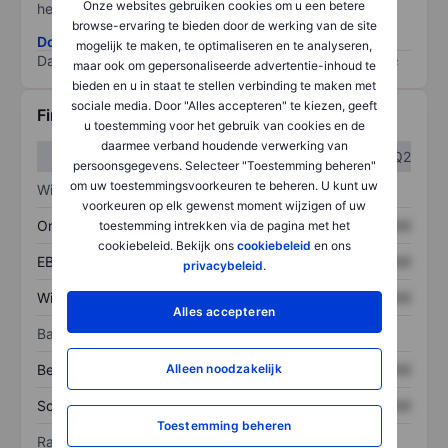
Onze websites gebruiken cookies om u een betere
het grootste risico).
browse-ervaring te bieden door de werking van de site
Download de ESG-risicomethodologie
mogelijk te maken, te optimaliseren en te analyseren,
Data provided by
/
maar ook om gepersonaliseerde advertentie-inhoud te
bieden en u in staat te stellen verbinding te maken met
sociale media. Door "Alles accepteren" te kiezen, geeft
Financiële gegevens
u toestemming voor het gebruik van cookies en de
daarmee verband houdende verwerking van
Q1
Q2
persoonsgegevens. Selecteer "Toestemming beheren"
om uw toestemmingsvoorkeuren te beheren. U kunt uw
Winst/verlies
voorkeuren op elk gewenst moment wijzigen of uw
Omzet
XXXXXXX
XXXXXXX
toestemming intrekken via de pagina met het
cookiebeleid. Bekijk ons
cookiebeleid
en ons
EBITDA
XXXXXXX
XXXXXXX
privacybeleid
.
Winst
XXXXXXX
XXXXXXX
Alles accepteren
Balans
Alleen noodzakelijk
Bezittingen
XXXXXXX
XXXXXXX
Schulden
XXXXXXX
XXXXXXX
Toestemming beheren
Ratio's