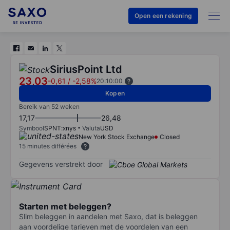
Open een rekening
SiriusPoint Ltd
23,03
-0,61
/
-2,58%
20:10:00
Kopen
Bereik van 52 weken
17,17
26,48
Symbool
SPNT:xnys
Valuta
USD
New York Stock Exchange
Closed
15 minutes différées
Gegevens verstrekt door
Starten met beleggen?
Slim beleggen in aandelen met Saxo, dat is beleggen
aan voordelige tarieven met de voordelen van een