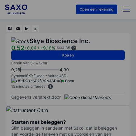
Open een rekening
Skye Bioscience Inc.
0,52
+0,04
/
+9,18%
16:04:35
Kopen
Bereik van 52 weken
0,28
4,99
Symbool
SKYE:xnas
Valuta
USD
NASDAQ
Open
15 minutes différées
Gegevens verstrekt door
Starten met beleggen?
Slim beleggen in aandelen met Saxo, dat is beleggen
aan voordelige tarieven met de voordelen van een