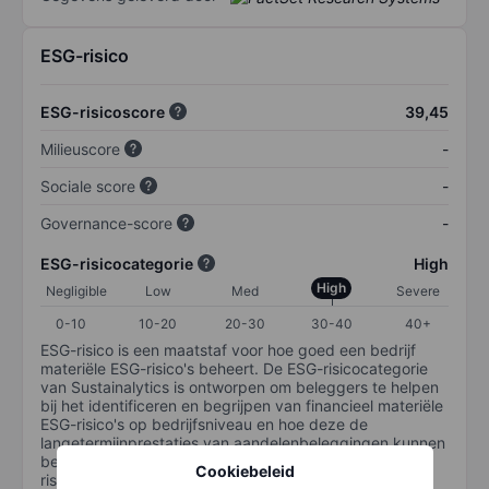
ESG-risico
ESG-risicoscore
39,45
Milieuscore
-
Sociale score
-
Governance-score
-
ESG-risicocategorie
High
High
Negligible
Low
Med
Severe
0-10
10-20
20-30
30-40
40+
ESG-risico is een maatstaf voor hoe goed een bedrijf
materiële ESG-risico's beheert. De ESG-risicocategorie
van Sustainalytics is ontworpen om beleggers te helpen
bij het identificeren en begrijpen van financieel materiële
ESG-risico's op bedrijfsniveau en hoe deze de
langetermijnprestaties van aandelenbeleggingen kunnen
beïnvloeden. De schaal loopt van 0-100. Hoe lager het
Cookiebeleid
risico, hoe beter (0 staat voor geen risico en 100 voor