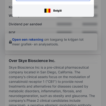
Koers/omzetratio
XXXXXXX
XXXXXXX
België
Winst per aandeel
XXXXXXX
XXXXXXX
Dividend per aandeel
XXXXXXX
XXXXXXX
ROE
XXXXXXX
XXXXXXX
Open een rekening
om toegang te krijgen tot
meer grafiek- en analysetools.
Over Skye Bioscience Inc.
Skye Bioscience Inc is a pre-clinical pharmaceutical
company located in San Diego, California. The
company's clinical assets focus on the modulation of
cannabinoid receptor 1 ("CB1") to provide novel
treatments and alternatives for diseases caused by
metabolic disorders, inflammation, fibrosis, and
neurodegeneration, such as obesity and glaucoma. The
company's Phase 2 clinical candidates include
nimacimab, a negative allosteric modulating antibody