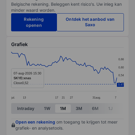
Belgische rekening. Beleggen kent risico's. Uw inleg kan
minder waard worden.
Rekening
Ontdek het aanbod van
Saxo
openen
Grafiek
Chart
0,66
Line chart with 80 data points.
0,60
The chart has 1 X axis displaying categories.
07-aug-2026 15:30
0,54
SKYE:xnas
The chart has 1 Y axis displaying values. Data ranges 
Close
0,52
0,48
0,47
jul.
13
17
21
27
31
aug.
7
End of interactive chart.
Intraday
1W
1M
3M
6M
1J
3J
Open een rekening
om toegang te krijgen tot meer
grafiek- en analysetools.