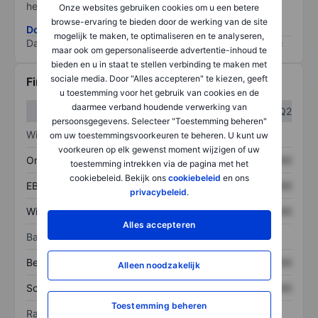
het grootste risico).
Onze websites gebruiken cookies om u een betere
browse-ervaring te bieden door de werking van de site
Download de ESG-risicomethodologie
mogelijk te maken, te optimaliseren en te analyseren,
Data provided by
/
maar ook om gepersonaliseerde advertentie-inhoud te
bieden en u in staat te stellen verbinding te maken met
sociale media. Door "Alles accepteren" te kiezen, geeft
Financiële gegevens
u toestemming voor het gebruik van cookies en de
daarmee verband houdende verwerking van
Q1
Q2
persoonsgegevens. Selecteer "Toestemming beheren"
Winst/verlies
om uw toestemmingsvoorkeuren te beheren. U kunt uw
voorkeuren op elk gewenst moment wijzigen of uw
Omzet
XXXXXXX
XXXXXXX
toestemming intrekken via de pagina met het
cookiebeleid. Bekijk ons
cookiebeleid
en ons
EBITDA
XXXXXXX
XXXXXXX
privacybeleid
.
Winst
XXXXXXX
XXXXXXX
Alles accepteren
Balans
Bezittingen
XXXXXXX
XXXXXXX
Alleen noodzakelijk
Schulden
XXXXXXX
XXXXXXX
Toestemming beheren
Ratio's