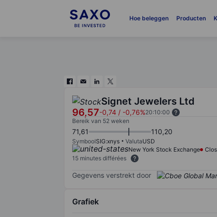
Hoe beleggen
Producten
K
Signet Jewelers Ltd
96,57
-0,74
/
-0,76%
20:10:00
Bereik van 52 weken
71,61
110,20
Symbool
SIG:xnys
Valuta
USD
New York Stock Exchange
Clo
15 minutes différées
Gegevens verstrekt door
Grafiek
Chart