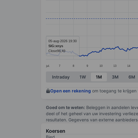
Line chart with 295 data points.
The chart has 1 X axis displaying categ
The chart has 1 Y axis displaying value
05-aug-2026 19:30
SIG:xnys
Close
96,49
jul.
7
8
9
10
13
14
End of interactive chart.
Intraday
1W
1M
3M
6M
Open een rekening
om toegang te krijgen t
Goed om te weten:
Beleggen in aandelen leve
deel of het geheel van uw investering verliez
resultaten. Gegevens van externe aanbieders 
Koersen
Bied