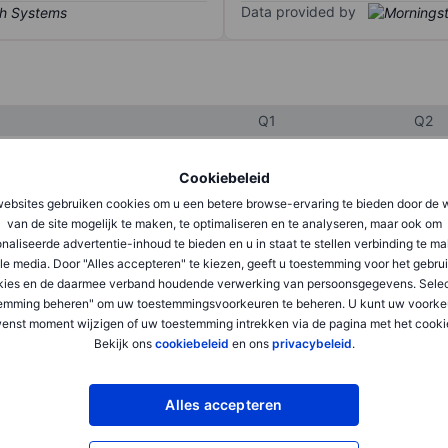
Data provided by
Q1
Q2
Cookiebeleid
XXXXXXX
XXXXXXX
ebsites gebruiken cookies om u een betere browse-ervaring te bieden door de 
van de site mogelijk te maken, te optimaliseren en te analyseren, maar ook om
XXXXXXX
XXXXXXX
naliseerde advertentie-inhoud te bieden en u in staat te stellen verbinding te m
XXXXXXX
XXXXXXX
le media. Door "Alles accepteren" te kiezen, geeft u toestemming voor het gebru
kies en de daarmee verband houdende verwerking van persoonsgegevens. Selec
emming beheren" om uw toestemmingsvoorkeuren te beheren. U kunt uw voorke
enst moment wijzigen of uw toestemming intrekken via de pagina met het cooki
XXXXXXX
XXXXXXX
Bekijk ons
cookiebeleid
en ons
privacybeleid
.
XXXXXXX
XXXXXXX
Alles accepteren
XXXXXXX
XXXXXXX