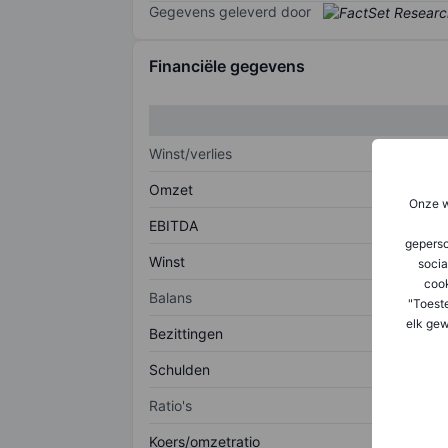
Gegevens geleverd door
Financiële gegevens
Winst/verlies
Omzet
Onze w
EBITDA
geperso
Winst
socia
coo
Balans
"Toest
elk gew
Bezittingen
Schulden
Ratio's
Koers/omzetratio