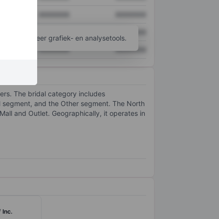
XXXXXXX
XXXXXXX
XXXXXXX
XXXXXXX
ijgen tot meer grafiek- en analysetools.
XXXXXXX
XXXXXXX
hers. The bridal category includes
l segment, and the Other segment. The North
ll and Outlet. Geographically, it operates in
 Inc.