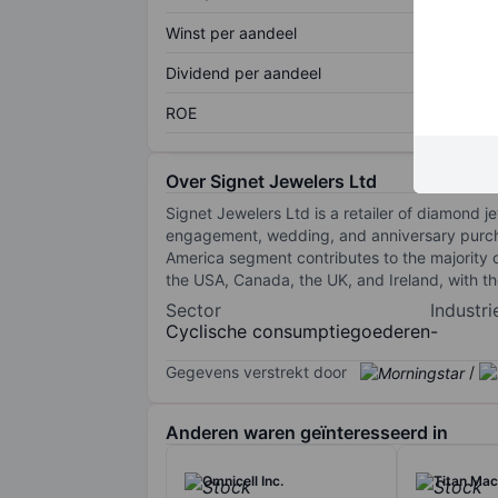
Winst per aandeel
Dividend per aandeel
ROE
Over Signet Jewelers Ltd
Signet Jewelers Ltd is a retailer of diamond j
engagement, wedding, and anniversary purcha
America segment contributes to the majority 
the USA, Canada, the UK, and Ireland, with 
Sector
Industri
Cyclische consumptiegoederen
-
Gegevens verstrekt door
/
Anderen waren geïnteresseerd in
Omnicell Inc.
Titan Mac