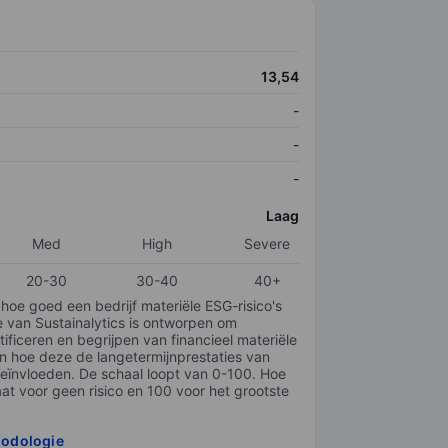
13,54
-
-
-
Laag
Med
High
Severe
20-30
30-40
40+
 hoe goed een bedrijf materiële ESG-risico's
e van Sustainalytics is ontworpen om
tificeren en begrijpen van financieel materiële
en hoe deze de langetermijnprestaties van
ïnvloeden. De schaal loopt van 0-100. Hoe
taat voor geen risico en 100 voor het grootste
hodologie