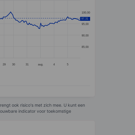
100,00
97,31
95,00
90,00
85,00
29
30
31
aug.
4
5
engt ook risico's met zich mee. U kunt een
trouwbare indicator voor toekomstige