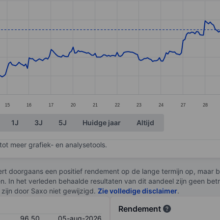
ories.
s. Data ranges from 81.27 to 100.07.
15
16
17
20
21
22
23
24
27
28
1J
3J
5J
Huidge jaar
Altijd
ot meer grafiek- en analysetools.
rt doorgaans een positief rendement op de lange termijn op, maar br
en. In het verleden behaalde resultaten van dit aandeel zijn geen be
zijn door Saxo niet gewijzigd.
Zie volledige disclaimer
.
Rendement
96,50
05-aug-2026