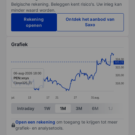
Belgische rekening. Beleggen kent risico's. Uw inleg kan
minder waard worden.
Rekening
Ontdek het aanbod van
Saxo
openen
Grafiek
Chart
324,00
323,21
Line chart with 292 data points.
322,00
The chart has 1 X axis displaying categories.
06-aug-2026 18:00
320,00
PEN:xnys
The chart has 1 Y axis displaying values. Data ranges
Close
325,21
318,00
jul.
13
17
21
27
31
aug.
End of interactive chart.
Intraday
1W
1M
3M
6M
1J
3J
Open een rekening
om toegang te krijgen tot meer
grafiek- en analysetools.