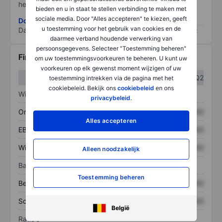
het grootste risico).
bieden en u in staat te stellen verbinding te maken met
sociale media. Door "Alles accepteren" te kiezen, geeft
Download de ESG-risicomethodologie
u toestemming voor het gebruik van cookies en de
Data provided by
/
daarmee verband houdende verwerking van
persoonsgegevens. Selecteer "Toestemming beheren"
Financiële gegevens
om uw toestemmingsvoorkeuren te beheren. U kunt uw
voorkeuren op elk gewenst moment wijzigen of uw
Q1
Q2
toestemming intrekken via de pagina met het
cookiebeleid. Bekijk ons
cookiebeleid
en ons
Winst/verlies
privacybeleid
.
Omzet
XXXXXXX
XXXXXXX
Alles accepteren
EBITDA
XXXXXXX
XXXXXXX
Winst
XXXXXXX
XXXXXXX
Alleen noodzakelijk
Balans
Toestemming beheren
Bezittingen
XXXXXXX
XXXXXXX
Schulden
XXXXXXX
XXXXXXX
België
Ratio's