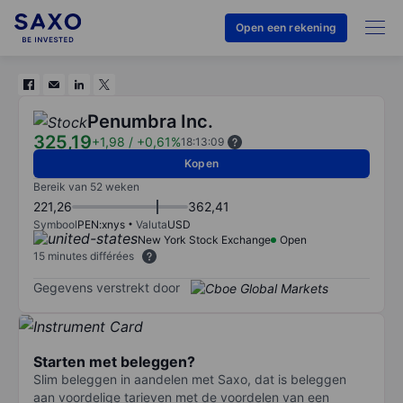
Open een rekening
Penumbra Inc.
325,19
+1,98
/
+0,61%
18:13:09
Kopen
Bereik van 52 weken
221,26
362,41
Symbool
PEN:xnys
Valuta
USD
New York Stock Exchange
Open
15 minutes différées
Gegevens verstrekt door
Starten met beleggen?
Slim beleggen in aandelen met Saxo, dat is beleggen
aan voordelige tarieven met de voordelen van een