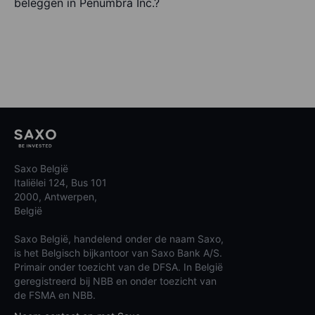
beleggen in Penumbra Inc.?
Saxo België
Italiëlei 124, Bus 101
2000, Antwerpen,
België
Saxo België, handelend onder de naam Saxo,
is het Belgisch bijkantoor van Saxo Bank A/S.
Primair onder toezicht van de DFSA. In België
geregistreerd bij NBB en onder toezicht van
de FSMA en NBB.