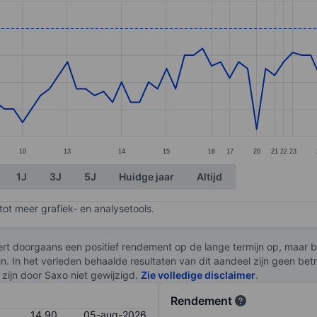
ories.
s. Data ranges from 14.25 to 15.18.
10
13
14
15
16
17
20
21
22
23
1J
3J
5J
Huidge jaar
Altijd
ot meer grafiek- en analysetools.
rt doorgaans een positief rendement op de lange termijn op, maar br
en. In het verleden behaalde resultaten van dit aandeel zijn geen be
zijn door Saxo niet gewijzigd.
Zie volledige disclaimer
.
Rendement
14,90
05-aug-2026