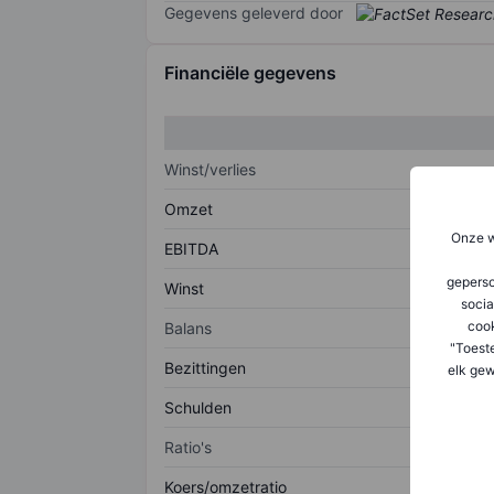
Gegevens geleverd door
Financiële gegevens
Winst/verlies
Omzet
Onze w
EBITDA
geperso
Winst
socia
coo
Balans
"Toest
Bezittingen
elk gew
Schulden
Ratio's
Koers/omzetratio