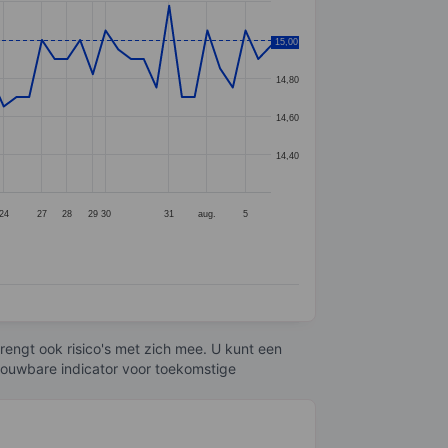
15,00
15,00
14,80
14,60
14,40
24
27
28
29
30
31
aug.
5
engt ook risico's met zich mee. U kunt een
trouwbare indicator voor toekomstige