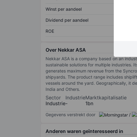
Winst per aandeel
Dividend per aandeel
ROE
Over Nekkar ASA
Nekkar ASA is a company based on an industrial
sustainable solutions for multiple industries. 
generates maximum revenue from the Syncrolift
shipyards. The product range includes shiplift
vessels around the yard. Geographically, it d
India and Others.
Sector
Industrie
Marktkapitalisatie
Industrie
-
1bn
Gegevens verstrekt door
/
Anderen waren geïnteresseerd in