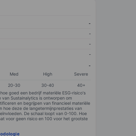
-
-
-
-
-
Med
High
Severe
20-30
30-40
40+
 hoe goed een bedrijf materiële ESG-risico's
e van Sustainalytics is ontworpen om
tificeren en begrijpen van financieel materiële
en hoe deze de langetermijnprestaties van
ïnvloeden. De schaal loopt van 0-100. Hoe
taat voor geen risico en 100 voor het grootste
hodologie