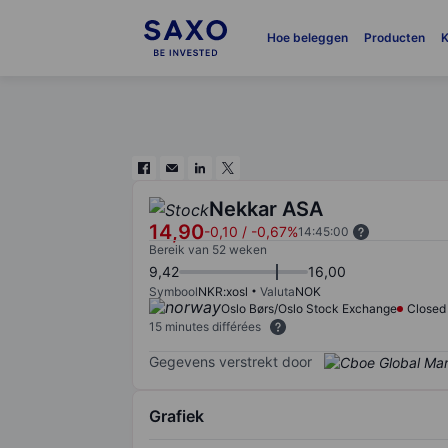
Hoe beleggen
Producten
K
Nekkar ASA
14,90
-0,10
/
-0,67%
14:45:00
Bereik van 52 weken
9,42
16,00
Symbool
NKR:xosl
Valuta
NOK
Oslo Børs/Oslo Stock Exchange
Closed
15 minutes différées
Gegevens verstrekt door
Grafiek
Chart