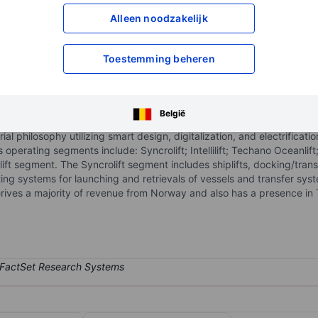
Alleen noodzakelijk
XXXXXXX
XXXXXXX
XXXXXXX
XXXXXXX
Open een rekening
om toegang te kr
Toestemming beheren
XXXXXXX
XXXXXXX
België
 philosophy utilizing smart design, digitalization, and electrificati
Its operating segments include: Syncrolift; Intellilift; Techano Ocean
 segment. The Syncrolift segment includes shiplifts, docking/transf
ing systems for launching and retrievals of vessels and transfer sys
erives a majority of revenue from Norway and also has a presence in