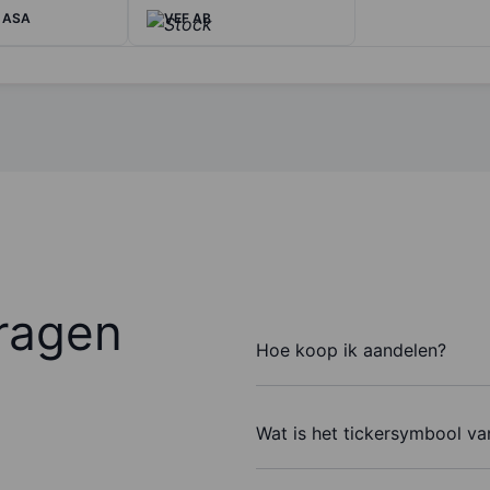
 ASA
VEF AB
ragen
Hoe koop ik aandelen?
Wat is het tickersymbool v