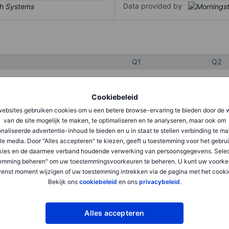
Data provided by
Q1
Q2
Cookiebeleid
XXXXXXX
XXXXXXX
ebsites gebruiken cookies om u een betere browse-ervaring te bieden door de 
XXXXXXX
XXXXXXX
van de site mogelijk te maken, te optimaliseren en te analyseren, maar ook om
naliseerde advertentie-inhoud te bieden en u in staat te stellen verbinding te m
XXXXXXX
XXXXXXX
le media. Door "Alles accepteren" te kiezen, geeft u toestemming voor het gebru
kies en de daarmee verband houdende verwerking van persoonsgegevens. Selec
emming beheren" om uw toestemmingsvoorkeuren te beheren. U kunt uw voorke
XXXXXXX
XXXXXXX
enst moment wijzigen of uw toestemming intrekken via de pagina met het cooki
Bekijk ons
cookiebeleid
en ons
privacybeleid
.
XXXXXXX
XXXXXXX
Alles accepteren
XXXXXXX
XXXXXXX