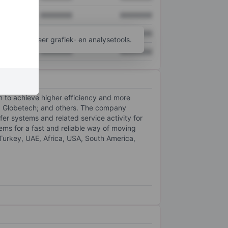
XXXXXXX
XXXXXXX
XXXXXXX
XXXXXXX
ijgen tot meer grafiek- en analysetools.
XXXXXXX
XXXXXXX
on to achieve higher efficiency and more
lift; Globetech; and others. The company
er systems and related service activity for
tems for a fast and reliable way of moving
 Turkey, UAE, Africa, USA, South America,