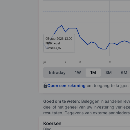
Line chart with 81 data points.
The chart has 1 X axis displaying categ
The chart has 1 Y axis displaying value
05-aug-2026 13:00
NKR:xosl
Close
14,97
jul.
7
8
9
End of interactive chart.
Intraday
1W
1M
3M
6M
Open een rekening
om toegang te krijgen t
Goed om te weten:
Beleggen in aandelen leve
deel of het geheel van uw investering verliez
resultaten. Gegevens van externe aanbieders 
Koersen
Bied