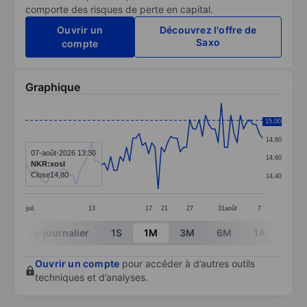
comporte des risques de perte en capital.
Ouvrir un
Découvrez l'offre de
Saxo
compte
Graphique
Chart
15,00
15,00
Line chart with 76 data points.
14,80
The chart has 1 X axis displaying categories.
07-août-2026 13:30
14,60
NKR:xosl
The chart has 1 Y axis displaying values. Data ranges 
Close
14,80
14,40
juil.
13
17
21
27
31
août
7
End of interactive chart.
Intra-journalier
1S
1M
3M
6M
1A
3A
Ouvrir un compte
pour accéder à d’autres outils
techniques et d’analyses.