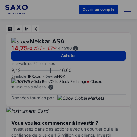
Ouvrir un compte
Nekkar ASA
14,75
-0,25
/
-1,67%
14:45:00
Acheter
Intervalle de 52 semaines
9,42
16,00
Symbole
NKR:xosl
Devise
NOK
Oslo Børs/Oslo Stock Exchange
Closed
15 minutes différées
Données fournies par
Vous voulez commencer à investir ?
Investissez dans des actions avec un courtier qui a la
confiance de plus de 1,5 million de clients. Investir