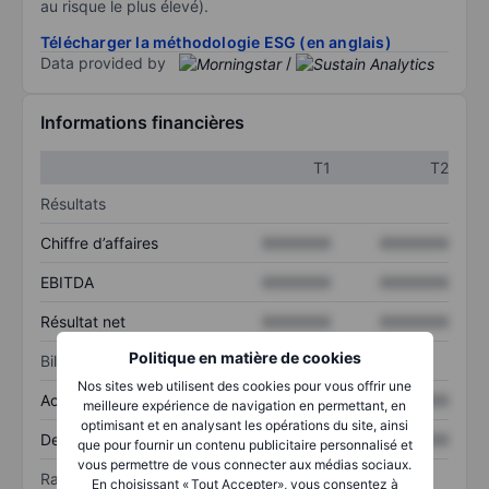
au risque le plus élevé).
Télécharger la méthodologie ESG (en anglais)
Data provided by
/
Informations financières
T1
T2
Résultats
Chiffre d’affaires
XXXXXXX
XXXXXXX
EBITDA
XXXXXXX
XXXXXXX
Résultat net
XXXXXXX
XXXXXXX
Politique en matière de cookies
Bilan
Nos sites web utilisent des cookies pour vous offrir une
Actif total
XXXXXXX
XXXXXXX
meilleure expérience de navigation en permettant, en
optimisant et en analysant les opérations du site, ainsi
Dette totale
XXXXXXX
XXXXXXX
que pour fournir un contenu publicitaire personnalisé et
vous permettre de vous connecter aux médias sociaux.
Ratios
En choisissant « Tout Accepter», vous consentez à