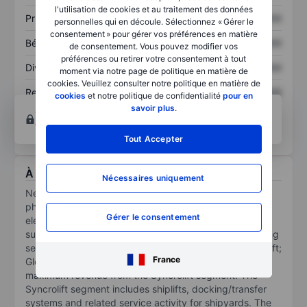
l'utilisation de cookies et au traitement des données
Prix / ventes
XXXXXXX
XXXXXXX
personnelles qui en découle. Sélectionnez « Gérer le
consentement » pour gérer vos préférences en matière
Bénéfice par action
XXXXXXX
XXXXXXX
de consentement. Vous pouvez modifier vos
préférences ou retirer votre consentement à tout
Dividende par action
XXXXXXX
XXXXXXX
moment via notre page de politique en matière de
cookies. Veuillez consulter notre politique en matière de
Rendement des
XXXXXXX
XXXXXXX
cookies
et notre politique de confidentialité
pour en
capitaux propres
savoir plus
.
Ouvrir un compte
pour accéder à d’autres outils
techniques et d’analyses.
Tout Accepter
À propos Nekkar ASA
Nécessaires uniquement
Nekkar ASA is a company based on an industrial
philosophy utilizing smart design, digitalization, and
Gérer le consentement
electrification to achieve higher efficiency and more
sustainable solutions for multiple industries. Its operating
segments include: Syncrolift; Intellilift; Techano Oceanlift;
France
Globetech; and others. The company generates
maximum revenue from the Syncrolift segment. The
Syncrolift segment includes shiplifts, docking/transfer
systems and related service activity for shipyards. The