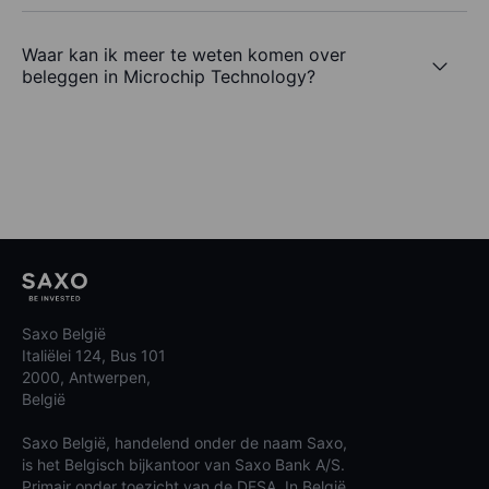
Waar kan ik meer te weten komen over
beleggen in Microchip Technology?
Saxo België
Italiëlei 124, Bus 101
2000, Antwerpen,
België
Saxo België, handelend onder de naam Saxo,
is het Belgisch bijkantoor van Saxo Bank A/S.
Primair onder toezicht van de DFSA. In België