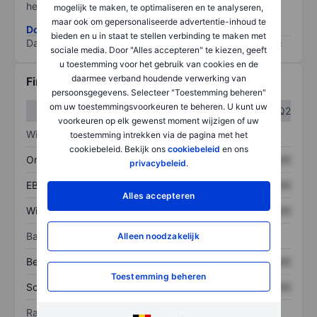
het grootste risico).
mogelijk te maken, te optimaliseren en te analyseren,
maar ook om gepersonaliseerde advertentie-inhoud te
Download de ESG-risicomethodologie
bieden en u in staat te stellen verbinding te maken met
Data provided by
/
sociale media. Door "Alles accepteren" te kiezen, geeft
u toestemming voor het gebruik van cookies en de
daarmee verband houdende verwerking van
Financiële gegevens
persoonsgegevens. Selecteer "Toestemming beheren"
om uw toestemmingsvoorkeuren te beheren. U kunt uw
Q1
Q2
voorkeuren op elk gewenst moment wijzigen of uw
Winst/verlies
toestemming intrekken via de pagina met het
cookiebeleid. Bekijk ons
cookiebeleid
en ons
Omzet
XXXXXXX
XXXXXXX
privacybeleid
.
EBITDA
XXXXXXX
XXXXXXX
Alles accepteren
Winst
XXXXXXX
XXXXXXX
Balans
Alleen noodzakelijk
Bezittingen
XXXXXXX
XXXXXXX
Toestemming beheren
Schulden
XXXXXXX
XXXXXXX
Ratio's