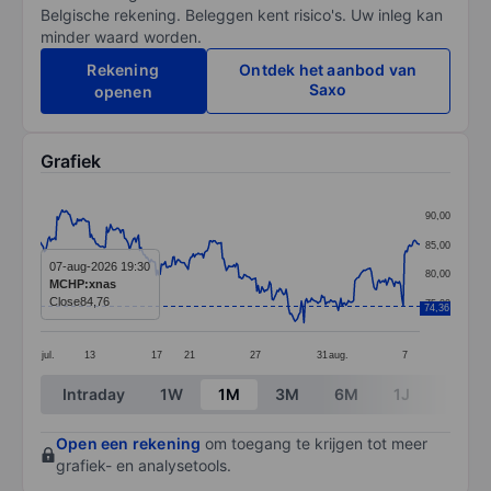
Belgische rekening. Beleggen kent risico's. Uw inleg kan
minder waard worden.
Rekening
Ontdek het aanbod van
Saxo
openen
Grafiek
Chart
90,00
Line chart with 299 data points.
85,00
The chart has 1 X axis displaying categories.
07-aug-2026 19:30
80,00
MCHP:xnas
The chart has 1 Y axis displaying values. Data ranges 
Close
84,76
75,00
74,36
jul.
13
17
21
27
31
aug.
7
End of interactive chart.
Intraday
1W
1M
3M
6M
1J
3J
Open een rekening
om toegang te krijgen tot meer
grafiek- en analysetools.