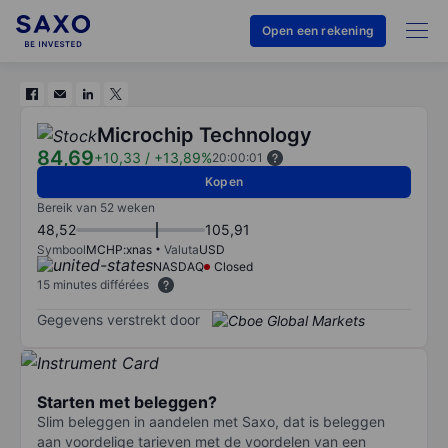
Open een rekening
Microchip Technology
84,69
+10,33
/
+13,89%
20:00:01
Kopen
Bereik van 52 weken
48,52
105,91
Symbool
MCHP:xnas
Valuta
USD
NASDAQ
Closed
15 minutes différées
Gegevens verstrekt door
Starten met beleggen?
Slim beleggen in aandelen met Saxo, dat is beleggen
aan voordelige tarieven met de voordelen van een