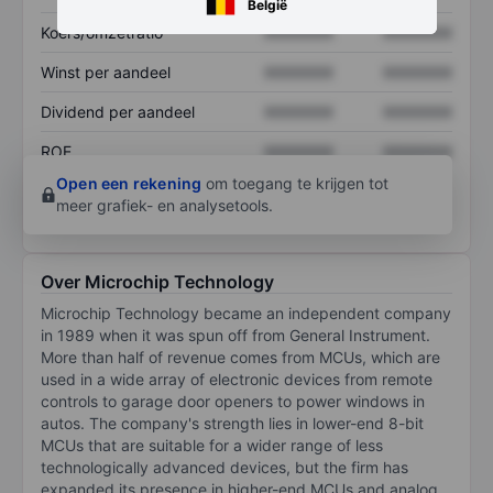
België
Koers/omzetratio
XXXXXXX
XXXXXXX
Winst per aandeel
XXXXXXX
XXXXXXX
Dividend per aandeel
XXXXXXX
XXXXXXX
ROE
XXXXXXX
XXXXXXX
Open een rekening
om toegang te krijgen tot
meer grafiek- en analysetools.
Over Microchip Technology
Microchip Technology became an independent company
in 1989 when it was spun off from General Instrument.
More than half of revenue comes from MCUs, which are
used in a wide array of electronic devices from remote
controls to garage door openers to power windows in
autos. The company's strength lies in lower-end 8-bit
MCUs that are suitable for a wider range of less
technologically advanced devices, but the firm has
expanded its presence in higher-end MCUs and analog