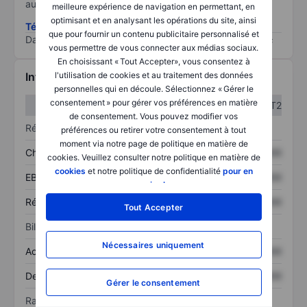
au risque le plus élevé).
meilleure expérience de navigation en permettant, en
optimisant et en analysant les opérations du site, ainsi
Télécharger la méthodologie ESG (en anglais)
que pour fournir un contenu publicitaire personnalisé et
Data provided by
/
vous permettre de vous connecter aux médias sociaux.
En choisissant « Tout Accepter», vous consentez à
l'utilisation de cookies et au traitement des données
Informations financières
personnelles qui en découle. Sélectionnez « Gérer le
consentement » pour gérer vos préférences en matière
T1
T2
de consentement. Vous pouvez modifier vos
Résultats
préférences ou retirer votre consentement à tout
moment via notre page de politique en matière de
Chiffre d’affaires
XXXXXXX
XXXXXXX
cookies. Veuillez consulter notre politique en matière de
cookies
et notre politique de confidentialité
pour en
EBITDA
XXXXXXX
XXXXXXX
savoir plus
.
Résultat net
XXXXXXX
XXXXXXX
Tout Accepter
Bilan
Nécessaires uniquement
Actif total
XXXXXXX
XXXXXXX
Dette totale
XXXXXXX
XXXXXXX
Gérer le consentement
Ratios