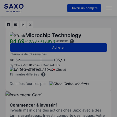
Ouvrir un compte
Microchip Technology
84,69
+10,33
/
+13,89%
20:00:01
Acheter
Intervalle de 52 semaines
48,52
105,91
Symbole
MCHP:xnas
Devise
USD
NASDAQ
Closed
15 minutes différées
Données fournies par
Commencer à investir?
Investir malin dans des actions chez Saxo avec à des
tarrifs avantageux. Investir comporte des risques. Votre