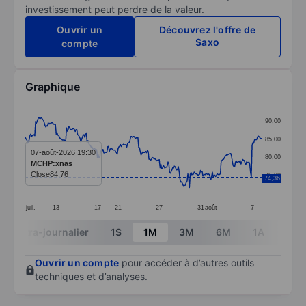
investissement peut perdre de la valeur.
Ouvrir un
Découvrez l'offre de
Saxo
compte
Graphique
Chart
90,00
Line chart with 299 data points.
85,00
The chart has 1 X axis displaying categories.
07-août-2026 19:30
80,00
MCHP:xnas
The chart has 1 Y axis displaying values. Data ranges 
Close
84,76
75,00
74,36
juil.
13
17
21
27
31
août
7
End of interactive chart.
Intra-journalier
1S
1M
3M
6M
1A
3A
Ouvrir un compte
pour accéder à d’autres outils
techniques et d’analyses.