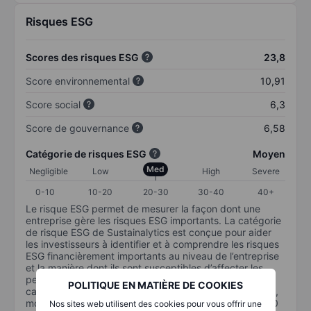
Risques ESG
Scores des risques ESG
23,8
Score environnemental
10,91
Score social
6,3
Score de gouvernance
6,58
Catégorie de risques ESG
Moyen
Med
Negligible
Low
High
Severe
0-10
10-20
20-30
30-40
40+
Le risque ESG permet de mesurer la façon dont une
entreprise gère les risques ESG importants. La catégorie
de risque ESG de Sustainalytics est conçue pour aider
les investisseurs à identifier et à comprendre les risques
ESG financièrement importants au niveau de l’entreprise
et la manière dont ils sont susceptibles d’affecter les
performances à long terme des investissements en
POLITIQUE EN MATIÈRE DE COOKIES
capital. L’échelle va de 0 à 100. Plus le risque est faible,
moins il est important (0 équivaut à aucun risque et 100
Nos sites web utilisent des cookies pour vous offrir une