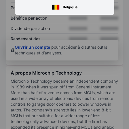
Belgique
Prix / ventes
XXXXXXX
XXXXXXX
Bénéfice par action
XXXXXXX
XXXXXXX
Dividende par action
XXXXXXX
XXXXXXX
Rendement des
XXXXXXX
XXXXXXX
capitaux propres
Ouvrir un compte
pour accéder à d’autres outils
techniques et d’analyses.
À propos Microchip Technology
Microchip Technology became an independent company
in 1989 when it was spun off from General Instrument.
More than half of revenue comes from MCUs, which are
used in a wide array of electronic devices from remote
controls to garage door openers to power windows in
autos. The company's strength lies in lower-end 8-bit
MCUs that are suitable for a wider range of less
technologically advanced devices, but the firm has
expanded its presence in higher-end MCUs and analog