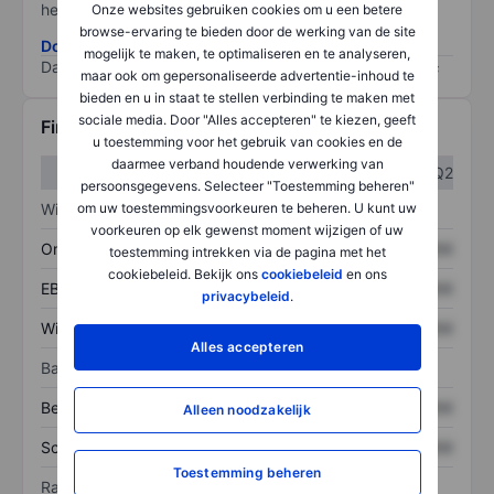
het grootste risico).
Onze websites gebruiken cookies om u een betere
browse-ervaring te bieden door de werking van de site
Download de ESG-risicomethodologie
mogelijk te maken, te optimaliseren en te analyseren,
Data provided by
/
maar ook om gepersonaliseerde advertentie-inhoud te
bieden en u in staat te stellen verbinding te maken met
sociale media. Door "Alles accepteren" te kiezen, geeft
Financiële gegevens
u toestemming voor het gebruik van cookies en de
daarmee verband houdende verwerking van
Q1
Q2
persoonsgegevens. Selecteer "Toestemming beheren"
om uw toestemmingsvoorkeuren te beheren. U kunt uw
Winst/verlies
voorkeuren op elk gewenst moment wijzigen of uw
Omzet
XXXXXXX
XXXXXXX
toestemming intrekken via de pagina met het
cookiebeleid. Bekijk ons
cookiebeleid
en ons
EBITDA
XXXXXXX
XXXXXXX
privacybeleid
.
Winst
XXXXXXX
XXXXXXX
Alles accepteren
Balans
Bezittingen
XXXXXXX
XXXXXXX
Alleen noodzakelijk
Schulden
XXXXXXX
XXXXXXX
Toestemming beheren
Ratio's