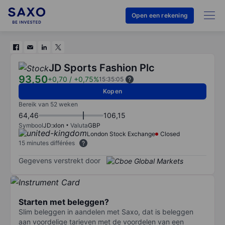
Open een rekening
JD Sports Fashion Plc
93,50
+0,70
/
+0,75%
15:35:05
Kopen
Bereik van 52 weken
64,46
106,15
Symbool
JD:xlon
Valuta
GBP
London Stock Exchange
Closed
15 minutes différées
Gegevens verstrekt door
Starten met beleggen?
Slim beleggen in aandelen met Saxo, dat is beleggen
aan voordelige tarieven met de voordelen van een