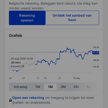
Belgische rekening. Beleggen kent risico's. Uw inleg kan
minder waard worden.
Rekening
Ontdek het aanbod van
Saxo
openen
Grafiek
Chart
96,00
Line chart with 391 data points.
92,80
92,00
The chart has 1 X axis displaying categories.
06-aug-2026 15:00
88,00
JD:xlon
The chart has 1 Y axis displaying values. Data ranges 
Close
93,38
84,00
jul.
13
17
21
27
31
aug.
End of interactive chart.
Intraday
1W
1M
3M
6M
1J
3J
Open een rekening
om toegang te krijgen tot meer
grafiek- en analysetools.