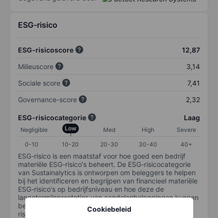
ESG-risico
ESG-risicoscore
12,87
Milieuscore
3,14
Sociale score
7,41
Governance-score
2,32
ESG-risicocategorie
Laag
Low
Negligible
Med
High
Severe
0-10
10-20
20-30
30-40
40+
ESG-risico is een maatstaf voor hoe goed een bedrijf
materiële ESG-risico's beheert. De ESG-risicocategorie
van Sustainalytics is ontworpen om beleggers te helpen
bij het identificeren en begrijpen van financieel materiële
ESG-risico's op bedrijfsniveau en hoe deze de
langetermijnprestaties van aandelenbeleggingen kunnen
beïnvloeden. De schaal loopt van 0-100. Hoe lager het
Cookiebeleid
risico, hoe beter (0 staat voor geen risico en 100 voor