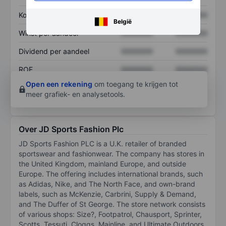
Koers/omzetratio
XXXXXXX
XXXXXXX
België
Winst per aandeel
XXXXXXX
XXXXXXX
Dividend per aandeel
XXXXXXX
XXXXXXX
ROE
XXXXXXX
XXXXXXX
Open een rekening
om toegang te krijgen tot
meer grafiek- en analysetools.
Over JD Sports Fashion Plc
JD Sports Fashion PLC is a U.K. retailer of branded
sportswear and fashionwear. The company has stores in
the United Kingdom, mainland Europe, and outside
Europe. The offering includes international brands, such
as Adidas, Nike, and The North Face, and own-brand
labels, such as McKenzie, Carbrini, Supply & Demand,
and The Duffer of St George. The store network consists
of various shops: Size?, Footpatrol, Chausport, Sprinter,
Scotts, Tessuti, Cloggs, Mainline, and Ultimate Outdoors,