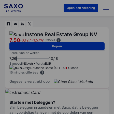
Open een rekening
Instone Real Estate Group NV
7,50
-0,12
/
-1,57%
15:35:24
Kopen
Bereik van 52 weken
7,26
10,18
Symbool
INS:xetr
Valuta
EUR
Deutsche Börse (XETRA)
Closed
15 minutes différées
Gegevens verstrekt door
Starten met beleggen?
Slim beleggen in aandelen met Saxo, dat is beleggen
aan voordelige tarieven met de voordelen van een