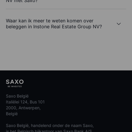
NV met Saxo?
Waar kan ik meer te weten komen over
beleggen in Instone Real Estate Group NV?
Saxo België
Italiëlei 124, Bus 101
2000, Antwerpen,
België
Saxo België, handelend onder de naam Saxo,
is het Belgisch bijkantoor van Saxo Bank A/S.