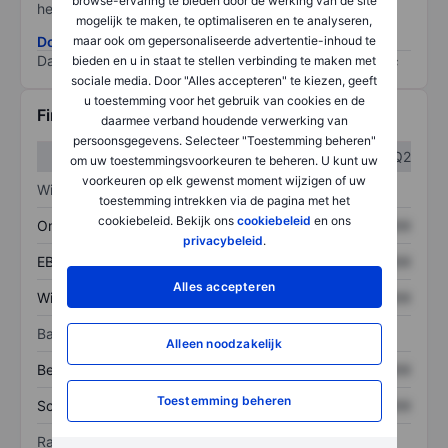
browse-ervaring te bieden door de werking van de site
het grootste risico).
mogelijk te maken, te optimaliseren en te analyseren,
maar ook om gepersonaliseerde advertentie-inhoud te
Download de ESG-risicomethodologie
Data provided by
/
bieden en u in staat te stellen verbinding te maken met
sociale media. Door "Alles accepteren" te kiezen, geeft
u toestemming voor het gebruik van cookies en de
Financiële gegevens
daarmee verband houdende verwerking van
persoonsgegevens. Selecteer "Toestemming beheren"
Q1
Q2
om uw toestemmingsvoorkeuren te beheren. U kunt uw
voorkeuren op elk gewenst moment wijzigen of uw
Winst/verlies
toestemming intrekken via de pagina met het
cookiebeleid. Bekijk ons
cookiebeleid
en ons
Omzet
XXXXXXX
XXXXXXX
privacybeleid
.
EBITDA
XXXXXXX
XXXXXXX
Alles accepteren
Winst
XXXXXXX
XXXXXXX
Balans
Alleen noodzakelijk
Bezittingen
XXXXXXX
XXXXXXX
Toestemming beheren
Schulden
XXXXXXX
XXXXXXX
Ratio's