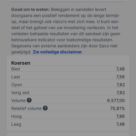
Goed om te weten:
Beleggen in aandelen levert
doorgaans een positief rendement op de lange termijn
op, maar brengt ook risico's met zich mee. U kunt een
deel of het geheel van uw investering verliezen. In het
verleden behaalde resultaten van dit aandeel zijn geen
betrouwbare indicator voor toekomstige resultaten.
Gegevens van externe aanbieders zijn door Saxo niet
gewijzigd.
Zie volledige disclaimer
.
Koersen
Bied
7,48
Laat
7,56
Open
7,62
Vorig slot
7,62
Volume
6.577,00
Relatief volume
70,81%
Hoog
7,86
Laag
7,48