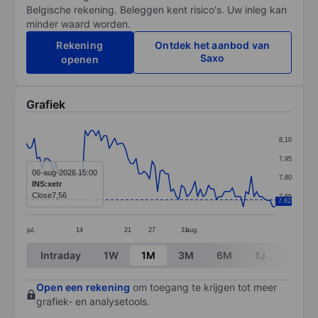
Belgische rekening. Beleggen kent risico's. Uw inleg kan
minder waard worden.
Rekening
Ontdek het aanbod van
Saxo
openen
Grafiek
Chart
8,10
Line chart with 94 data points.
7,95
The chart has 1 X axis displaying categories.
06-aug-2026 15:00
7,80
INS:xetr
The chart has 1 Y axis displaying values. Data ranges 
Close
7,56
7,65
7,62
jul.
14
21
27
31
aug.
End of interactive chart.
Intraday
1W
1M
3M
6M
1J
3J
Open een rekening
om toegang te krijgen tot meer
grafiek- en analysetools.