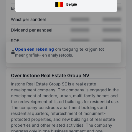
België
Koers/omzetratio
XXXXXXX
XXXXXXX
Winst per aandeel
XXXXXXX
XXXXXXX
Dividend per aandeel
XXXXXXX
XXXXXXX
ROE
XXXXXXX
XXXXXXX
Open een rekening
om toegang te krijgen tot
meer grafiek- en analysetools.
Over Instone Real Estate Group NV
Instone Real Estate Group SE is a real estate
development company. The company is engaged in the
development of modern, urban, multi-family homes and
the redevelopment of listed buildings for residential use.
The company constructs apartment buildings and
residential quarters, refurbishment of monument-
protected properties, and new buildings of real estate
properties and other related activities. The company
operates only in one business segment and one