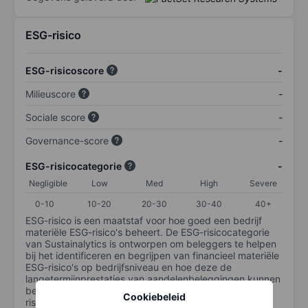
ESG-risico
ESG-risicoscore
-
Milieuscore
-
Sociale score
-
Governance-score
-
ESG-risicocategorie
-
Negligible
Low
Med
High
Severe
0-10
10-20
20-30
30-40
40+
ESG-risico is een maatstaf voor hoe goed een bedrijf
materiële ESG-risico's beheert. De ESG-risicocategorie
van Sustainalytics is ontworpen om beleggers te helpen
bij het identificeren en begrijpen van financieel materiële
ESG-risico's op bedrijfsniveau en hoe deze de
langetermijnprestaties van aandelenbeleggingen kunnen
beïnvloeden. De schaal loopt van 0-100. Hoe lager het
Cookiebeleid
risico, hoe beter (0 staat voor geen risico en 100 voor