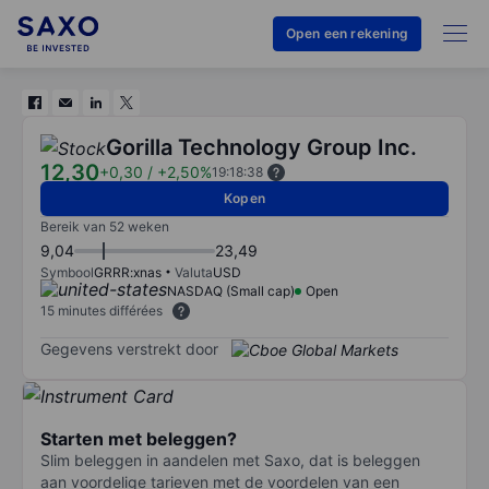
Open een rekening
Gorilla Technology Group Inc.
12,30
+0,30
/
+2,50%
19:18:38
Kopen
Bereik van 52 weken
9,04
23,49
Symbool
GRRR:xnas
Valuta
USD
NASDAQ (Small cap)
Open
15 minutes différées
Gegevens verstrekt door
Starten met beleggen?
Slim beleggen in aandelen met Saxo, dat is beleggen
aan voordelige tarieven met de voordelen van een