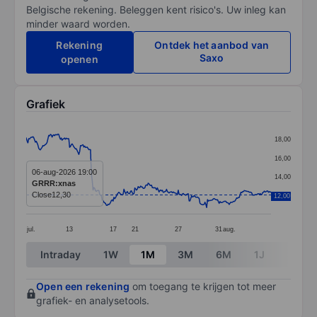
Belgische rekening. Beleggen kent risico's. Uw inleg kan
minder waard worden.
Rekening
Ontdek het aanbod van
Saxo
openen
Grafiek
Chart
18,00
Line chart with 294 data points.
16,00
The chart has 1 X axis displaying categories.
06-aug-2026 19:00
14,00
GRRR:xnas
The chart has 1 Y axis displaying values. Data ranges 
Close
12,30
12,00
12,00
jul.
13
17
21
27
31
aug.
End of interactive chart.
Intraday
1W
1M
3M
6M
1J
3J
Open een rekening
om toegang te krijgen tot meer
grafiek- en analysetools.