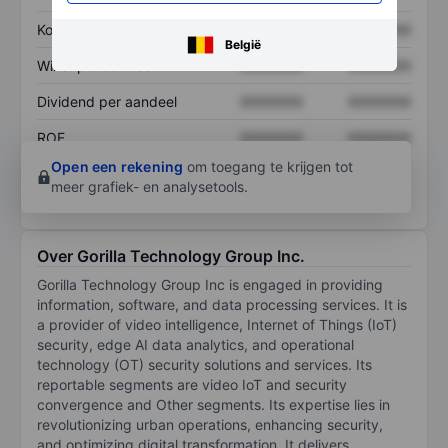
Koers/omzetratio
XXXXXXX
XXXXXXX
België
Winst per aandeel
XXXXXXX
XXXXXXX
Dividend per aandeel
XXXXXXX
XXXXXXX
ROE
XXXXXXX
XXXXXXX
Open een rekening
om toegang te krijgen tot
meer grafiek- en analysetools.
Over Gorilla Technology Group Inc.
Gorilla Technology Group Inc is engaged in providing
information, software, and data processing services. It is
a provider of video intelligence, Internet of Things (IoT)
security, edge AI data analytics, and operational
technology (OT) security solutions and services. Its
reportable segments are video IoT and security
convergence and Other segments. Its expertise lies in
revolutionizing urban operations, enhancing security,
and optimizing digital transformation. It delivers