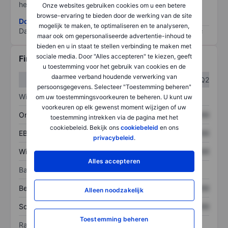
het grootste risico).
Onze websites gebruiken cookies om u een betere
browse-ervaring te bieden door de werking van de site
Download de ESG-risicomethodologie
mogelijk te maken, te optimaliseren en te analyseren,
Data provided by
/
maar ook om gepersonaliseerde advertentie-inhoud te
bieden en u in staat te stellen verbinding te maken met
sociale media. Door "Alles accepteren" te kiezen, geeft
Financiële gegevens
u toestemming voor het gebruik van cookies en de
daarmee verband houdende verwerking van
Q1
Q2
persoonsgegevens. Selecteer "Toestemming beheren"
Winst/verlies
om uw toestemmingsvoorkeuren te beheren. U kunt uw
voorkeuren op elk gewenst moment wijzigen of uw
Omzet
XXXXXXX
XXXXXXX
toestemming intrekken via de pagina met het
cookiebeleid. Bekijk ons
cookiebeleid
en ons
EBITDA
XXXXXXX
XXXXXXX
privacybeleid
.
Winst
XXXXXXX
XXXXXXX
Alles accepteren
Balans
Bezittingen
XXXXXXX
XXXXXXX
Alleen noodzakelijk
Schulden
XXXXXXX
XXXXXXX
Toestemming beheren
Ratio's