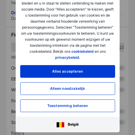
het grootste risico).
bieden en u in staat te stellen verbinding te maken met
sociale media. Door "Alles accepteren" te kiezen, geeft
Download de ESG-risicomethodologie
u toestemming voor het gebruik van cookies en de
Data provided by
/
daarmee verband houdende verwerking van
persoonsgegevens. Selecteer "Toestemming beheren"
om uw toestemmingsvoorkeuren te beheren. U kunt uw
Financiële gegevens
voorkeuren op elk gewenst moment wijzigen of uw
toestemming intrekken via de pagina met het
Q1
Q2
cookiebeleid. Bekijk ons
cookiebeleid
en ons
Winst/verlies
privacybeleid
.
Omzet
XXXXXXX
XXXXXXX
Alles accepteren
EBITDA
XXXXXXX
XXXXXXX
Alleen noodzakelijk
Winst
XXXXXXX
XXXXXXX
Balans
Toestemming beheren
Bezittingen
XXXXXXX
XXXXXXX
Schulden
XXXXXXX
XXXXXXX
België
Ratio's