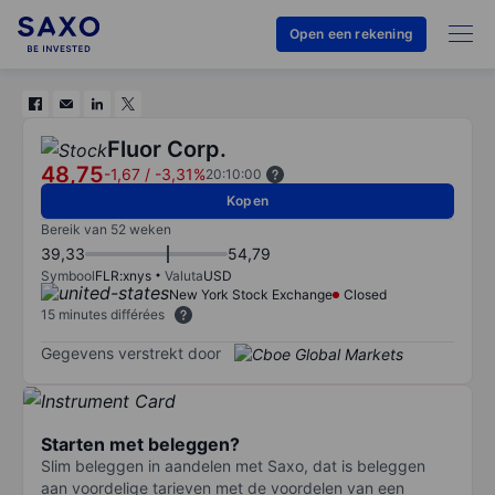
Open een rekening
Fluor Corp.
48,75
-1,67
/
-3,31%
20:10:00
Kopen
Bereik van 52 weken
39,33
54,79
Symbool
FLR:xnys
Valuta
USD
New York Stock Exchange
Closed
15 minutes différées
Gegevens verstrekt door
Starten met beleggen?
Slim beleggen in aandelen met Saxo, dat is beleggen
aan voordelige tarieven met de voordelen van een