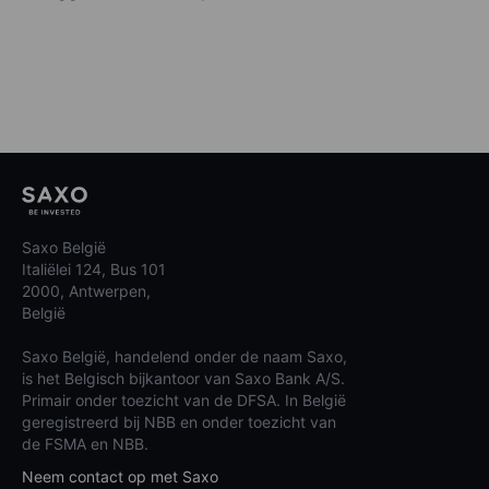
Saxo België
Italiëlei 124, Bus 101
2000, Antwerpen,
België
Saxo België, handelend onder de naam Saxo,
is het Belgisch bijkantoor van Saxo Bank A/S.
Primair onder toezicht van de DFSA. In België
geregistreerd bij NBB en onder toezicht van
de FSMA en NBB.
Neem contact op met Saxo