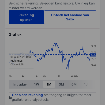
Belgische rekening. Beleggen kent risico's. Uw inleg kan
minder waard worden.
Rekening
Ontdek het aanbod van
Saxo
openen
Grafiek
Chart
52,50
Line chart with 295 data points.
51,00
50,42
The chart has 1 X axis displaying categories.
06-aug-2026 19:30
49,50
FLR:xnys
The chart has 1 Y axis displaying values. Data ranges
Close
48,88
48,00
jul.
13
17
21
27
31
aug.
End of interactive chart.
Intraday
1W
1M
3M
6M
1J
3J
Open een rekening
om toegang te krijgen tot meer
grafiek- en analysetools.