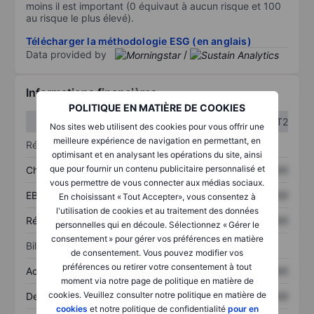
moins il est important (0 équivaut à aucun risque et 100
au risque le plus élevé).
Télécharger la méthodologie ESG (en anglais)
Data provided by
/
Informations financières
POLITIQUE EN MATIÈRE DE COOKIES
T1
T2
Nos sites web utilisent des cookies pour vous offrir une
meilleure expérience de navigation en permettant, en
Résultats
optimisant et en analysant les opérations du site, ainsi
que pour fournir un contenu publicitaire personnalisé et
Chiffre d’affaires
XXXXXXX
XXXXXXX
vous permettre de vous connecter aux médias sociaux.
EBITDA
XXXXXXX
XXXXXXX
En choisissant « Tout Accepter», vous consentez à
l'utilisation de cookies et au traitement des données
Résultat net
XXXXXXX
XXXXXXX
personnelles qui en découle. Sélectionnez « Gérer le
consentement » pour gérer vos préférences en matière
Bilan
de consentement. Vous pouvez modifier vos
préférences ou retirer votre consentement à tout
Actifs totaux
XXXXXXX
XXXXXXX
moment via notre page de politique en matière de
cookies. Veuillez consulter notre politique en matière de
Dette totale
XXXXXXX
XXXXXXX
cookies
et notre politique de confidentialité
pour en