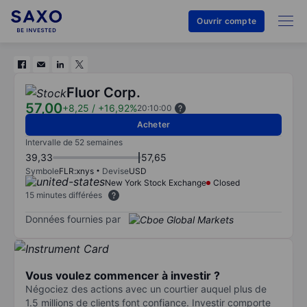
Ouvrir compte
Fluor Corp.
57,00
+8,25
/
+16,92%
20:10:00
Acheter
Intervalle de 52 semaines
39,33
57,65
Symbole
FLR:xnys
Devise
USD
New York Stock Exchange
Closed
15 minutes différées
Données fournies par
Vous voulez commencer à investir ?
Négociez des actions avec un courtier auquel plus de
1.5 millions de clients font confiance. Investir comporte