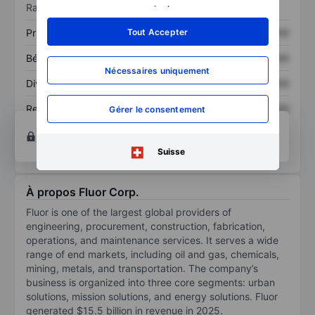
Ratios
savoir plus
.
Prix / ventes
XXXXXXX
XXXXXXX
Tout Accepter
Bénéfice par action
XXXXXXX
XXXXXXX
Nécessaires uniquement
Dividende par action
XXXXXXX
XXXXXXX
Rendement des
XXXXXXX
XXXXXXX
Gérer le consentement
capitaux propres
Ouvrir un compte
pour accéder à d’autres outils
techniques et d’analyse.
Suisse
À propos Fluor Corp.
Fluor is one of the largest global providers of
engineering, procurement, construction, fabrication,
operations, and maintenance services. It serves a wide
range of end markets, including oil and gas, chemicals,
mining, metals, and transportation. The company’s
business is organized into three core segments: urban
solutions, mission solutions, and energy solutions. Fluor
generated $15.5 billion in revenue in 2025.