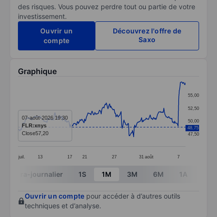
des risques. Vous pouvez perdre tout ou partie de votre
investissement.
Ouvrir un
Découvrez l'offre de
Saxo
compte
Graphique
Chart
55,00
Line chart with 295 data points.
52,50
The chart has 1 X axis displaying categories.
07-août-2026 19:30
50,00
FLR:xnys
48,75
The chart has 1 Y axis displaying values. Data ranges 
Close
57,20
47,50
juil.
13
17
21
27
31
août
7
End of interactive chart.
Intra-journalier
1S
1M
3M
6M
1A
3A
Ouvrir un compte
pour accéder à d’autres outils
techniques et d’analyse.