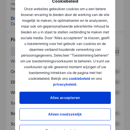
Cookiebeleid
risico, hoe beter (0 staat voor geen risico en 100 voor
het grootste risico).
Onze websites gebruiken cookies om u een betere
browse-ervaring te bieden door de werking van de site
Download de ESG-risicomethodologie
mogelijk te maken, te optimaliseren en te analyseren,
Data provided by
/
maar ook om gepersonaliseerde advertentie-inhoud te
bieden en u in staat te stellen verbinding te maken met
sociale media. Door "Alles accepteren" te kiezen, geeft
Financiële gegevens
u toestemming voor het gebruik van cookies en de
daarmee verband houdende verwerking van
Q1
Q2
persoonsgegevens. Selecteer "Toestemming beheren"
Winst/verlies
om uw toestemmingsvoorkeuren te beheren. U kunt uw
voorkeuren op elk gewenst moment wijzigen of uw
Omzet
XXXXXXX
XXXXXXX
toestemming intrekken via de pagina met het
cookiebeleid. Bekijk ons
cookiebeleid
en ons
EBITDA
XXXXXXX
XXXXXXX
privacybeleid
.
Winst
XXXXXXX
XXXXXXX
Alles accepteren
Balans
Bezittingen
XXXXXXX
XXXXXXX
Alleen noodzakelijk
Schulden
XXXXXXX
XXXXXXX