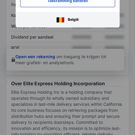
Toestemming beheren
Ratio's
Koers/omzetratio
XXXXXXX
XXXXXXX
België
Winst per aandeel
XXXXXXX
XXXXXXX
Dividend per aandeel
XXXXXXX
XXXXXXX
ROE
XXXXXXX
XXXXXXX
Open een rekening
om toegang te krijgen tot
meer grafiek- en analysetools.
Over Elite Express Holding Incorporation
Elite Express Holding Inc is a holding company that
operates through its wholly owned subsidiary and
specializes in last-mile delivery services within California.
Its core business focuses on retrieving packages from
distribution hubs and ensuring their prompt and secure
delivery to recipients doorsteps. Committed to
innovation and efficiency, its mission is to optimize last-
mile logistics by providing efficient, reliable delivery