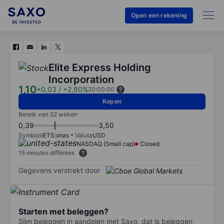
Open een rekening
Elite Express Holding
Incorporation
1,10
+0,03
/
+2,80%
20:00:00
Kopen
Bereik van 52 weken
0,39
3,50
Symbool
ETS:xnas
Valuta
USD
NASDAQ (Small cap)
Closed
15 minutes différées
Gegevens verstrekt door
Starten met beleggen?
Slim beleggen in aandelen met Saxo, dat is beleggen