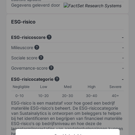
Gegevens geleverd door
ESG-risico
ESG-risicoscore
-
Milieuscore
-
Sociale score
-
Governance-score
-
ESG-risicocategorie
-
Negligible
Low
Med
High
Severe
0-10
10-20
20-30
30-40
40+
ESG-risico is een maatstaf voor hoe goed een bedrijf
materiële ESG-risico's beheert. De ESG-risicocategorie
van Sustainalytics is ontworpen om beleggers te helpen
bij het identificeren en begrijpen van financieel materiële
ESG-risico's op bedrijfsniveau en hoe deze de
langetermijnprestaties van aandelenbeleggingen kunnen
beïnvloeden. De schaal loopt van 0-100. Hoe lager het