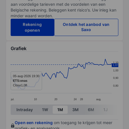
aan voordelige tarieven met de voordelen van een
Belgische rekening. Beleggen kent risico's. Uw inleg kan
minder waard worden.
Rekening
Ontdek het aanbod van
Saxo
openen
Grafiek
Chart
1,10
1,07
Line chart with 95 data points.
1,00
The chart has 1 X axis displaying categories.
05-aug-2026 19:30
0,90
ETS:xnas
The chart has 1 Y axis displaying values. Data ranges f
Close
1,08
0,80
jul.
10
20
24
28
aug.
End of interactive chart.
Intraday
1W
1M
3M
6M
1J
3J
Open een rekening
om toegang te krijgen tot meer
grafiek- en analysetools.