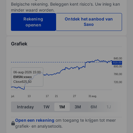
Belgische rekening. Beleggen kent risico's. Uw inleg kan
minder waard worden.
Rekening
Ontdek het aanbod van
Saxo
openen
Grafiek
Chart
840,00
819,00
Line chart with 381 data points.
800,00
The chart has 1 X axis displaying categories.
06-aug-2026 15:00
760,00
EMSN:xswx
The chart has 1 Y axis displaying values. Data ranges 
Close
825,50
720,00
jul.
13
17
21
27
31
aug.
End of interactive chart.
Intraday
1W
1M
3M
6M
1J
3J
Open een rekening
om toegang te krijgen tot meer
grafiek- en analysetools.