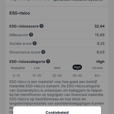
ESG-risico
ESG-risicoscore
32,94
Milieuscore
15,69
Sociale score
9,23
Governance-score
8,03
ESG-risicocategorie
High
High
Negligible
Low
Med
Severe
0-10
10-20
20-30
30-40
40+
ESG-risico is een maatstaf voor hoe goed een bedrijf
materiële ESG-risico's beheert. De ESG-risicocategorie
van Sustainalytics is ontworpen om beleggers te helpen
bij het identificeren en begrijpen van financieel materiële
ESG-risico's op bedrijfsniveau en hoe deze de
langetermijnprestaties van aandelenbeleggingen kunnen
beïnvloeden. De schaal loopt van 0-100. Hoe lager het
risico, hoe beter (0 staat voor geen risico en 100 voor
Cookiebeleid