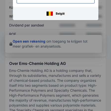
Koers/omzetratio
XXXXXXX
XXXXXXX
België
Winst per aandeel
XXXXXXX
XXXXXXX
Dividend per aandeel
XXXXXXX
XXXXXXX
ROE
XXXXXXX
XXXXXXX
Open een rekening
om toegang te krijgen tot
meer grafiek- en analysetools.
Over Ems-Chemie Holding AG
Ems-Chemie Holding AG is a holding company that,
through its subsidiaries, manufactures and sells a variety
of chemical-based products. The company organizes
itself into two segments based on product type: High-
Performance Polymers and Specialty Chemicals. The
High-Performance Polymers segment, which generates
the majority of revenue, manufactures high-performance
polyamides and supplies various polyamide materials.
The Specialty Chemicals segment specializes in the