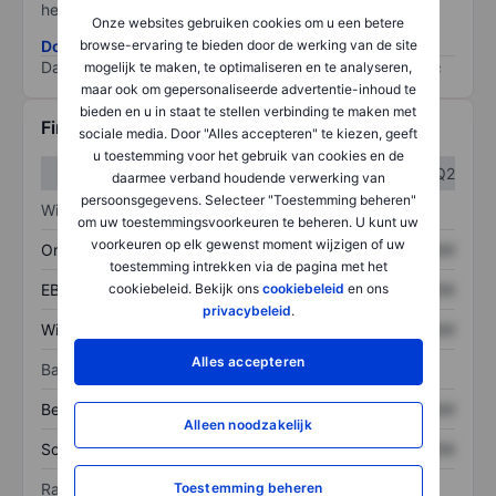
het grootste risico).
Onze websites gebruiken cookies om u een betere
browse-ervaring te bieden door de werking van de site
Download de ESG-risicomethodologie
Data provided by
/
mogelijk te maken, te optimaliseren en te analyseren,
maar ook om gepersonaliseerde advertentie-inhoud te
bieden en u in staat te stellen verbinding te maken met
Financiële gegevens
sociale media. Door "Alles accepteren" te kiezen, geeft
u toestemming voor het gebruik van cookies en de
Q1
Q2
daarmee verband houdende verwerking van
persoonsgegevens. Selecteer "Toestemming beheren"
Winst/verlies
om uw toestemmingsvoorkeuren te beheren. U kunt uw
voorkeuren op elk gewenst moment wijzigen of uw
Omzet
XXXXXXX
XXXXXXX
toestemming intrekken via de pagina met het
cookiebeleid. Bekijk ons
cookiebeleid
en ons
EBITDA
XXXXXXX
XXXXXXX
privacybeleid
.
Winst
XXXXXXX
XXXXXXX
Alles accepteren
Balans
Bezittingen
XXXXXXX
XXXXXXX
Alleen noodzakelijk
Schulden
XXXXXXX
XXXXXXX
Toestemming beheren
Ratio's