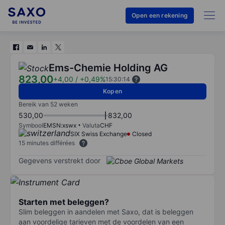
Open een rekening
Ems-Chemie Holding AG
823,00
+4,00
/
+0,49%
15:30:14
Kopen
Bereik van 52 weken
530,00
832,00
Symbool
EMSN:xswx
Valuta
CHF
SIX Swiss Exchange
Closed
15 minutes différées
Gegevens verstrekt door
Starten met beleggen?
Slim beleggen in aandelen met Saxo, dat is beleggen
aan voordelige tarieven met de voordelen van een