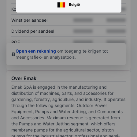
België
Koers/omzetratio
XXXXXXX
XXXXXXX
Winst per aandeel
XXXXXXX
XXXXXXX
Dividend per aandeel
XXXXXXX
XXXXXXX
ROE
XXXXXXX
XXXXXXX
Open een rekening
om toegang te krijgen tot
meer grafiek- en analysetools.
Over Emak
Emak SpA is engaged in the manufacturing and
distribution of machines, parts, and accessories for
gardening, forestry, agriculture, and industry. It operates
through the following segments: Outdoor Power
Equipment, Pumps and Water Jetting, and Components
and Accessories. Maximum revenue is generated from
the Pumps and Water Jetting segment, which offers
membrane pumps for the agricultural sector, piston
pumps for the industrial sector, professional and semi-