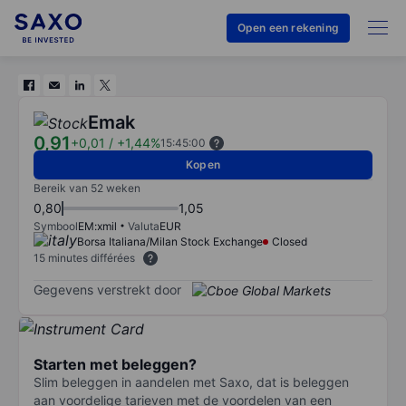
Open een rekening
Emak
0,91
+0,01
/
+1,44%
15:45:00
Kopen
Bereik van 52 weken
0,80
1,05
Symbool
EM:xmil
Valuta
EUR
Borsa Italiana/Milan Stock Exchange
Closed
15 minutes différées
Gegevens verstrekt door
Starten met beleggen?
Slim beleggen in aandelen met Saxo, dat is beleggen
aan voordelige tarieven met de voordelen van een