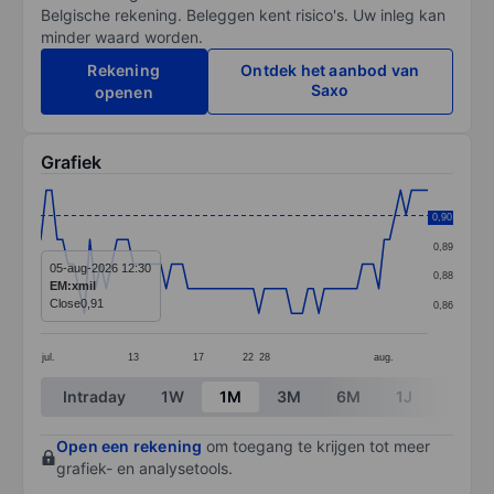
Belgische rekening. Beleggen kent risico's. Uw inleg kan
minder waard worden.
Rekening
Ontdek het aanbod van
Saxo
openen
Grafiek
Chart
0,90
0,90
Line chart with 72 data points.
0,89
The chart has 1 X axis displaying categories.
05-aug-2026 12:30
0,88
EM:xmil
The chart has 1 Y axis displaying values. Data ranges 
Close
0,91
0,86
jul.
13
17
22
28
aug.
End of interactive chart.
Intraday
1W
1M
3M
6M
1J
3J
Open een rekening
om toegang te krijgen tot meer
grafiek- en analysetools.