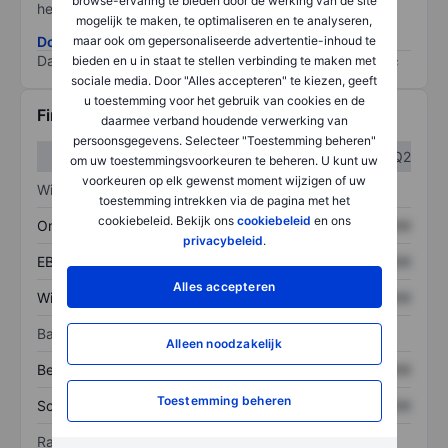
browse-ervaring te bieden door de werking van de site
het grootste risico).
mogelijk te maken, te optimaliseren en te analyseren,
Download de ESG-risicomethodologie
maar ook om gepersonaliseerde advertentie-inhoud te
Data provided by
/
bieden en u in staat te stellen verbinding te maken met
sociale media. Door "Alles accepteren" te kiezen, geeft
u toestemming voor het gebruik van cookies en de
Financiële gegevens
daarmee verband houdende verwerking van
persoonsgegevens. Selecteer "Toestemming beheren"
Q1
Q2
om uw toestemmingsvoorkeuren te beheren. U kunt uw
voorkeuren op elk gewenst moment wijzigen of uw
Winst/verlies
toestemming intrekken via de pagina met het
cookiebeleid. Bekijk ons
cookiebeleid
en ons
Omzet
XXXXXXX
XXXXXXX
privacybeleid
.
EBITDA
XXXXXXX
XXXXXXX
Alles accepteren
Winst
XXXXXXX
XXXXXXX
Balans
Alleen noodzakelijk
Bezittingen
XXXXXXX
XXXXXXX
Toestemming beheren
Schulden
XXXXXXX
XXXXXXX
Ratio's