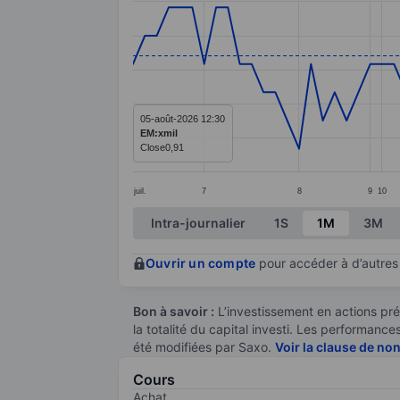
Line chart with 78 data points.
The chart has 1 X axis displaying categ
The chart has 1 Y axis displaying value
05-août-2026 12:30
EM:xmil
Close
0,91
juil.
7
8
9
10
End of interactive chart.
Intra-journalier
1S
1M
3M
Ouvrir un compte
pour accéder à d’autres 
Bon à savoir :
L’investissement en actions pré
la totalité du capital investi. Les performan
été modifiées par Saxo.
Voir la clause de no
Cours
Achat