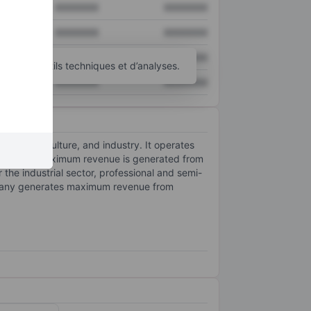
XXXXXXX
XXXXXXX
XXXXXXX
XXXXXXX
XXXXXXX
XXXXXXX
’autres outils techniques et d’analyses.
XXXXXXX
XXXXXXX
try, agriculture, and industry. It operates
ssories. Maximum revenue is generated from
he industrial sector, professional and semi-
mpany generates maximum revenue from