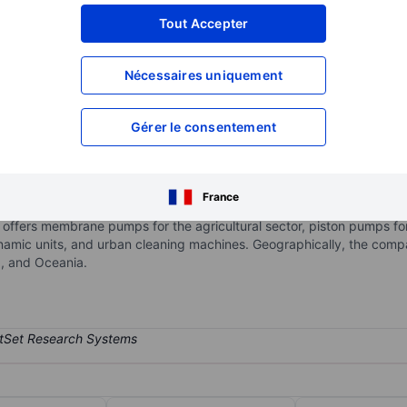
XXXXXXX
XXXXXXX
Tout Accepter
XXXXXXX
XXXXXXX
Nécessaires uniquement
XXXXXXX
XXXXXXX
Ouvrir un compte
pour accéder à d
XXXXXXX
XXXXXXX
Gérer le consentement
distribution of machines, parts, and accessories for gardening, fores
France
wer Equipment, Pumps and Water Jetting, and Components and Acce
ffers membrane pumps for the agricultural sector, piston pumps for t
ynamic units, and urban cleaning machines. Geographically, the co
a, and Oceania.