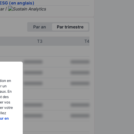
ESG (en anglais)
/
Par an
Par trimestre
T3
T4
XXXXXXX
XXXXXXX
XXXXXXX
XXXXXXX
tion en
XXXXXXX
XXXXXXX
ir un
aux. En
nt des
er vos
XXXXXXX
XXXXXXX
er votre
llez
XXXXXXX
XXXXXXX
ur en