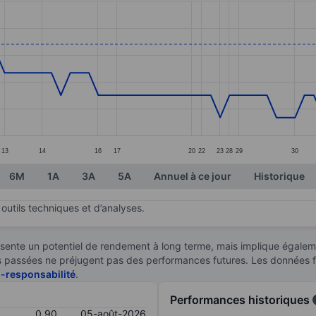
ories.
s. Data ranges from 0.86 to 0.91.
13
14
16
17
20
22
23
28
29
30
6M
1A
3A
5A
Annuel à ce jour
Historique
outils techniques et d’analyses.
sente un potentiel de rendement à long terme, mais implique égaleme
ces passées ne préjugent pas des performances futures. Les données 
n-responsabilité
.
Performances historiques
0,90
05-août-2026