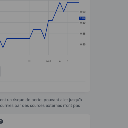
0,90
0,89
0,89
0,88
0,86
31
août
4
5
nt un risque de perte, pouvant aller jusqu’à
fournies par des sources externes n’ont pas