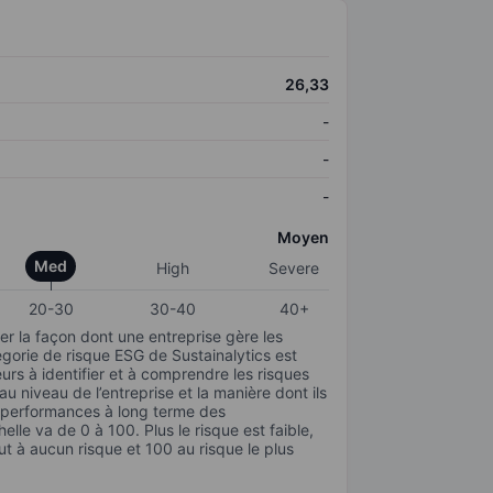
26,33
-
-
-
Moyen
Med
High
Severe
20-30
30-40
40+
r la façon dont une entreprise gère les
gorie de risque ESG de Sustainalytics est
urs à identifier et à comprendre les risques
 niveau de l’entreprise et la manière dont ils
s performances à long terme des
elle va de 0 à 100. Plus le risque est faible,
ut à aucun risque et 100 au risque le plus