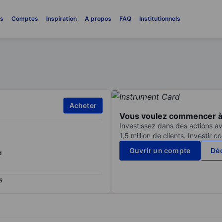
es
Comptes
Inspiration
A propos
FAQ
Institutionnels
Acheter
Vous voulez commencer à 
Investissez dans des actions av
1,5 million de clients. Investir 
Ouvrir un compte
Déc
d