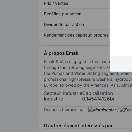
Prix / ventes
Bénéfice par action
Dividende par action
Rendement des capitaux propres
À propos Emak
Emak SpA is engaged in the manufacturing and 
through the following segments: Outdoor Po
the Pumps and Water Jetting segment, which o
professional high-pressure washers, hydrod
Europe, followed by the Americas, Asia, Afric
Secteur
Industrie
Capitalisation
Industrie
-
0,145414126bn
Données fournies par
/
D’autres étaient intéressés par