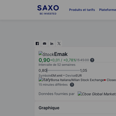
Produits et tarifs
Plateform
Emak
0,90
+0,01
/
+0,78%
15:45:00
Intervalle de 52 semaines
0,80
1,05
Symbole
EM:xmil
Devise
EUR
Borsa Italiana/Milan Stock Exchange
Close
15 minutes différées
Données fournies par
Graphique
Chart