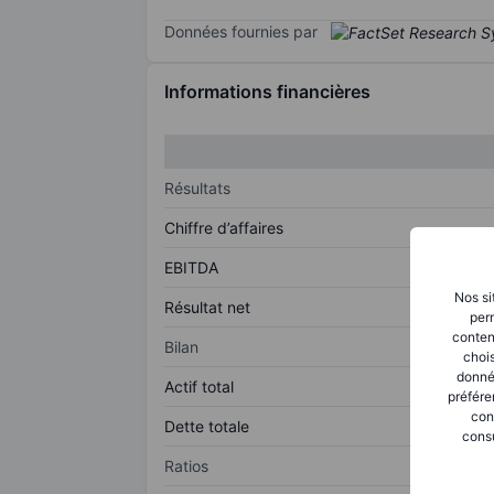
Données fournies par
Informations financières
Résultats
Chiffre d’affaires
EBITDA
Nos si
Résultat net
perm
conten
Bilan
chois
donné
Actif total
préfére
con
Dette totale
consu
Ratios