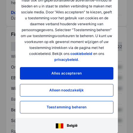
maar ook om gepersonaliseerde advertentie-inhoud te
het grootste risico).
bieden en u in staat te stellen verbinding te maken met
Download de ESG-risicomethodologie
sociale media. Door "Alles accepteren" te kiezen, geeft
Data provided by
/
u toestemming voor het gebruik van cookies en de
daarmee verband houdende verwerking van
persoonsgegevens. Selecteer "Toestemming beheren"
Financiële gegevens
om uw toestemmingsvoorkeuren te beheren. U kunt uw
voorkeuren op elk gewenst moment wijzigen of uw
Q1
Q2
toestemming intrekken via de pagina met het
cookiebeleid. Bekijk ons
cookiebeleid
en ons
Winst/verlies
privacybeleid
.
Omzet
XXXXXXX
XXXXXXX
Alles accepteren
EBITDA
XXXXXXX
XXXXXXX
Winst
XXXXXXX
XXXXXXX
Alleen noodzakelijk
Balans
Toestemming beheren
Bezittingen
XXXXXXX
XXXXXXX
Schulden
XXXXXXX
XXXXXXX
België
Ratio's