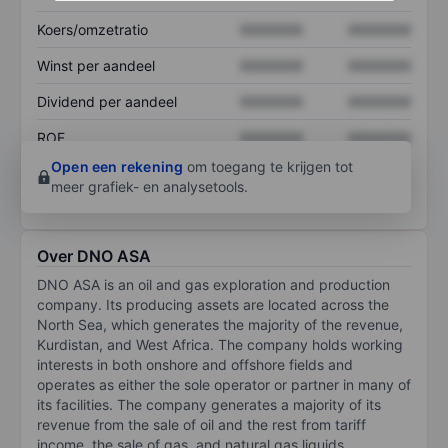
Koers/omzetratio
XXXXXXX
XXXXXXX
Winst per aandeel
XXXXXXX
XXXXXXX
Dividend per aandeel
XXXXXXX
XXXXXXX
ROE
XXXXXXX
XXXXXXX
Open een rekening
om toegang te krijgen tot
meer grafiek- en analysetools.
Over DNO ASA
DNO ASA is an oil and gas exploration and production
company. Its producing assets are located across the
North Sea, which generates the majority of the revenue,
Kurdistan, and West Africa. The company holds working
interests in both onshore and offshore fields and
operates as either the sole operator or partner in many of
its facilities. The company generates a majority of its
revenue from the sale of oil and the rest from tariff
income, the sale of gas, and natural gas liquids.