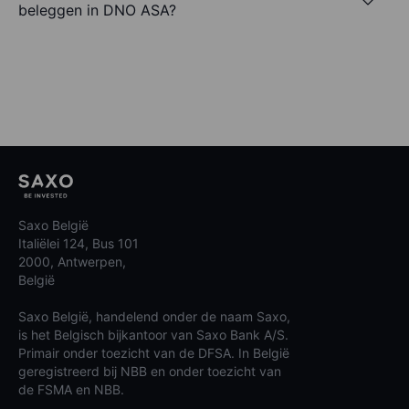
beleggen in DNO ASA?
Saxo België
Italiëlei 124, Bus 101
2000, Antwerpen,
België
Saxo België, handelend onder de naam Saxo,
is het Belgisch bijkantoor van Saxo Bank A/S.
Primair onder toezicht van de DFSA. In België
geregistreerd bij NBB en onder toezicht van
de FSMA en NBB.