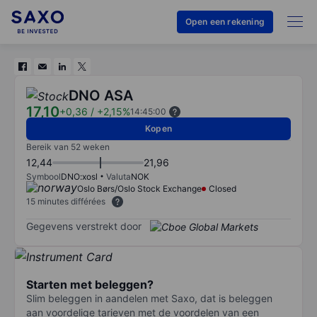
Open een rekening
DNO ASA
17,10
+0,36
/
+2,15%
14:45:00
Kopen
Bereik van 52 weken
12,44
21,96
Symbool
DNO:xosl
Valuta
NOK
Oslo Børs/Oslo Stock Exchange
Closed
15 minutes différées
Gegevens verstrekt door
Starten met beleggen?
Slim beleggen in aandelen met Saxo, dat is beleggen
aan voordelige tarieven met de voordelen van een