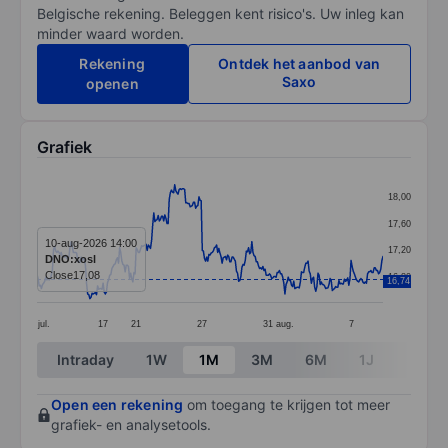
Belgische rekening. Beleggen kent risico's. Uw inleg kan
minder waard worden.
Rekening
Ontdek het aanbod van
Saxo
openen
Grafiek
Chart
18,00
Line chart with 315 data points.
17,60
The chart has 1 X axis displaying categories.
10-aug-2026 14:00
17,20
DNO:xosl
The chart has 1 Y axis displaying values. Data ranges 
Close
17,08
16,80
16,74
jul.
17
21
27
31
aug.
7
End of interactive chart.
Intraday
1W
1M
3M
6M
1J
3J
Open een rekening
om toegang te krijgen tot meer
grafiek- en analysetools.