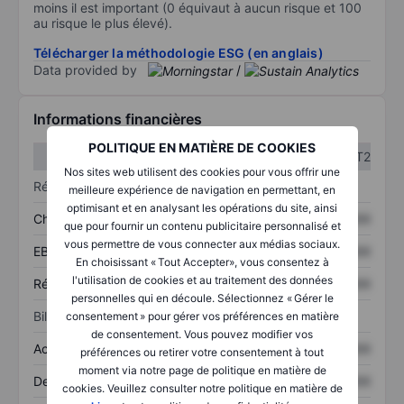
moins il est important (0 équivaut à aucun risque et 100
au risque le plus élevé).
Télécharger la méthodologie ESG (en anglais)
Data provided by
/
Informations financières
POLITIQUE EN MATIÈRE DE COOKIES
T1
T2
Nos sites web utilisent des cookies pour vous offrir une
Résultats
meilleure expérience de navigation en permettant, en
optimisant et en analysant les opérations du site, ainsi
Chiffre d’affaires
XXXXXXX
XXXXXXX
que pour fournir un contenu publicitaire personnalisé et
vous permettre de vous connecter aux médias sociaux.
EBITDA
XXXXXXX
XXXXXXX
En choisissant « Tout Accepter», vous consentez à
l'utilisation de cookies et au traitement des données
Résultat net
XXXXXXX
XXXXXXX
personnelles qui en découle. Sélectionnez « Gérer le
Bilan
consentement » pour gérer vos préférences en matière
de consentement. Vous pouvez modifier vos
Actifs totaux
XXXXXXX
XXXXXXX
préférences ou retirer votre consentement à tout
moment via notre page de politique en matière de
Dette totale
XXXXXXX
XXXXXXX
cookies. Veuillez consulter notre politique en matière de