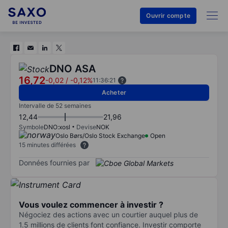
Ouvrir compte
DNO ASA
16,72
-0,02
/
-0,12%
11:36:21
Acheter
Intervalle de 52 semaines
12,44
21,96
Symbole
DNO:xosl
Devise
NOK
Oslo Børs/Oslo Stock Exchange
Open
15 minutes différées
Données fournies par
Vous voulez commencer à investir ?
Négociez des actions avec un courtier auquel plus de
1.5 millions de clients font confiance. Investir comporte