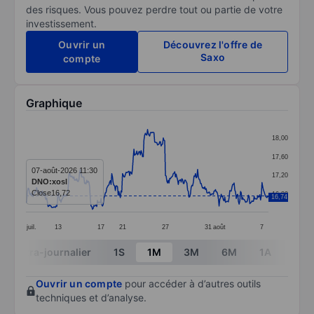
des risques. Vous pouvez perdre tout ou partie de votre
investissement.
Ouvrir un
Découvrez l'offre de
Saxo
compte
Graphique
Chart
18,00
Line chart with 340 data points.
17,60
The chart has 1 X axis displaying categories.
07-août-2026 11:30
17,20
DNO:xosl
The chart has 1 Y axis displaying values. Data ranges 
Close
16,72
16,80
16,74
juil.
13
17
21
27
31
août
7
End of interactive chart.
Intra-journalier
1S
1M
3M
6M
1A
3A
Ouvrir un compte
pour accéder à d’autres outils
techniques et d’analyse.