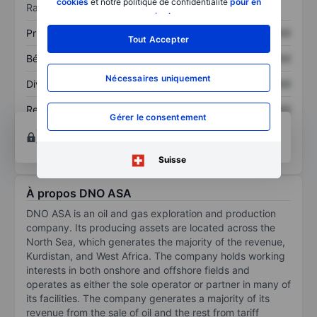
cookies
et notre politique de confidentialité
pour en
Ratios
savoir plus
.
Prix / ventes
XXXXXXX
XXXXXXX
Tout Accepter
Bénéfice par action
XXXXXXX
XXXXXXX
Nécessaires uniquement
Dividende par action
XXXXXXX
XXXXXXX
Rendement des
XXXXXXX
XXXXXXX
Gérer le consentement
capitaux propres
Ouvrir un compte
pour accéder à d’autres outils
techniques et d’analyse.
Suisse
À propos DNO ASA
DNO ASA is an oil and gas exploration and production
company. Its producing assets are located across the
North Sea, which generates the majority of the revenue,
Kurdistan, and West Africa. The company holds working
interests in both onshore and offshore fields and
operates as either the sole operator or partner in many of
its facilities. The company generates a majority of its
revenue from the sale of oil and the rest from tariff