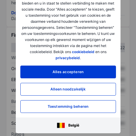
het grootste risico).
bieden en u in staat te stellen verbinding te maken met
sociale media. Door "Alles accepteren" te kiezen, geeft
Download de ESG-risicomethodologie
u toestemming voor het gebruik van cookies en de
Data provided by
/
daarmee verband houdende verwerking van
persoonsgegevens. Selecteer "Toestemming beheren"
om uw toestemmingsvoorkeuren te beheren. U kunt uw
Financiële gegevens
voorkeuren op elk gewenst moment wijzigen of uw
toestemming intrekken via de pagina met het
Q1
Q2
cookiebeleid. Bekijk ons
cookiebeleid
en ons
Winst/verlies
privacybeleid
.
Omzet
XXXXXXX
XXXXXXX
Alles accepteren
EBITDA
XXXXXXX
XXXXXXX
Alleen noodzakelijk
Winst
XXXXXXX
XXXXXXX
Balans
Toestemming beheren
Bezittingen
XXXXXXX
XXXXXXX
Schulden
XXXXXXX
XXXXXXX
België
Ratio's