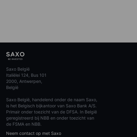
Saxo België
Italiëlei 124, Bus 101
2000, Antwerpen,
België
Saxo België, handelend onder de naam Saxo,
is het Belgisch bijkantoor van Saxo Bank A/S.
Primair onder toezicht van de DFSA. In België
geregistreerd bij NBB en onder toezicht van
de FSMA en NBB.
Neem contact op met Saxo