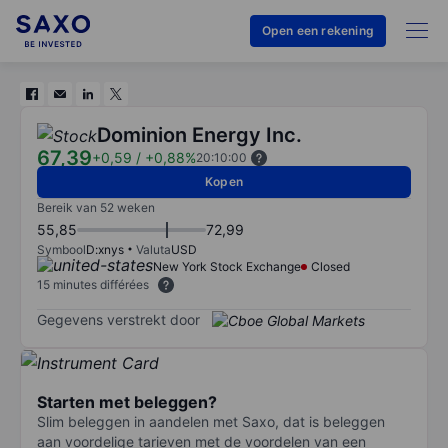
Open een rekening
Dominion Energy Inc.
67,39
+0,59
/
+0,88%
20:10:00
Kopen
Bereik van 52 weken
55,85
72,99
Symbool
D:xnys
Valuta
USD
New York Stock Exchange
Closed
15 minutes différées
Gegevens verstrekt door
Starten met beleggen?
Slim beleggen in aandelen met Saxo, dat is beleggen
aan voordelige tarieven met de voordelen van een