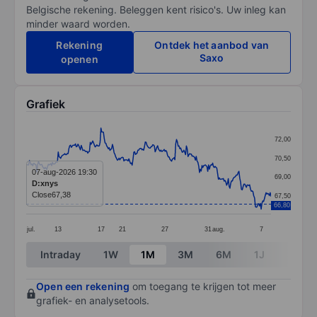
Belgische rekening. Beleggen kent risico's. Uw inleg kan
minder waard worden.
Rekening
Ontdek het aanbod van
Saxo
openen
Grafiek
Chart
72,00
Line chart with 299 data points.
70,50
The chart has 1 X axis displaying categories.
07-aug-2026 19:30
69,00
D:xnys
The chart has 1 Y axis displaying values. Data ranges 
Close
67,38
67,50
66,80
jul.
13
17
21
27
31
aug.
7
End of interactive chart.
Intraday
1W
1M
3M
6M
1J
3J
Open een rekening
om toegang te krijgen tot meer
grafiek- en analysetools.