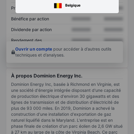
Belgique
Prix / ventes
XXXXXXX
XXXXXXX
Bénéfice par action
XXXXXXX
XXXXXXX
Dividende par action
XXXXXXX
XXXXXXX
Rendement des
XXXXXXX
XXXXXXX
capitaux propres
Ouvrir un compte
pour accéder à d’autres outils
techniques et d’analyses.
À propos Dominion Energy Inc.
Dominion Energy Inc, basée à Richmond en Virginie, est
une société d'énergie intégrée disposant d'une capacité
de production électrique d'environ 30 gigawatts et des
lignes de transmission et de distribution d'électricité de
plus de 93 000 miles. En 2019, Dominion a achevé la
construction d'une installation d'exportation de gaz
naturel liquéfié dans le Maryland. L'entreprise est en
phase finale de création d'un parc éolien de 2,6 GW situé
à 27 km au large de la côte de Virginia Beach. Ce parc