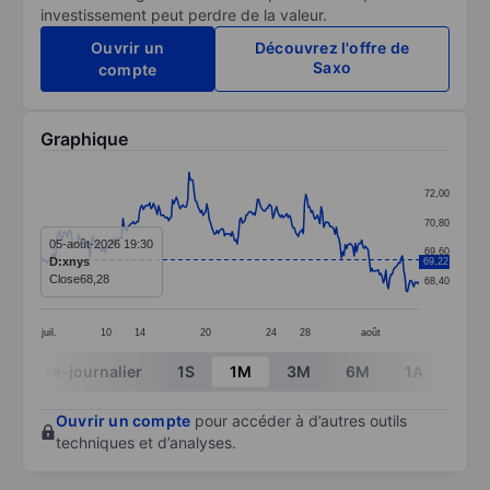
investissement peut perdre de la valeur.
Ouvrir un
Découvrez l'offre de
Saxo
compte
Graphique
Chart
72,00
Line chart with 299 data points.
70,80
The chart has 1 X axis displaying categories.
05-août-2026 19:30
69,60
D:xnys
69,22
The chart has 1 Y axis displaying values. Data ranges 
Close
68,28
68,40
juil.
10
14
20
24
28
août
End of interactive chart.
Intra-journalier
1S
1M
3M
6M
1A
3A
Ouvrir un compte
pour accéder à d’autres outils
techniques et d’analyses.