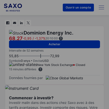
Ouvrir un compte
Dominion Energy Inc.
68,27
-0,95
/
-1,37%
20:10:00
Acheter
Intervalle de 52 semaines
55,85
72,99
Symbole
D:xnys
Devise
USD
New York Stock Exchange
Closed
15 minutes différées
Données fournies par
Commencer à investir?
Investir malin dans des actions chez Saxo avec à des
tarrifs avantageux. Investir comporte des risques. Votre