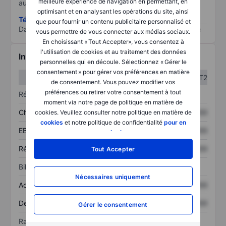
meilleure expérience de navigation en permettant, en
au risque le plus élevé).
optimisant et en analysant les opérations du site, ainsi
Télécharger la méthodologie ESG (en anglais)
que pour fournir un contenu publicitaire personnalisé et
Data provided by
/
vous permettre de vous connecter aux médias sociaux.
En choisissant « Tout Accepter», vous consentez à
l'utilisation de cookies et au traitement des données
Informations financières
personnelles qui en découle. Sélectionnez « Gérer le
consentement » pour gérer vos préférences en matière
T1
T2
de consentement. Vous pouvez modifier vos
préférences ou retirer votre consentement à tout
Résultats
moment via notre page de politique en matière de
Chiffre d’affaires
XXXXXXX
XXXXXXX
cookies. Veuillez consulter notre politique en matière de
cookies
et notre politique de confidentialité
pour en
EBITDA
XXXXXXX
XXXXXXX
savoir plus
.
Résultat net
XXXXXXX
XXXXXXX
Tout Accepter
Bilan
Nécessaires uniquement
Actif total
XXXXXXX
XXXXXXX
Dette totale
XXXXXXX
XXXXXXX
Gérer le consentement
Ratios