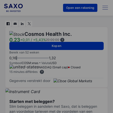
Open een rekening
Cosmos Health Inc.
0,23
+0,01
/
+5,43%
20:00:00
Kopen
Bereik van 52 weken
0,16
1,32
Symbool
COSM:xnas
Valuta
USD
NASDAQ (Small cap)
Closed
15 minutes différées
Gegevens verstrekt door
Starten met beleggen?
Slim beleggen in aandelen met Saxo, dat is beleggen
aan voordelige tarieven met de voordelen van een