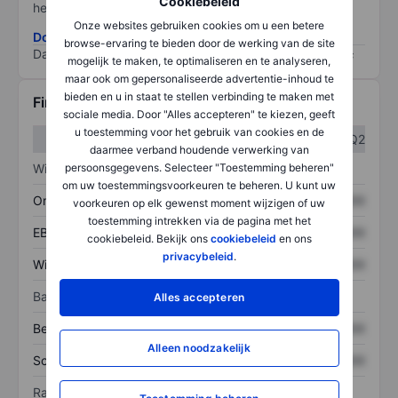
Cookiebeleid
het grootste risico).
Onze websites gebruiken cookies om u een betere
Download de ESG-risicomethodologie
browse-ervaring te bieden door de werking van de site
Data provided by
/
mogelijk te maken, te optimaliseren en te analyseren,
maar ook om gepersonaliseerde advertentie-inhoud te
bieden en u in staat te stellen verbinding te maken met
Financiële gegevens
sociale media. Door "Alles accepteren" te kiezen, geeft
u toestemming voor het gebruik van cookies en de
Q1
Q2
daarmee verband houdende verwerking van
persoonsgegevens. Selecteer "Toestemming beheren"
Winst/verlies
om uw toestemmingsvoorkeuren te beheren. U kunt uw
Omzet
XXXXXXX
XXXXXXX
voorkeuren op elk gewenst moment wijzigen of uw
toestemming intrekken via de pagina met het
EBITDA
XXXXXXX
XXXXXXX
cookiebeleid. Bekijk ons
cookiebeleid
en ons
privacybeleid
.
Winst
XXXXXXX
XXXXXXX
Balans
Alles accepteren
Bezittingen
XXXXXXX
XXXXXXX
Alleen noodzakelijk
Schulden
XXXXXXX
XXXXXXX
Ratio's