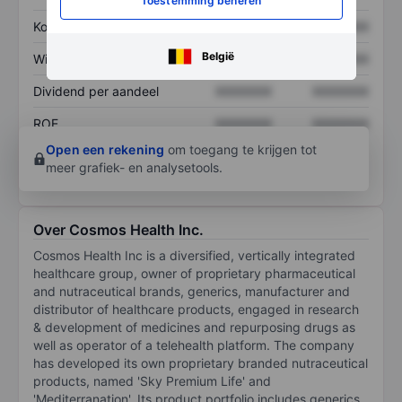
Toestemming beheren
Koers/omzetratio
XXXXXXX
XXXXXXX
België
Winst per aandeel
XXXXXXX
XXXXXXX
Dividend per aandeel
XXXXXXX
XXXXXXX
ROE
XXXXXXX
XXXXXXX
Open een rekening
om toegang te krijgen tot
meer grafiek- en analysetools.
Over Cosmos Health Inc.
Cosmos Health Inc is a diversified, vertically integrated
healthcare group, owner of proprietary pharmaceutical
and nutraceutical brands, generics, manufacturer and
distributor of healthcare products, engaged in research
& development of medicines and repurposing drugs as
well as operator of a telehealth platform. The company
has developed its own proprietary branded nutraceutical
products, named 'Sky Premium Life' and
'Mediterranation'. Its product portfolio includes generics