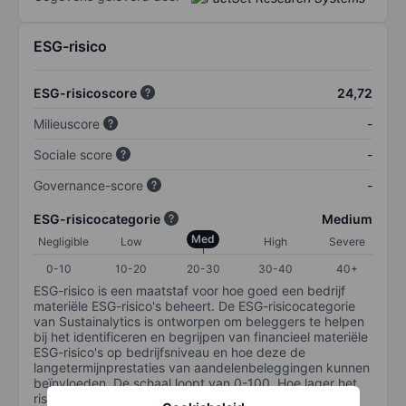
ESG-risico
ESG-risicoscore
24,72
Milieuscore
-
Sociale score
-
Governance-score
-
ESG-risicocategorie
Medium
Med
Negligible
Low
High
Severe
0-10
10-20
20-30
30-40
40+
ESG-risico is een maatstaf voor hoe goed een bedrijf
materiële ESG-risico's beheert. De ESG-risicocategorie
van Sustainalytics is ontworpen om beleggers te helpen
bij het identificeren en begrijpen van financieel materiële
ESG-risico's op bedrijfsniveau en hoe deze de
langetermijnprestaties van aandelenbeleggingen kunnen
beïnvloeden. De schaal loopt van 0-100. Hoe lager het
risico, hoe beter (0 staat voor geen risico en 100 voor