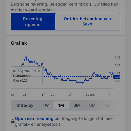
Belgische rekening. Beleggen kent risico's. Uw inleg kan
minder waard worden.
Rekening
Ontdek het aanbod van
Saxo
openen
Grafiek
Chart
0,32
Line chart with 290 data points.
0,28
The chart has 1 X axis displaying categories.
07-aug-2026 19:30
0,24
COSM:xnas
0,22
The chart has 1 Y axis displaying values. Data ranges 
Close
0,23
0,20
jul.
13
17
21
27
31
aug.
7
End of interactive chart.
Intraday
1W
1M
3M
6M
1J
3J
Open een rekening
om toegang te krijgen tot meer
grafiek- en analysetools.