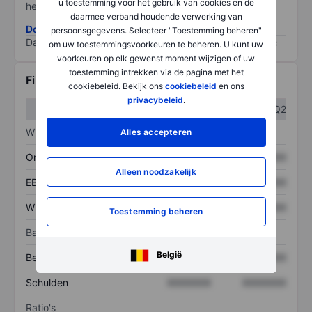
u toestemming voor het gebruik van cookies en de
het grootste risico).
daarmee verband houdende verwerking van
Download de ESG-risicomethodologie
persoonsgegevens. Selecteer "Toestemming beheren"
Data provided by
/
om uw toestemmingsvoorkeuren te beheren. U kunt uw
voorkeuren op elk gewenst moment wijzigen of uw
toestemming intrekken via de pagina met het
Financiële gegevens
cookiebeleid. Bekijk ons
cookiebeleid
en ons
privacybeleid
.
Q1
Q2
Winst/verlies
Alles accepteren
Omzet
XXXXXXX
XXXXXXX
Alleen noodzakelijk
EBITDA
XXXXXXX
XXXXXXX
Winst
XXXXXXX
XXXXXXX
Toestemming beheren
Balans
België
Bezittingen
XXXXXXX
XXXXXXX
Schulden
XXXXXXX
XXXXXXX
Ratio's