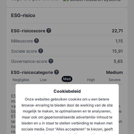
ESG-risico
ESG-risicoscore
22,71
Milieuscore
1,15
Sociale score
15,91
Governance-score
5,65
ESG-risicocategorie
Medium
Med
Negligible
Low
High
Severe
0-10
10-20
20-30
30-40
40+
Cookiebeleid
ESG-risico is een maatstaf voor hoe goed een bedrijf
Onze websites gebruiken cookies om u een betere
materiële ESG-risico's beheert. De ESG-risicocategorie
browse-ervaring te bieden door de werking van de site
van Sustainalytics is ontworpen om beleggers te helpen
bij het identificeren en begrijpen van financieel materiële
mogelijk te maken, te optimaliseren en te analyseren,
ESG-risico's op bedrijfsniveau en hoe deze de
maar ook om gepersonaliseerde advertentie-inhoud te
langetermijnprestaties van aandelenbeleggingen kunnen
bieden en u in staat te stellen verbinding te maken met
beïnvloeden. De schaal loopt van 0-100. Hoe lager het
sociale media. Door "Alles accepteren" te kiezen, geeft
risico, hoe beter (0 staat voor geen risico en 100 voor