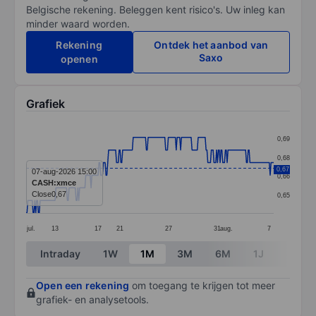
Belgische rekening. Beleggen kent risico's. Uw inleg kan
minder waard worden.
Rekening
Ontdek het aanbod van
Saxo
openen
Grafiek
Chart
0,69
Line chart with 283 data points.
0,68
The chart has 1 X axis displaying categories.
0,67
07-aug-2026 15:00
0,66
CASH:xmce
The chart has 1 Y axis displaying values. Data ranges 
Close
0,67
0,65
jul.
13
17
21
27
31
aug.
7
End of interactive chart.
Intraday
1W
1M
3M
6M
1J
3J
Open een rekening
om toegang te krijgen tot meer
grafiek- en analysetools.