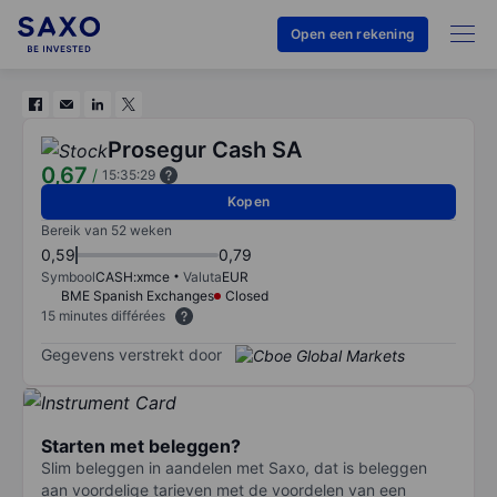
Open een rekening
Prosegur Cash SA
0,67
/
15:35:29
Kopen
Bereik van 52 weken
0,59
0,79
Symbool
CASH:xmce
Valuta
EUR
BME Spanish Exchanges
Closed
15 minutes différées
Gegevens verstrekt door
Starten met beleggen?
Slim beleggen in aandelen met Saxo, dat is beleggen
aan voordelige tarieven met de voordelen van een