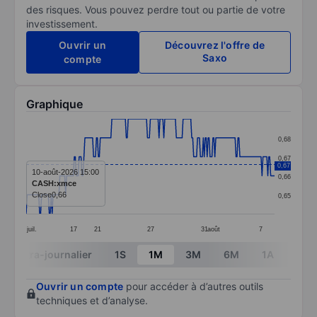
des risques. Vous pouvez perdre tout ou partie de votre
investissement.
Ouvrir un
Découvrez l'offre de
Saxo
compte
Graphique
Chart
0,68
Line chart with 259 data points.
0,67
0,67
The chart has 1 X axis displaying categories.
10-août-2026 15:00
0,66
CASH:xmce
The chart has 1 Y axis displaying values. Data ranges 
Close
0,66
0,65
juil.
17
21
27
31
août
7
End of interactive chart.
Intra-journalier
1S
1M
3M
6M
1A
3A
Ouvrir un compte
pour accéder à d’autres outils
techniques et d’analyse.