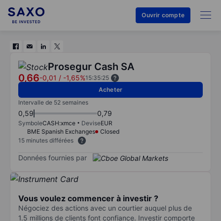
Ouvrir compte
Prosegur Cash SA
0,66
-0,01
/
-1,65%
15:35:25
Acheter
Intervalle de 52 semaines
0,59
0,79
Symbole
CASH:xmce
Devise
EUR
BME Spanish Exchanges
Closed
15 minutes différées
Données fournies par
Vous voulez commencer à investir ?
Négociez des actions avec un courtier auquel plus de
1.5 millions de clients font confiance. Investir comporte