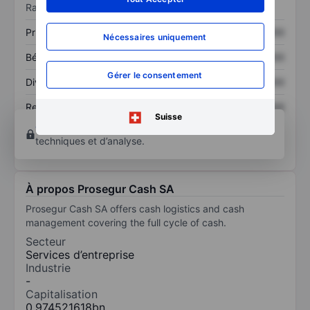
Ratios
Prix / ventes
XXXXXXX
XXXXXXX
Nécessaires uniquement
Bénéfice par action
XXXXXXX
XXXXXXX
Gérer le consentement
Dividende par action
XXXXXXX
XXXXXXX
Rendement des
XXXXXXX
XXXXXXX
Suisse
capitaux propres
Ouvrir un compte
pour accéder à d’autres outils
techniques et d’analyse.
À propos Prosegur Cash SA
Prosegur Cash SA offers cash logistics and cash
management covering the full cycle of cash.
Secteur
Services d’entreprise
Industrie
-
Capitalisation
0,974521618bn