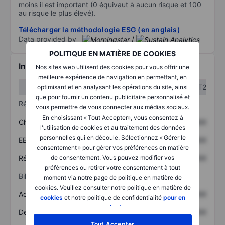
moins il est important (0 équivaut à aucun risque et 100
au risque le plus élevé).
Télécharger la méthodologie ESG (en anglais)
Data provided by
/
POLITIQUE EN MATIÈRE DE COOKIES
Informations financières
Nos sites web utilisent des cookies pour vous offrir une
meilleure expérience de navigation en permettant, en
T1
T2
optimisant et en analysant les opérations du site, ainsi
que pour fournir un contenu publicitaire personnalisé et
Résultats
vous permettre de vous connecter aux médias sociaux.
En choisissant « Tout Accepter», vous consentez à
Chiffre d’affaires
XXXXXXX
XXXXXXX
l'utilisation de cookies et au traitement des données
personnelles qui en découle. Sélectionnez « Gérer le
EBITDA
XXXXXXX
XXXXXXX
consentement » pour gérer vos préférences en matière
Résultat net
XXXXXXX
XXXXXXX
de consentement. Vous pouvez modifier vos
préférences ou retirer votre consentement à tout
Bilan
moment via notre page de politique en matière de
cookies. Veuillez consulter notre politique en matière de
Actifs totaux
XXXXXXX
XXXXXXX
cookies
et notre politique de confidentialité
pour en
savoir plus
.
Dette totale
XXXXXXX
XXXXXXX
Tout Accepter