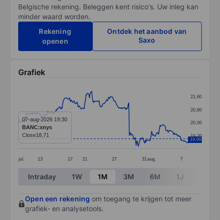
Belgische rekening. Beleggen kent risico's. Uw inleg kan
minder waard worden.
Rekening
Ontdek het aanbod van
Saxo
openen
Grafiek
Chart
21,60
Line chart with 299 data points.
20,80
The chart has 1 X axis displaying categories.
07-aug-2026 19:30
20,00
BANC:xnys
The chart has 1 Y axis displaying values. Data ranges 
Close
18,71
19,20
19,00
jul.
13
17
21
27
31
aug.
7
End of interactive chart.
Intraday
1W
1M
3M
6M
1J
3J
Open een rekening
om toegang te krijgen tot meer
grafiek- en analysetools.