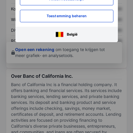
Koers/omzetratio
XXXXXXX
XXXXXXX
Toestemming beheren
Winst per aandeel
XXXXXXX
XXXXXXX
Dividend per aandeel
XXXXXXX
XXXXXXX
België
ROE
XXXXXXX
XXXXXXX
Open een rekening
om toegang te krijgen tot
meer grafiek- en analysetools.
Over Banc of California Inc.
Banc of California Inc is a financial holding company. It
offers banking and financial services. Its services include
banking services, lending services, and private banking
services. Its deposit and banking product and service
offerings include checking, savings, money market,
certificates of deposit, and retirement accounts. Lending
activities are focused on providing financing to
California's diverse private businesses, entrepreneurs,
and communities, and loans are often secured by