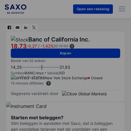
Open een rekening
Banc of California Inc.
18,73
-0,27
/
-1,42%
20:10:00
Kopen
Bereik van 52 weken
14,35
21,93
Symbool
BANC:xnys
Valuta
USD
New York Stock Exchange
Closed
15 minutes différées
Gegevens verstrekt door
Starten met beleggen?
Slim beleggen in aandelen met Saxo, dat is beleggen
aan voordelige tarieven met de voordelen van een