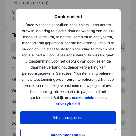
het grootste risico).
Download de ESG-risicomethodologie
Cookiebeleid
Data provided by
/
Onze websites gebruiken cookies om u een betere
browse-ervaring te bieden door de werking van de site
Financiële gegevens
mogelijk te maken, te optimaliseren en te analyseren,
maar ook om gepersonaliseerde advertentie-inhoud te
Q1
Q2
bieden en u in staat te stellen verbinding te maken met
sociale media. Door "Alles accepteren" te kiezen, geeft
Winst/verlies
u toestemming voor het gebruik van cookies en de
daarmee verband houdende verwerking van
Omzet
XXXXXXX
XXXXXXX
persoonsgegevens. Selecteer "Toestemming beheren"
EBITDA
XXXXXXX
XXXXXXX
om uw toestemmingsvoorkeuren te beheren. U kunt uw
voorkeuren op elk gewenst moment wijzigen of uw
Winst
XXXXXXX
XXXXXXX
toestemming intrekken via de pagina met het
cookiebeleid. Bekijk ons
cookiebeleid
en ons
Balans
privacybeleid
.
Bezittingen
XXXXXXX
XXXXXXX
Alles accepteren
Schulden
XXXXXXX
XXXXXXX
Ratio's
Alleen noodzakelijk