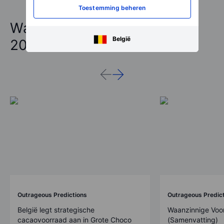
Toestemming beheren
Waanzinnige voorspellingen
België
2026
Outrageous Predictions
Outrageous Predic
België legt strategische
Waanzinnige Voo
cacaovoorraad aan in Grote Choco
(Samenvatting)