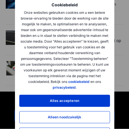
Sterke vraag en chiptekorten bij Apple en
Cookiebeleid
Amazon, maar beleggers trekken andere
Onze websites gebruiken cookies om u een betere
conclusies
browse-ervaring te bieden door de werking van de site
mogelijk te maken, te optimaliseren en te analyseren,
maar ook om gepersonaliseerde advertentie-inhoud te
Aandelen
2026-07-31 07:39
bieden en u in staat te stellen verbinding te maken met
Proximus houdt stand in eigen land, zicht op
sociale media. Door "Alles accepteren" te kiezen, geeft
beterschap voor Proximus Global.
u toestemming voor het gebruik van cookies en de
daarmee verband houdende verwerking van
persoonsgegevens. Selecteer "Toestemming beheren"
Aandelen
2026-07-30 07:49
om uw toestemmingsvoorkeuren te beheren. U kunt uw
voorkeuren op elk gewenst moment wijzigen of uw
WK geeft AB InBev vleugels, maar wat
toestemming intrekken via de pagina met het
gebeurt er daarna?
cookiebeleid. Bekijk ons
cookiebeleid
en ons
privacybeleid
.
Klaar om te beginnen?
Alles accepteren
Open een rekening
Alleen noodzakelijk