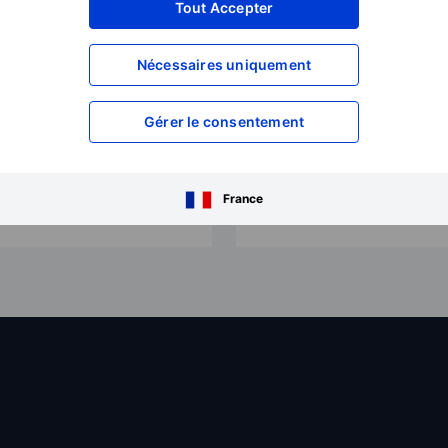
0,75€
Tout Accepter
0€
Nécessaires uniquement
radez plus de 3 100 options
istées sur les actions,
Grâce à nous, investir dans
’énergie, les métaux
des fonds communs de
Gérer le consentement
récieux et plus encore, sur
fournisseurs de premier pla
6 places boursières dans le
est facile et abordable.
onde entier.
France
oir tous les tarifs
Voir tous les tarifs