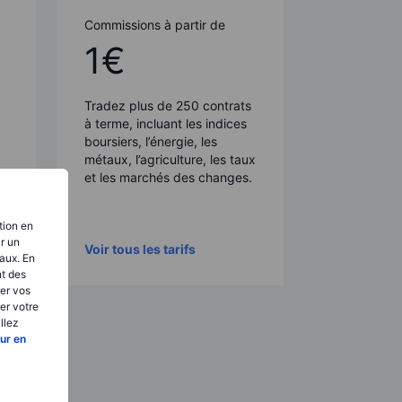
Commissions à partir de
1€
Tradez plus de
250
contrats
à terme, incluant les indices
boursiers, l’énergie, les
métaux, l’agriculture, les taux
et les marchés des changes.
tion en
ir un
Voir tous les tarifs
aux. En
nt des
er vos
er votre
llez
ur en