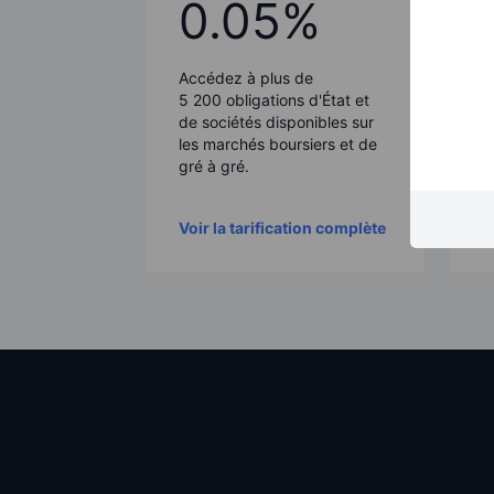
0.05%
T
Accédez à plus de
l
5 200
obligations d'État et
l
de sociétés disponibles sur
p
les marchés boursiers et de
1
gré à gré.
m
Voir la tarification complète
V