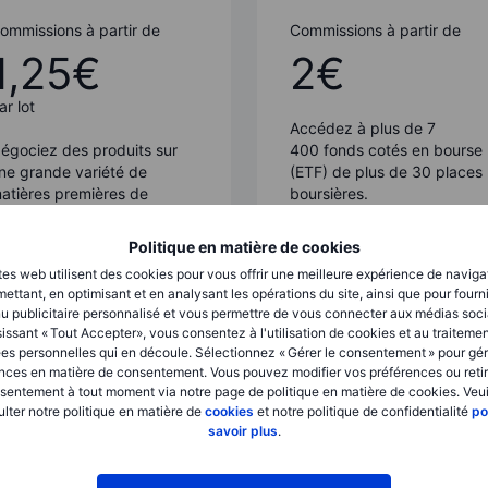
ommissions à partir de
Commissions à partir de
1,25€
2€
ar lot
Accédez à plus de
7
égociez des produits sur
400
fonds cotés en bourse
ne grande variété de
(ETF) de plus de
30
places
atières premières de
boursières.
ontrats à terme, d’options,
e fonds négociées en
Politique en matière de cookies
ourse (ETC), etc.
tes web utilisent des cookies pour vous offrir une meilleure expérience de naviga
ettant, en optimisant et en analysant les opérations du site, ainsi que pour fourn
oir tous les tarifs
Voir tous les tarifs
u publicitaire personnalisé et vous permettre de vous connecter aux médias soci
issant « Tout Accepter», vous consentez à l'utilisation de cookies et au traiteme
es personnelles qui en découle. Sélectionnez « Gérer le consentement » pour gér
nces en matière de consentement. Vous pouvez modifier vos préférences ou retir
sentement à tout moment via notre page de politique en matière de cookies. Veui
lter notre politique en matière de
cookies
et notre politique de confidentialité
po
ptions listées
Fonds
savoir plus
.
ommissions à partir de
Commissions, droits de
garde et frais de gestion à