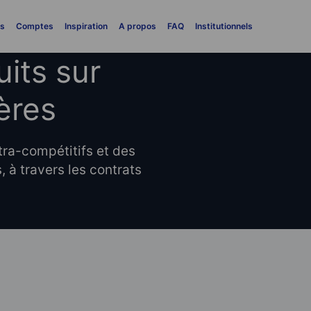
es
Comptes
Inspiration
A propos
FAQ
Institutionnels
uits sur
ères
ltra-compétitifs et des
, à travers les contrats