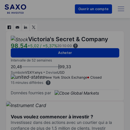
Ouvrir un compte
Victoria's Secret & Company
98,54
+5,02
/
+5,37%
20:10:00
Acheter
Intervalle de 52 semaines
20,48
99,33
Symbole
VSXY:xnys
Devise
USD
New York Stock Exchange
Closed
15 minutes différées
Données fournies par
Vous voulez commencer à investir ?
Investissez dans des actions avec un courtier qui a la
confiance de plus de 1,5 million de clients. Investir