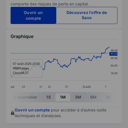
comporte des risques de perte en capital.
Ouvrir un
Découvrez l'offre de
Saxo
compte
Graphique
Chart
96,00
93,52
Line chart with 299 data points.
90,00
The chart has 1 X axis displaying categories.
07-août-2026 19:30
84,00
VSXY:xnys
The chart has 1 Y axis displaying values. Data ranges 
Close
98,57
78,00
juil.
13
17
21
27
31
août
7
End of interactive chart.
Intra-journalier
1S
1M
3M
6M
1A
3A
Ouvrir un compte
pour accéder à d’autres outils
techniques et d’analyses.