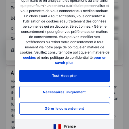
optimisant et en analysant les opérations du site, ainsi
que pour fournir un contenu publicitaire personnalisé et
Prix / ventes
XXXXXXX
XXXXXXX
vous permettre de vous connecter aux médias sociaux.
En choisissant « Tout Accepter», vous consentez à
Bénéfice par action
XXXXXXX
XXXXXXX
l'utilisation de cookies et au traitement des données
personnelles qui en découle. Sélectionnez « Gérer le
Dividende par action
XXXXXXX
XXXXXXX
consentement » pour gérer vos préférences en matière
de consentement. Vous pouvez modifier vos
Rendement des
XXXXXXX
XXXXXXX
préférences ou retirer votre consentement à tout
capitaux propres
Ouvrir un compte
pour accéder à d’autres outils
moment via notre page de politique en matière de
cookies. Veuillez consulter notre politique en matière de
techniques et d’analyses.
cookies
et notre politique de confidentialité
pour en
savoir plus
.
À propos Victoria's Secret & Company
Tout Accepter
Victoria's Secret & Co is a retailer of women's intimate
and other apparel and beauty products marketed under
Nécessaires uniquement
the Victoria's Secret, PINK, and Adore Me brand names.
It also includes the merchandise sourcing and production
function serving the Company and its international
Gérer le consentement
partners. The Company operates as a single segment
designed to serve customers seamlessly through stores
and online channels. The Company also includes the
France
merchandise sourcing and production function serving