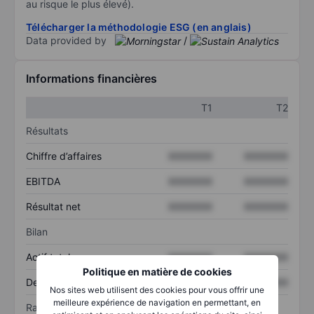
au risque le plus élevé).
Télécharger la méthodologie ESG (en anglais)
Data provided by
/
Informations financières
T1
T2
Résultats
Chiffre d’affaires
XXXXXXX
XXXXXXX
EBITDA
XXXXXXX
XXXXXXX
Résultat net
XXXXXXX
XXXXXXX
Bilan
Actif total
XXXXXXX
XXXXXXX
Politique en matière de cookies
Dette totale
XXXXXXX
XXXXXXX
Nos sites web utilisent des cookies pour vous offrir une
meilleure expérience de navigation en permettant, en
Ratios