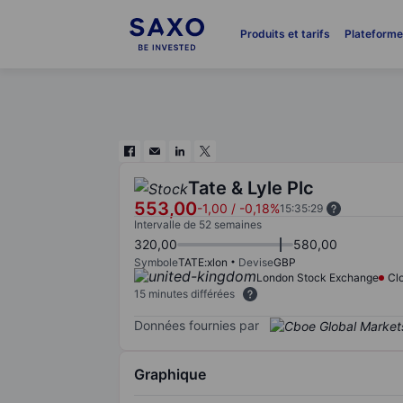
Produits et tarifs
Plateform
Tate & Lyle Plc
553,00
-1,00
/
-0,18%
15:35:29
Intervalle de 52 semaines
320,00
580,00
Symbole
TATE:xlon
Devise
GBP
London Stock Exchange
Cl
15 minutes différées
Données fournies par
Graphique
Chart