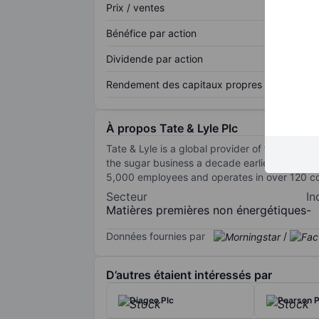
Prix / ventes
Bénéfice par action
Dividende par action
Rendement des capitaux propres
À propos Tate & Lyle Plc
Tate & Lyle is a global provider of food and b
the sugar business a decade earlier, Tate & L
5,000 employees and operates in over 120 cou
Secteur
In
Matières premières non énergétiques
-
Données fournies par
/
D’autres étaient intéressés par
Diageo Plc
Pearson P