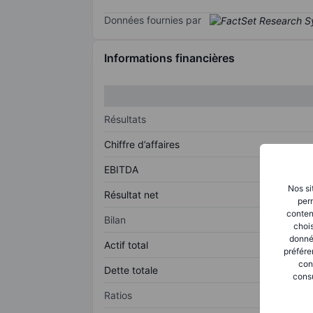
Données fournies par
Informations financières
Résultats
Chiffre d’affaires
EBITDA
Nos si
Résultat net
perm
conten
Bilan
chois
donné
Actif total
préfére
con
Dette totale
consu
Ratios