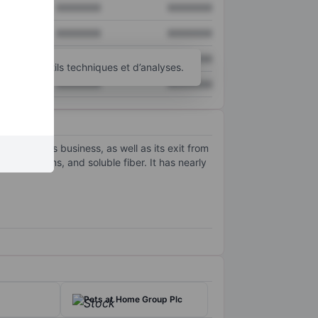
XXXXXXX
XXXXXXX
XXXXXXX
XXXXXXX
XXXXXXX
XXXXXXX
’autres outils techniques et d’analyses.
XXXXXXX
XXXXXXX
 ingredients business, as well as its exit from
cialty gums, and soluble fiber. It has nearly
Pets at Home Group Plc