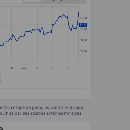
16,00
15,43
15,00
14,00
13,00
31
août
4
5
6
7
nt un risque de perte, pouvant aller jusqu’à
fournies par des sources externes n’ont pas