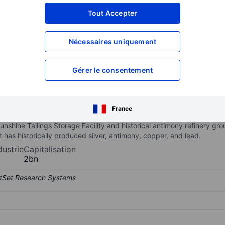
Tout Accepter
XXXXXXX
XXXXXXX
XXXXXXX
XXXXXXX
Nécessaires uniquement
XXXXXXX
XXXXXXX
Ouvrir un compte
pour accéder à d
Gérer le consentement
XXXXXXX
XXXXXXX
fining Company
France
ning exploration and development company. It owns and develops the
e Sunshine Tailings Storage Facility and historical antimony refinery g
t has historically produced silver, antimony, copper, and lead.
dustrie
Capitalisation
2bn