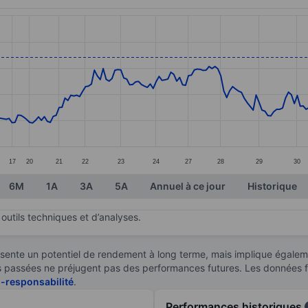
ories.
s. Data ranges from 12.55 to 16.46.
17
20
21
22
23
24
27
28
29
30
6M
1A
3A
5A
Annuel à ce jour
Historique
outils techniques et d’analyses.
sente un potentiel de rendement à long terme, mais implique égaleme
ces passées ne préjugent pas des performances futures. Les données 
n-responsabilité
.
Performances historiques