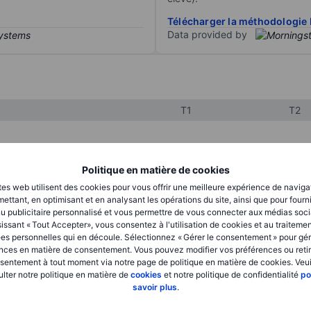
Télécharger la méthodologie 
Data provided by
T1
T2
XXXXXXX
XXXXXXX
Politique en matière de cookies
XXXXXXX
XXXXXXX
tes web utilisent des cookies pour vous offrir une meilleure expérience de naviga
ettant, en optimisant et en analysant les opérations du site, ainsi que pour fourn
XXXXXXX
XXXXXXX
u publicitaire personnalisé et vous permettre de vous connecter aux médias soci
issant « Tout Accepter», vous consentez à l'utilisation de cookies et au traiteme
es personnelles qui en découle. Sélectionnez « Gérer le consentement » pour gér
nces en matière de consentement. Vous pouvez modifier vos préférences ou retir
XXXXXXX
XXXXXXX
sentement à tout moment via notre page de politique en matière de cookies. Veui
lter notre politique en matière de
cookies
et notre politique de confidentialité
po
XXXXXXX
XXXXXXX
savoir plus
.