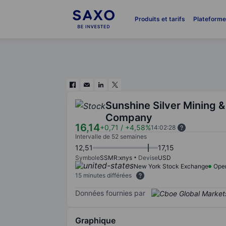
Produits et tarifs
Plateform
Sunshine Silver Mining &
Company
16,14
+0,71
/
+4,58%
14:02:28
Intervalle de 52 semaines
12,51
17,15
Symbole
SSMR:xnys
Devise
USD
New York Stock Exchange
Ope
15 minutes différées
Données fournies par
Graphique