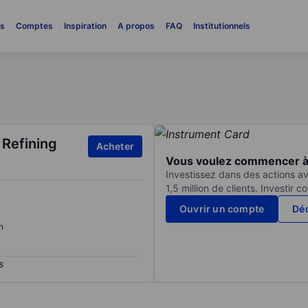
es
Comptes
Inspiration
A propos
FAQ
Institutionnels
 Refining
Acheter
Vous voulez commencer à 
Investissez dans des actions av
1,5 million de clients. Investir 
Ouvrir un compte
Déc
n