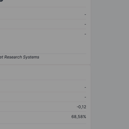
-
-
-
-
-
-0,12
68,58%