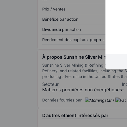
Prix / ventes
Bénéfice par action
Dividende par action
Rendement des capitaux propres
À propos Sunshine Silver Mining & Re
Sunshine Silver Mining & Refining Co is a mi
Refinery, and related facilities, including th
producing silver mine in the United States tha
Secteur
In
Matières premières non énergétiques
-
Données fournies par
/
D’autres étaient intéressés par