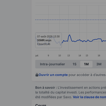
Chart
Line chart with 239 data points.
The chart has 1 X axis displaying categ
The chart has 1 Y axis displaying value
07-août-2026 13:30
SSMR:xnys
Close
16,46
juil.
9
10
13
14
15
16
End of interactive chart.
Intra-journalier
1S
1M
3M
Ouvrir un compte
pour accéder à d’autres 
Bon à savoir :
L’investissement en actions pré
la totalité du capital investi. Les performan
été modifiées par Saxo.
Voir la clause de no
Cours