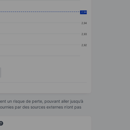
2,94
2,94
2,94
2,93
2,92
nt un risque de perte, pouvant aller jusqu’à
fournies par des sources externes n’ont pas