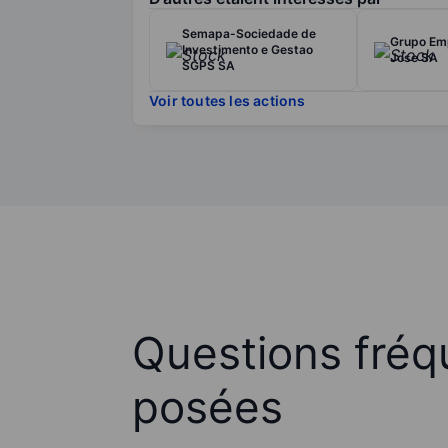
Semapa-Sociedade de
Grupo Emp
Investimento e Gestao
Jose SA
SGPS SA
Voir toutes les actions
Questions fré
posées