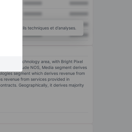
XXXXXXX
XXXXXXX
XXXXXXX
XXXXXXX
XXXXXXX
XXXXXXX
’autres outils techniques et d’analyses.
XXXXXXX
XXXXXXX
are and Technology area, with Bright Pixel
 segments include NOS, Media segment derives
hnologies segment which derives revenue from
es revenue from services provided in
ntracts. Geographically, it derives majority