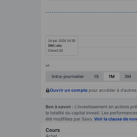
Line chart with 1 data point.
The chart has 1 X axis displaying categ
The chart has 1 Y axis displaying value
14-juil.-2026 14:30
SNC:xlis
Close
2,92
juil.
End of interactive chart.
Intra-journalier
1S
1M
3M
Ouvrir un compte
pour accéder à d’autres 
Bon à savoir :
L’investissement en actions pré
la totalité du capital investi. Les performan
été modifiées par Saxo.
Voir la clause de no
Cours
Achat