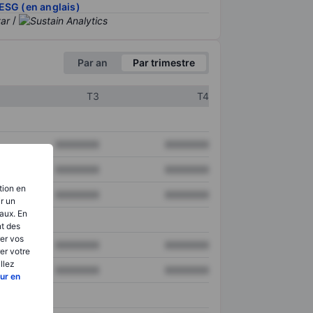
ESG (en anglais)
/
Par an
Par trimestre
T3
T4
XXXXXXX
XXXXXXX
XXXXXXX
XXXXXXX
tion en
XXXXXXX
XXXXXXX
ir un
aux. En
nt des
er vos
XXXXXXX
XXXXXXX
er votre
llez
XXXXXXX
XXXXXXX
ur en