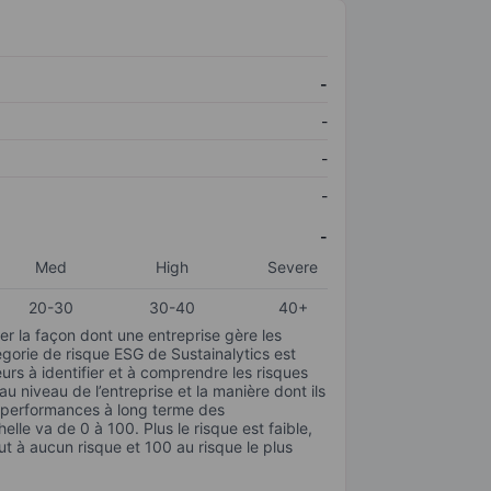
-
-
-
-
-
Med
High
Severe
20-30
30-40
40+
r la façon dont une entreprise gère les
gorie de risque ESG de Sustainalytics est
urs à identifier et à comprendre les risques
 niveau de l’entreprise et la manière dont ils
s performances à long terme des
elle va de 0 à 100. Plus le risque est faible,
ut à aucun risque et 100 au risque le plus