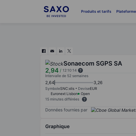
Produits et tarifs
Plateform
Sonaecom SGPS SA
2,94
/
12:10:14
Intervalle de 52 semaines
2,64
3,26
Symbole
SNC:xlis
Devise
EUR
Euronext Lisbon
Open
15 minutes différées
Données fournies par
Graphique
Chart