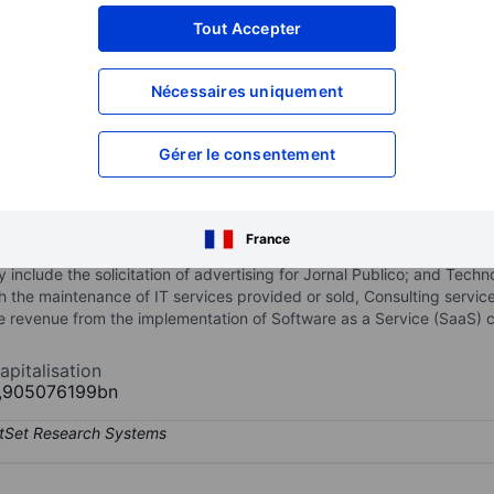
XXXXXXX
XXXXXXX
Tout Accepter
XXXXXXX
XXXXXXX
Nécessaires uniquement
XXXXXXX
XXXXXXX
Ouvrir un compte
pour accéder à d
XXXXXXX
XXXXXXX
Gérer le consentement
and telecommunications . The business portfolio includes the Softw
France
are businesses such as the Publico daily, generalist newspaper. Its
y include the solicitation of advertising for Jornal Publico; and Tec
 the maintenance of IT services provided or sold, Consulting servic
e revenue from the implementation of Software as a Service (SaaS) co
apitalisation
,905076199bn