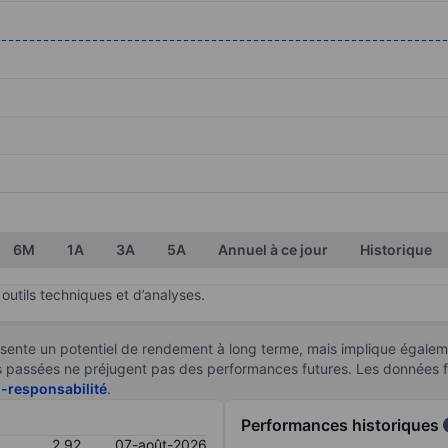
ories.
s. Data ranges from 2.92 to 2.92.
6M
1A
3A
5A
Annuel à ce jour
Historique
outils techniques et d’analyses.
sente un potentiel de rendement à long terme, mais implique égaleme
ces passées ne préjugent pas des performances futures. Les données 
n-responsabilité
.
Performances historiques
2,92
07-août-2026