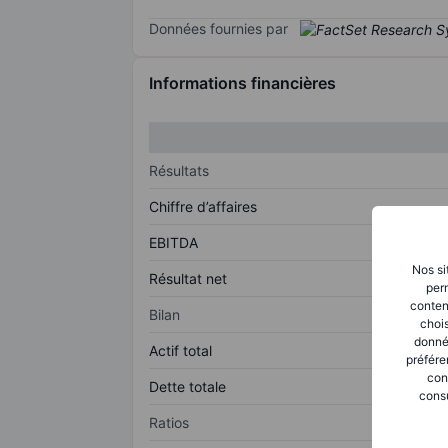
Données fournies par
Informations financières
Résultats
Chiffre d’affaires
EBITDA
Nos si
Résultat net
perm
conten
Bilan
chois
donné
Actif total
préfére
con
Dette totale
consu
Ratios