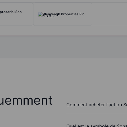
resarial San
Glenveagh Properties Plc
quemment
Comment acheter l'action 
Quel est le symbole de So