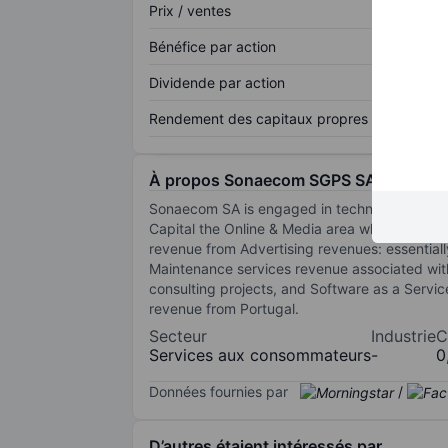
Prix / ventes
Bénéfice par action
Dividende par action
Rendement des capitaux propres
À propos Sonaecom SGPS SA
Sonaecom SA is engaged in technology, media 
Capital the Online & Media area where there 
revenue from Advertising revenues: essentiall
Maintenance services revenue associated with
consulting projects, and Software as a Servic
revenue from Portugal.
Secteur
Industrie
C
Services aux consommateurs
-
0
Données fournies par
/
D’autres étaient intéressés par