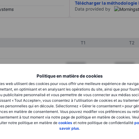
Télécharger la méthodologie 
Data provided by
T1
T2
XXXXXXX
XXXXXXX
XXXXXXX
XXXXXXX
Politique en matière de cookies
tes web utilisent des cookies pour vous offrir une meilleure expérience de naviga
XXXXXXX
XXXXXXX
ettant, en optimisant et en analysant les opérations du site, ainsi que pour fourn
u publicitaire personnalisé et vous permettre de vous connecter aux médias soci
issant « Tout Accepter», vous consentez à l'utilisation de cookies et au traiteme
es personnelles qui en découle. Sélectionnez « Gérer le consentement » pour gér
XXXXXXX
XXXXXXX
nces en matière de consentement. Vous pouvez modifier vos préférences ou retir
sentement à tout moment via notre page de politique en matière de cookies. Veui
XXXXXXX
XXXXXXX
lter notre politique en matière de
cookies
et notre politique de confidentialité
po
savoir plus
.