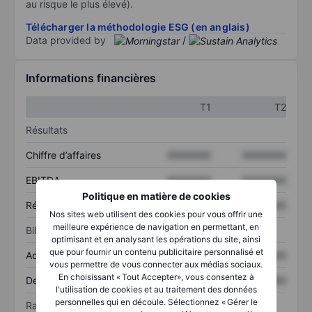
au risque le plus élevé).
Télécharger la méthodologie ESG (en anglais)
Data provided by
/
Informations financières
T1
T2
Résultats
Chiffre d’affaires
XXXXXXX
XXXXXXX
EBITDA
XXXXXXX
XXXXXXX
Politique en matière de cookies
Résultat net
XXXXXXX
XXXXXXX
Nos sites web utilisent des cookies pour vous offrir une
meilleure expérience de navigation en permettant, en
Bilan
optimisant et en analysant les opérations du site, ainsi
que pour fournir un contenu publicitaire personnalisé et
Actif total
XXXXXXX
XXXXXXX
vous permettre de vous connecter aux médias sociaux.
En choisissant « Tout Accepter», vous consentez à
Dette totale
XXXXXXX
XXXXXXX
l'utilisation de cookies et au traitement des données
personnelles qui en découle. Sélectionnez « Gérer le
Ratios