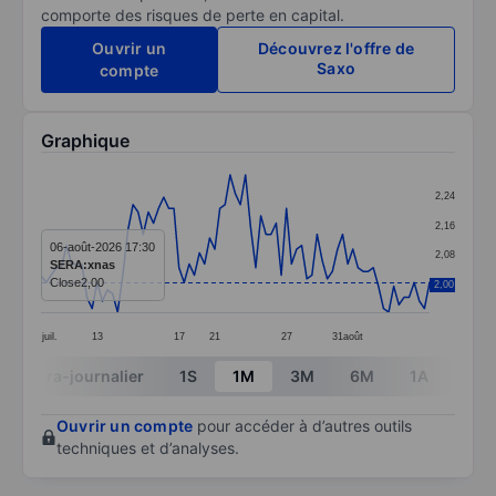
comporte des risques de perte en capital.
Ouvrir un
Découvrez l'offre de
Saxo
compte
Graphique
Chart
2,24
Line chart with 77 data points.
2,16
The chart has 1 X axis displaying categories.
06-août-2026 17:30
2,08
SERA:xnas
The chart has 1 Y axis displaying values. Data ranges 
Close
2,00
2,00
2,00
juil.
13
17
21
27
31
août
End of interactive chart.
Intra-journalier
1S
1M
3M
6M
1A
3A
Ouvrir un compte
pour accéder à d’autres outils
techniques et d’analyses.