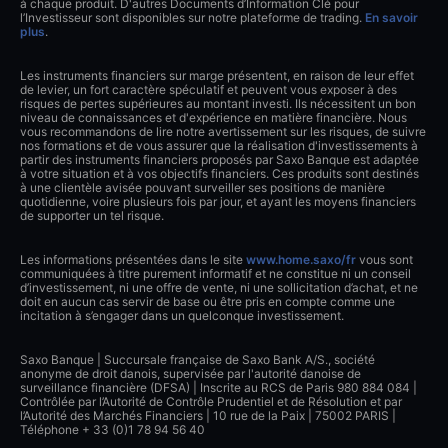
à chaque produit. D'autres Documents d’Information Clé pour
l’Investisseur sont disponibles sur notre plateforme de trading.
En savoir
plus
.
Les instruments financiers sur marge présentent, en raison de leur effet
de levier, un fort caractère spéculatif et peuvent vous exposer à des
risques de pertes supérieures au montant investi. Ils nécessitent un bon
niveau de connaissances et d'expérience en matière financière. Nous
vous recommandons de lire notre avertissement sur les risques, de suivre
nos formations et de vous assurer que la réalisation d'investissements à
partir des instruments financiers proposés par Saxo Banque est adaptée
à votre situation et à vos objectifs financiers. Ces produits sont destinés
à une clientèle avisée pouvant surveiller ses positions de manière
quotidienne, voire plusieurs fois par jour, et ayant les moyens financiers
de supporter un tel risque.
Les informations présentées dans le site
www.home.saxo/fr
vous sont
communiquées à titre purement informatif et ne constitue ni un conseil
d’investissement, ni une offre de vente, ni une sollicitation d’achat, et ne
doit en aucun cas servir de base ou être pris en compte comme une
incitation à s’engager dans un quelconque investissement.
Saxo Banque | Succursale française de Saxo Bank A/S., société
anonyme de droit danois, supervisée par l'autorité danoise de
surveillance financière (DFSA) | Inscrite au RCS de Paris 980 884 084 |
Contrôlée par l’Autorité de Contrôle Prudentiel et de Résolution et par
l’Autorité des Marchés Financiers | 10 rue de la Paix | 75002 PARIS |
Téléphone + 33 (0)1 78 94 56 40