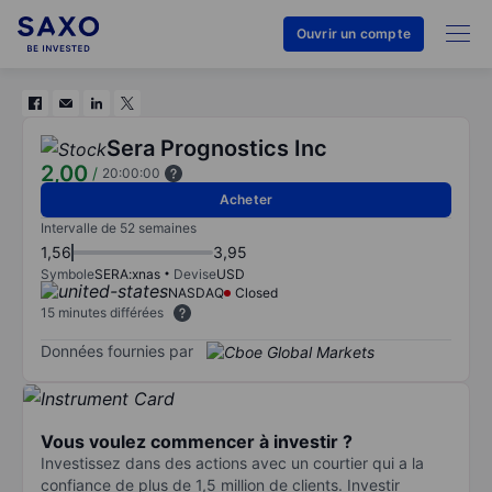
Ouvrir un compte
Sera Prognostics Inc
2,00
/
20:00:00
Acheter
Intervalle de 52 semaines
1,56
3,95
Symbole
SERA:xnas
Devise
USD
NASDAQ
Closed
15 minutes différées
Données fournies par
Vous voulez commencer à investir ?
Investissez dans des actions avec un courtier qui a la
confiance de plus de 1,5 million de clients. Investir